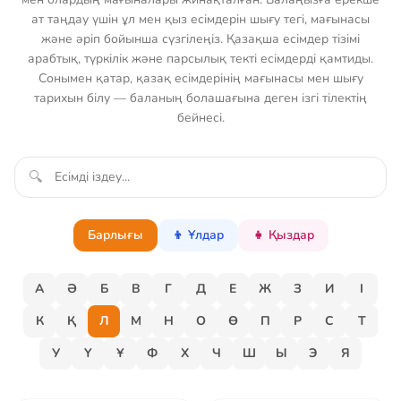
ат таңдау үшін ұл мен қыз есімдерін шығу тегі, мағынасы
және әріп бойынша сүзгілеңіз. Қазақша есімдер тізімі
арабтық, түркілік және парсылық текті есімдерді қамтиды.
Сонымен қатар, қазақ есімдерінің мағынасы мен шығу
тарихын білу — баланың болашағына деген ізгі тілектің
бейнесі.
🔍
Барлығы
👦 Ұлдар
👧 Қыздар
А
Ә
Б
В
Г
Д
Е
Ж
З
И
І
К
Қ
Л
М
Н
О
Ө
П
Р
С
Т
У
Ү
Ұ
Ф
Х
Ч
Ш
Ы
Э
Я