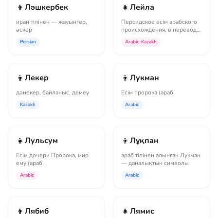
👦
👧
Ләшкербек
Лейла
иран тілінен — жауынгер,
Персидское есім арабского
әскер
происхождения, в переводе
мағынасы ночь, вечер;
Persian
Arabic-Kazakh
также...
👦
👦
Лекер
Лукман
дәнекер, байланыс, демеу
Есім пророка (араб.
Kazakh
Arabic
👧
👦
Лульсум
Лұқпан
Есім дочери Пророка, мир
араб тілінен алынған Лукман
ему (араб.
— даналықтын символы
Arabic
Arabic
👦
👧
Лябиб
Лямис