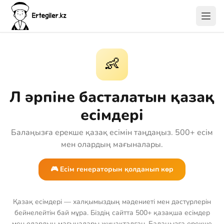
👶
Л әрпіне басталатын қазақ
есімдері
Балаңызға ерекше қазақ есімін таңдаңыз. 500+ есім
мен олардың мағыналары.
🎮 Есім генераторын қолданып көр
Қазақ есімдері — халқымыздың мәдениеті мен дәстүрлерін
бейнелейтін бай мұра. Біздің сайтта 500+ қазақша есімдер
мен олардың мағыналары жинақталған. Балаңызға ерекше