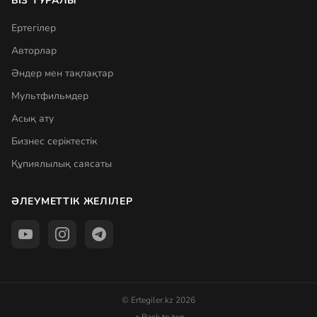
БІЗ ТУРАЛЫ
Ертегілер
Авторлар
Әндер мен тақпақтар
Мультфильмдер
Асық ату
Бизнес серіктестік
Құпиялылық саясаты
ӘЛЕУМЕТТІК ЖЕЛІЛЕР
© Ertegiler.kz 2026