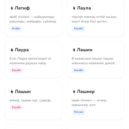
👦
👦
Латиф
Лаула
араб тілінен — қайырымды,
лаулап жанған оттай қызуы
рақымды, жайдары, сүйкімді
күшті өткір бол деген
мағыналы есім
Arabic
Kazakh
👧
👦
Лаура
Лашин
Есім Лаура происходит от
В казахском языке лашин
названия дерева лавр.
мағынасы название дикой
птицы: сапсан.
Kazakh
Kazakh
👧
👦
Лашын
Ләшкер
алғыр, қыран құс, сұңқар
иран тілінен — әскер,
жауынгер, қол
Kazakh
Persian