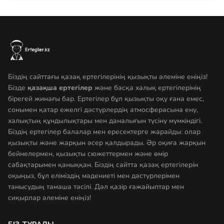
Біздің сайттағы қазақ ертегілерінің қызықты әлеміне еніңіз!
Бізде
қазақша ертегілер
және басқа халық ертегілерінің
бірегей жинағы бар. Ертегілер бұл қызықты оқу ғана емес,
сонымен қатар ежелгі дәстүрлердің атмосферасына ену,
халықтың құндылықтары мен даналығын түсіну мүмкіндігі.
Біздің ертегілер балалар мен ересектерге жарайды: олар
қызықты және жарқын әсер қалдырады. Әр оқиға жарқын
бейнелермен, қызықты сюжеттермен және өмір
сабақтарымен қаныққан. Біздің сайтта қазақ ертегілерін
оқыңыз, бұл еліміздің мәдениеті мен дәстүрлерімен
танысудың тамаша тәсілі. Дәл қазір ғажайыптар мен
сиқырлар әлеміне еніңіз!