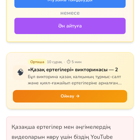
немесе
Ән айтуға
Орташа
10 сұрақ · ⏱ 5 мин
«Қазақ ертегілері» викторинасы — 2
🧠
Бұл викторина қазақ халқының тұрмыс-салт
және қиял-ғажайып ертегілеріне арналған.
Сұрақтар тапқыр Тазша Бала, дана Аяз би,
шешен Жиренше, «Алтын сақа», «Күн
Ойнау →
астындағы Күнікей қыз» және «Ақ ниет пен
Қара ниет» ертегілерін қамтиды. 10 сұрақ, бір
таңдауды форматында.
Қазақша ертегілер мен әңгімелердің
видеоларын көру үшін біздің YouTube