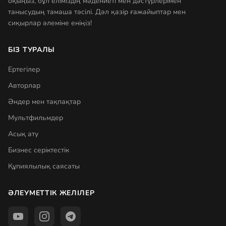
оқыңыз, бұл еліміздің мәдениеті мен дәстүрлерімен
танысудың тамаша тәсілі. Дәл қазір ғажайыптар мен
сиқырлар әлеміне еніңіз!
БІЗ ТУРАЛЫ
Ертегілер
Авторлар
Әндер мен тақпақтар
Мультфильмдер
Асық ату
Бизнес серіктестік
Құпиялылық саясаты
ӘЛЕУМЕТТІК ЖЕЛІЛЕР