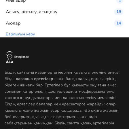
Аңыздар
1
Асығу, аптығу, асықпау
19
Аюлар
14
Барлығын көру
Біздің сайттағы қазақ ертегілерінің қызықты әлеміне еніңіз!
Бізде
қазақша ертегілер
және басқа халық ертегілерінің
бірегей жинағы бар. Ертегілер бұл қызықты оқу ғана емес,
сонымен қатар ежелгі дәстүрлердің атмосферасына ену,
халықтың құндылықтары мен даналығын түсіну мүмкіндігі.
Біздің ертегілер балалар мен ересектерге жарайды: олар
қызықты және жарқын әсер қалдырады. Әр оқиға жарқын
бейнелермен, қызықты сюжеттермен және өмір
сабақтарымен қаныққан. Біздің сайтта қазақ ертегілерін