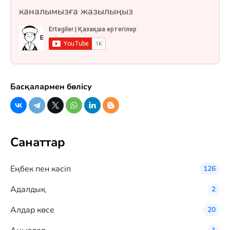
каналымызға жазылыңыз
Басқалармен бөлісу
Санаттар
Eңбек пен кәсіп
126
Адалдық
2
Алдар көсе
20