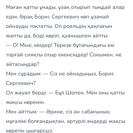
Маған қатты ұнады, ұзақ отырып тыңдай алар
едім, бірақ Борис Сергеевич көп ұзамай
ойнауды тоқтатты. Ол рояльдің қақпағын
жапты да, бізді көріп, қуанышпен айтты:
— О! Міне, кімдер! Терезе бұтағындағы екі
торғай сияқты отыр екенсіңдер! Сонымен, не
айтасыңдар?
Мен сұрадым: — Сіз не ойнадыңыз, Борис
Сергеевич?
Ол жауап берді: — Бұл Шопен. Мен оны қатты
жақсы көремін.
Мен айттым: — Әрине, сіз ән сабағының
мұғалімі болғандықтан, әртүрлі әндерді жақсы
көретін шығарсыз.