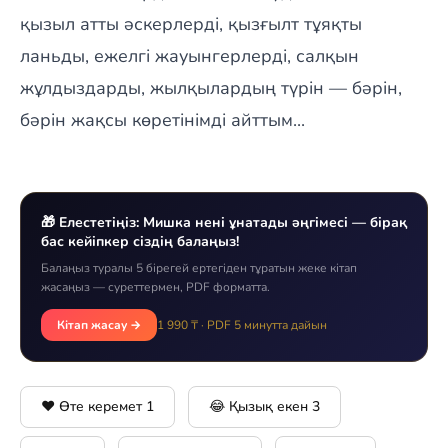
қызыл атты әскерлерді, қызғылт тұяқты
ланьды, ежелгі жауынгерлерді, салқын
жұлдыздарды, жылқылардың түрін — бәрін,
бәрін жақсы көретінімді айттым...
🎁 Елестетіңіз: Мишка нені ұнатады әңгімесі — бірақ
бас кейіпкер сіздің балаңыз!
Балаңыз туралы 5 бірегей ертегіден тұратын жеке кітап
жасаңыз — суреттермен, PDF форматта.
Кітап жасау →
1 990 ₸ · PDF 5 минутта дайын
❤️ Өте керемет
1
😂 Қызық екен
3