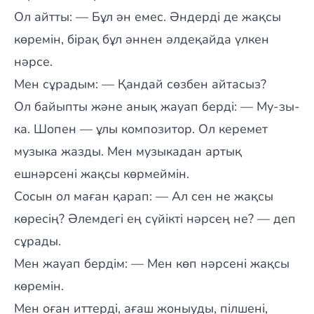
Ол айтты: — Бұл ән емес. Әндерді де жақсы
көремін, бірақ бұл әннен әлдеқайда үлкен
нәрсе.
Мен сұрадым: — Қандай сөзбен айтасыз?
Ол байыпты және анық жауап берді: — Му-зы-
ка. Шопен — ұлы композитор. Ол керемет
музыка жазды. Мен музыкадан артық
ешнәрсені жақсы көрмеймін.
Сосын ол маған қарап: — Ал сен не жақсы
көресің? Әлемдегі ең сүйікті нәрсең не? — деп
сұрады.
Мен жауап бердім: — Мен көп нәрсені жақсы
көремін.
Мен оған иттерді, ағаш жоныуды, пілшені,