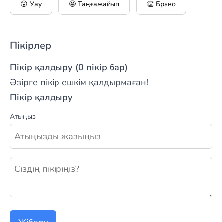
😮 Уау
🤩 Таңғажайып
👏 Браво
Пікірлер
Пікір қалдыру (0 пікір бар)
Әзірге пікір ешкім қалдырмаған!
Пікір қалдыру
Атыңыз
Жаңа пікір қалдыру