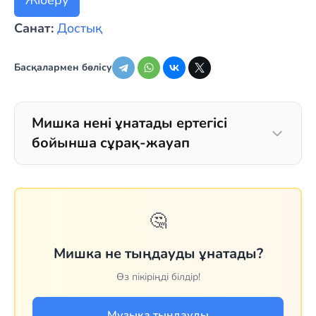
Жіберу
Санат:
Достық
Басқалармен бөлісу
Мишка нені ұнатады ертегісі
бойынша сұрақ-жауап
🤔
Мишка не тыңдауды ұнатады?
Өз пікіріңді білдір!
Музыка тыңдауды