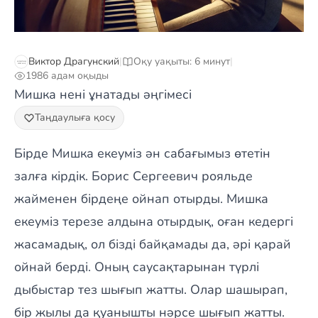
Виктор Драгунский
|
Оқу уақыты: 6 минут
|
1986 адам оқыды
Мишка нені ұнатады әңгімесі
Таңдаулыға қосу
Бірде Мишка екеуміз ән сабағымыз өтетін
залға кірдік. Борис Сергеевич рояльде
жайменен бірдеңе ойнап отырды. Мишка
екеуміз терезе алдына отырдық, оған кедергі
жасамадық, ол бізді байқамады да, әрі қарай
ойнай берді. Оның саусақтарынан түрлі
дыбыстар тез шығып жатты. Олар шашырап,
бір жылы да қуанышты нәрсе шығып жатты.