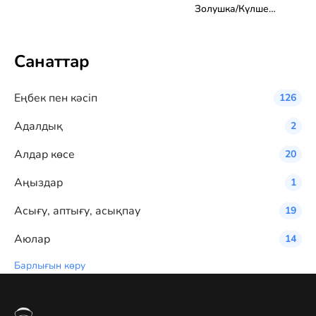
Золушка/Күлше
қыз
Санаттар
Eңбек пен кәсіп
126
Адалдық
2
Алдар көсе
20
Аңыздар
1
Асығу, аптығу, асықпау
19
Аюлар
14
Барлығын көру