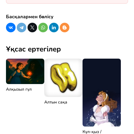
Басқалармен бөлісу
Ұқсас ертегілер
Алқызыл гүл
Алтын сақа
Күл-қыз /