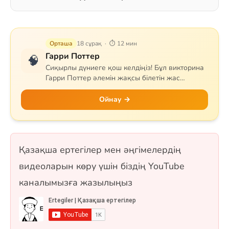
Орташа
18 сұрақ · ⏱ 12 мин
Гарри Поттер
🧠
Сиқырлы дүниеге қош келдіңіз! Бұл викторина
Гарри Поттер әлемін жақсы білетін жас
сиқыршыларға арналған. Сұрақтар Хогвартс
мектебін, квиддичті, негізгі кейіпкерлерді,
Ойнау →
сиқырлы заттар мен арнайы сиқырларды
қамтиды. Гриффиндор, Слизерин, Когтевран
немесе Пуффендуй — қай факультетке
жатсаңыз да, білімдеріңізді сынап көріңіз! 18
Қазақша ертегілер мен әңгімелердің
сұрақ, бір таңдауды және рас/жалған
форматтарында.
видеоларын көру үшін біздің YouTube
каналымызға жазылыңыз