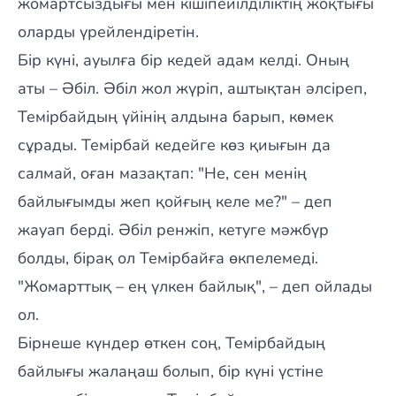
жомартсыздығы мен кішіпейілділіктің жоқтығы
оларды үрейлендіретін.
Бір күні, ауылға бір кедей адам келді. Оның
аты – Әбіл. Әбіл жол жүріп, аштықтан әлсіреп,
Темірбайдың үйінің алдына барып, көмек
сұрады. Темірбай кедейге көз қиығын да
салмай, оған мазақтап: "Не, сен менің
байлығымды жеп қойғың келе ме?" – деп
жауап берді. Әбіл ренжіп, кетуге мәжбүр
болды, бірақ ол Темірбайға өкпелемеді.
"Жомарттық – ең үлкен байлық", – деп ойлады
ол.
Бірнеше күндер өткен соң, Темірбайдың
байлығы жалаңаш болып, бір күні үстіне