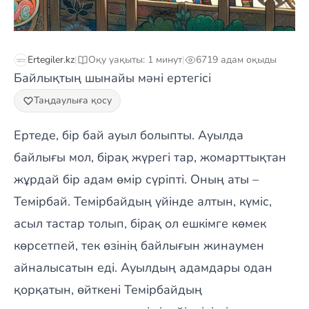
Ertegiler.kz
|
Оқу уақыты: 1 минут
|
6719 адам оқыды
Байлықтың шынайы мәні ертегісі
Таңдаулыға қосу
Ертеде, бір бай ауыл болыпты. Ауылда
байлығы мол, бірақ жүрегі тар, жомарттықтан
жұрдай бір адам өмір сүріпті. Оның аты –
Темірбай. Темірбайдың үйінде алтын, күміс,
асыл тастар толып, бірақ ол ешкімге көмек
көрсетпей, тек өзінің байлығын жинаумен
айналысатын еді. Ауылдың адамдары одан
қорқатын, өйткені Темірбайдың