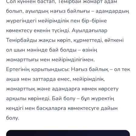
Сол күннен бастап, Темірбай жомарт адам
болып, ауылдың нағыз байлығы – адамдардың
жүрегіндегі мейірімділік пен бір-біріне
көмектесу екенін түсінді. Ауылдағылар
Темірбайды жақсы көріп, құрметтеді, өйткені
ол шын мәнінде бай болды – өзінің
жомарттығы мен мейірімділігімен.
Ертегінің қорытындысы: Нағыз байлық – ол тек
ақша мен заттарда емес, мейірімділік,
жомарттық және адамдарға көмек көрсету
арқылы көрінеді. Бай болу – бұл жүректің
кеңдігі мен басқаларға көмектесуге дайын
болу.