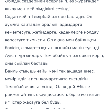
Әбілдің сөздерінен әсерленіп, өз жүрегіндегі
жылу мен мейірімділікті сезінді.
Содан кейін Темірбай өзгере бастады. Ол
ауылға қайтадан оралып, адамдарға
көмектесуге, жетімдерге, кедейлерге қолдау
көрсетуге тырысты. Ол ақша мен байлықты
бөлісіп, жомарттықтың шынайы мәнін түсінді.
Ауыл тұрғындары Темірбайдың өзгерісін көріп,
оны сыйлай бастады.
Байлықтың шынайы мәні тек ақшада емес,
мейірімділік пен жомарттықта екендігін
Темірбай жақсы түсінді. Ол кедей Әбілге
рақмет айтып, екеуі достасып, бірге көптеген
игі істер жасауға бел буды.