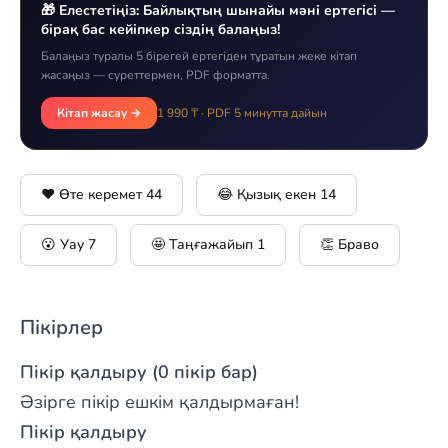
🎁 Елестетіңіз: Байлықтың шынайы мәні ертегісі —
бірақ бас кейіпкер сіздің балаңыз!
Балаңыз туралы 5 бірегей ертегіден тұратын жеке кітап
жасаңыз — суреттермен, PDF форматта.
Кітап жасау →
1 990 ₸ · PDF 5 минутта дайын
❤️ Өте керемет
44
😂 Қызық екен
14
😮 Уау
7
🤩 Таңғажайып
1
👏 Браво
Пікірлер
Пікір қалдыру (0 пікір бар)
Әзірге пікір ешкім қалдырмаған!
Пікір қалдыру