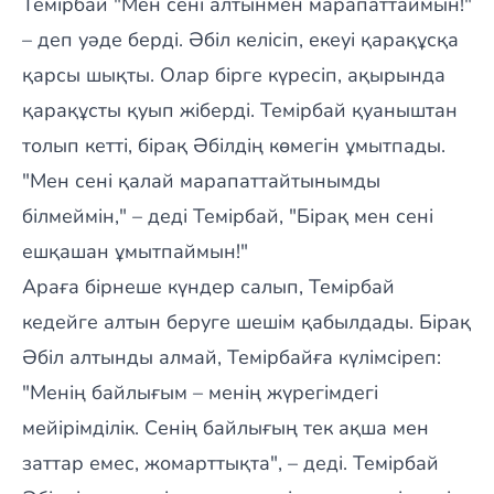
Темірбай "Мен сені алтынмен марапаттаймын!"
– деп уәде берді. Әбіл келісіп, екеуі қарақұсқа
қарсы шықты. Олар бірге күресіп, ақырында
қарақұсты қуып жіберді. Темірбай қуаныштан
толып кетті, бірақ Әбілдің көмегін ұмытпады.
"Мен сені қалай марапаттайтынымды
білмеймін," – деді Темірбай, "Бірақ мен сені
ешқашан ұмытпаймын!"
Араға бірнеше күндер салып, Темірбай
кедейге алтын беруге шешім қабылдады. Бірақ
Әбіл алтынды алмай, Темірбайға күлімсіреп:
"Менің байлығым – менің жүрегімдегі
мейірімділік. Сенің байлығың тек ақша мен
заттар емес, жомарттықта", – деді. Темірбай