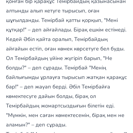
қонған бір қарақұс Темірбайдың қазынасынан
алтынды алып кетуге тырысып, оған
шұғылданды. Темірбай қатты қорқып, "Мені
құтқар!" – деп айғайлады. Бірақ ешкім естімеді.
Кедей Әбіл қайта оралып, Темірбайдың
айғайын естіп, оған көмек көрсетуге бел буды.
Ол Темірбайдың үйіне жүгіріп барып, "Не
болды?" – деп сұрады. Темірбай "Менің
байлығымды ұрлауға тырысып жатқан қарақұс
бар!" – деп жауап берді. Әбіл Темірбайға
көмектесуге дайын болды, бірақ ол
Темірбайдың жомартсыздығын білетін еді.
"Мүмкін, мен саған көмектесемін, бірақ мен не
аламын?" – деп сұрады.