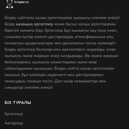
Біздің сайттағы қазақ ертегілерінің қызықты әлеміне еніңіз!
Бізде
қазақша ертегілер
және басқа халық ертегілерінің
бірегей жинағы бар. Ертегілер бұл қызықты оқу ғана емес,
сонымен қатар ежелгі дәстүрлердің атмосферасына ену,
халықтың құндылықтары мен даналығын түсіну мүмкіндігі.
Біздің ертегілер балалар мен ересектерге жарайды: олар
қызықты және жарқын әсер қалдырады. Әр оқиға жарқын
бейнелермен, қызықты сюжеттермен және өмір
сабақтарымен қаныққан. Біздің сайтта қазақ ертегілерін
оқыңыз, бұл еліміздің мәдениеті мен дәстүрлерімен
танысудың тамаша тәсілі. Дәл қазір ғажайыптар мен
сиқырлар әлеміне еніңіз!
БІЗ ТУРАЛЫ
Ертегілер
Авторлар