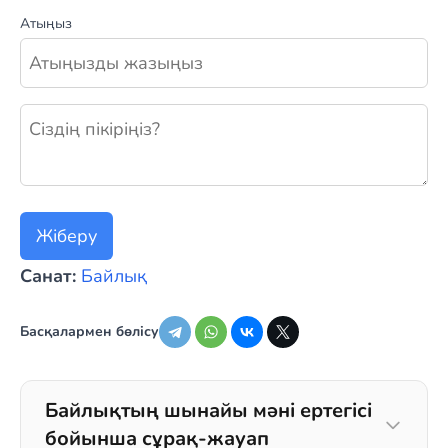
Атыңыз
Жаңа пікір қалдыру
Жіберу
Санат:
Байлық
Басқалармен бөлісу
Байлықтың шынайы мәні ертегісі
бойынша сұрақ-жауап