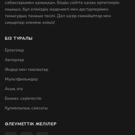
сабақтарымен қаныққан. Біздің сайтта қазақ ертегілерін
оқыңыз, бұл еліміздің мәдениеті мен дәстүрлерімен
танысудың тамаша тәсілі. Дәл қазір ғажайыптар мен
сиқырлар әлеміне еніңіз!
БІЗ ТУРАЛЫ
Ертегілер
Авторлар
Әндер мен тақпақтар
Мультфильмдер
Асық ату
Бизнес серіктестік
Құпиялылық саясаты
ӘЛЕУМЕТТІК ЖЕЛІЛЕР