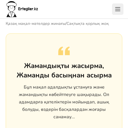
Қазақ мақал-мәтелдер жинағы
/
Сақтықта қорлық жоқ
Жамандықты жасырма,
Жаманды басыңнан асырма
Бұл мақал адалдықты ұстануға және
жамандықты көбейтпеуге шақырады. Ол
адамдарға қателіктерін мойындап, ашық
болуды, өздерін басқалардан жоғары
санамау...