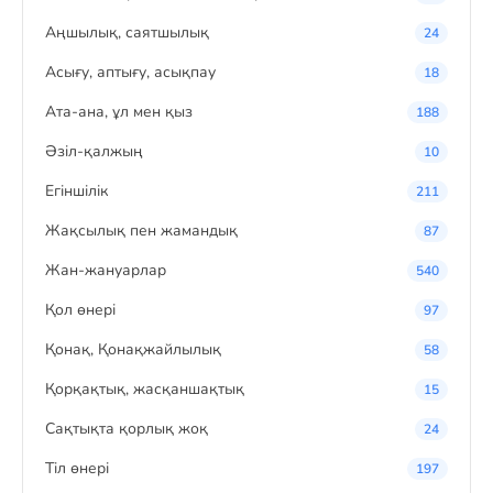
Аңшылық, саятшылық
24
Асығу, аптығу, асықпау
18
Ата-ана, ұл мен қыз
188
Әзіл-қалжың
10
Егіншілік
211
Жақсылық пен жамандық
87
Жан-жануарлар
540
Қол өнері
97
Қонақ, Қонақжайлылық
58
Қорқақтық, жасқаншақтық
15
Сақтықта қорлық жоқ
24
Тіл өнері
197