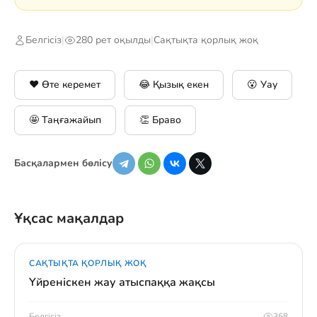
Белгісіз
|
280 рет оқылды
|
Сақтықта қорлық жоқ
❤️ Өте керемет
😂 Қызық екен
😮 Уау
🤩 Таңғажайып
👏 Браво
Басқалармен бөлісу
Ұқсас мақалдар
САҚТЫҚТА ҚОРЛЫҚ ЖОҚ
Үйреніскен жау атыспаққа жақсы
Белгісіз
368