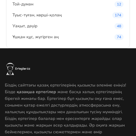
Той-думан
12
Туыс-туған, көрші-қолаң
174
Уақыт, дәуір
48
Ұшқан құс, жүгірген аң
74
Біздің сайттағы қазақ ертегілерінің қызықты әлеміне еніңіз!
Бізде
қазақша ертегілер
және басқа халық ертегілерінің
бірегей жинағы бар. Ертегілер бұл қызықты оқу ғана емес,
сонымен қатар ежелгі дәстүрлердің атмосферасына ену,
халықтың құндылықтары мен даналығын түсіну мүмкіндігі.
Біздің ертегілер балалар мен ересектерге жарайды: олар
қызықты және жарқын әсер қалдырады. Әр оқиға жарқын
бейнелермен, қызықты сюжеттермен және өмір