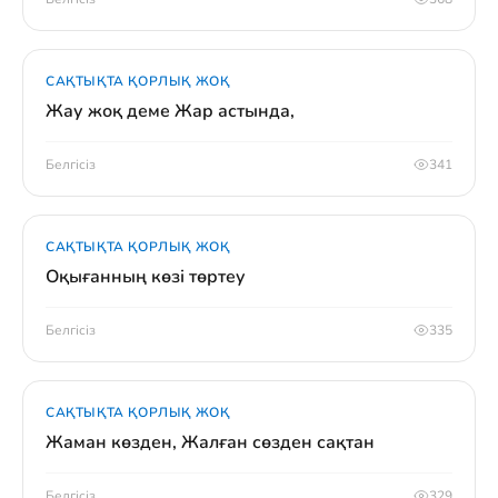
САҚТЫҚТА ҚОРЛЫҚ ЖОҚ
Жау жоқ деме Жар астында,
Белгісіз
341
САҚТЫҚТА ҚОРЛЫҚ ЖОҚ
Оқығанның көзі төртеу
Белгісіз
335
САҚТЫҚТА ҚОРЛЫҚ ЖОҚ
Жаман көзден, Жалған сөзден сақтан
Белгісіз
329