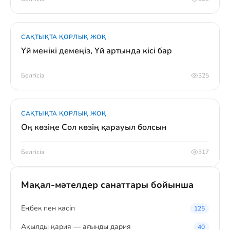
САҚТЫҚТА ҚОРЛЫҚ ЖОҚ
Үй менікі демеңіз, Үй артында кісі бар
Белгісіз
325
САҚТЫҚТА ҚОРЛЫҚ ЖОҚ
Оң көзіңе Сол көзің қарауыл болсын
Белгісіз
317
Мақал-мәтелдер санаттары бойынша
Eңбек пен кәсіп
125
Ақылды қария — ағынды дария
40