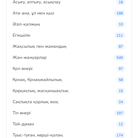
Асығу, аптығу, асықпау
18
Ата-ана, ұл мен қыз
188
Әзіл-қалжың
10
Егіншілік
211
Жақсылық пен жамандық
87
Жан-жануарлар
540
Қол өнері
97
Қонақ, Қонақжайлылық
58
Қорқақтық, жасқаншақтық
15
Сақтықта қорлық жоқ
24
Тіл өнері
197
Той-думан
12
Туыс-туған, көрші-қолаң
174