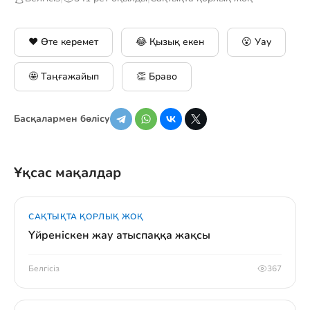
❤️ Өте керемет
😂 Қызық екен
😮 Уау
🤩 Таңғажайып
👏 Браво
Басқалармен бөлісу
Ұқсас мақалдар
САҚТЫҚТА ҚОРЛЫҚ ЖОҚ
Үйреніскен жау атыспаққа жақсы
Белгісіз
367