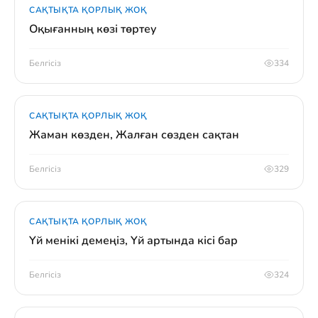
САҚТЫҚТА ҚОРЛЫҚ ЖОҚ
Оқығанның көзі төртеу
Белгісіз
334
САҚТЫҚТА ҚОРЛЫҚ ЖОҚ
Жаман көзден, Жалған сөзден сақтан
Белгісіз
329
САҚТЫҚТА ҚОРЛЫҚ ЖОҚ
Үй менікі демеңіз, Үй артында кісі бар
Белгісіз
324