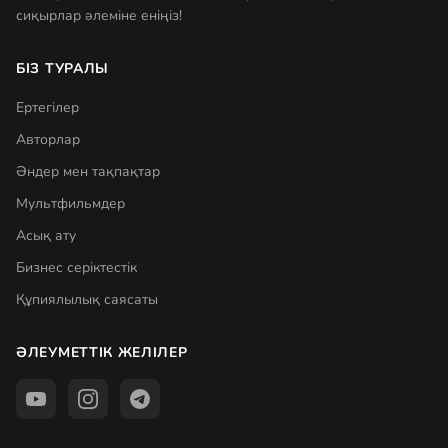
сиқырлар әлеміне еніңіз!
БІЗ ТУРАЛЫ
Ертегілер
Авторлар
Әндер мен тақпақтар
Мультфильмдер
Асық ату
Бизнес серіктестік
Құпиялылық саясаты
ӘЛЕУМЕТТІК ЖЕЛІЛЕР