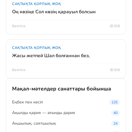
САҚТЫҚТА ҚОРЛЫҚ ЖОҚ
Оң көзіңе Сол көзің қарауыл болсын
Белгісіз
316
САҚТЫҚТА ҚОРЛЫҚ ЖОҚ
Жасы жетпей Шал болғаннан без,
Белгісіз
316
Мақал-мәтелдер санаттары бойынша
Eңбек пен кәсіп
125
Ақылды қария — ағынды дария
40
Аңшылық, саятшылық
24