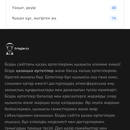
Уақыт, дәуір
48
Ұшқан құс, жүгірген аң
74
Біздің сайттағы қазақ ертегілерінің қызықты әлеміне еніңіз!
Бізде
қазақша ертегілер
және басқа халық ертегілерінің
бірегей жинағы бар. Ертегілер бұл қызықты оқу ғана емес,
сонымен қатар ежелгі дәстүрлердің атмосферасына ену,
халықтың құндылықтары мен даналығын түсіну мүмкіндігі.
Біздің ертегілер балалар мен ересектерге жарайды: олар
қызықты және жарқын әсер қалдырады. Әр оқиға жарқын
бейнелермен, қызықты сюжеттермен және өмір
сабақтарымен қаныққан. Біздің сайтта қазақ ертегілерін
оқыңыз, бұл еліміздің мәдениеті мен дәстүрлерімен
танысудың тамаша тәсілі. Дәл қазір ғажайыптар мен