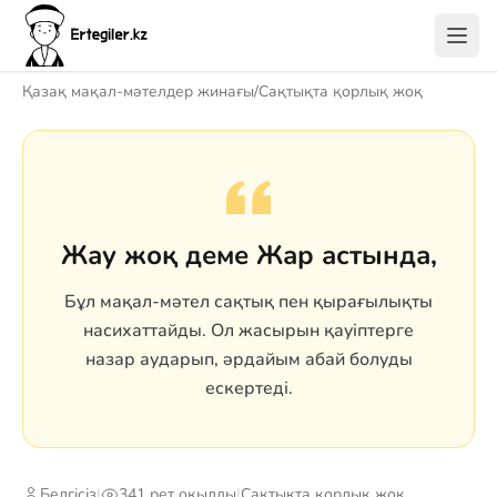
Қазақ мақал-мәтелдер жинағы
/
Сақтықта қорлық жоқ
Жау жоқ деме Жар астында,
Бұл мақал-мәтел сақтық пен қырағылықты
насихаттайды. Ол жасырын қауіптерге
назар аударып, әрдайым абай болуды
ескертеді.
Белгісіз
|
341 рет оқылды
|
Сақтықта қорлық жоқ