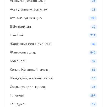
Аңшылық, саятшылық
24
Асығу, аптығу, асықпау
18
Ата-ана, ұл мен қыз
188
Әзіл-қалжың
10
Егіншілік
211
Жақсылық пен жамандық
87
Жан-жануарлар
540
Қол өнері
97
Қонақ, Қонақжайлылық
58
Қорқақтық, жасқаншақтық
15
Сақтықта қорлық жоқ
24
Тіл өнері
197
Той-думан
12