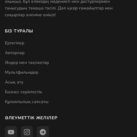
оқыңыз, бұл еліміздің мәдениеті мен дәстүрлерімен
танысудың тамаша тәсілі. Дәл қазір ғажайыптар мен
сиқырлар әлеміне еніңіз!
БІЗ ТУРАЛЫ
Ертегілер
Авторлар
Әндер мен тақпақтар
Мультфильмдер
Асық ату
Бизнес серіктестік
Құпиялылық саясаты
ӘЛЕУМЕТТІК ЖЕЛІЛЕР