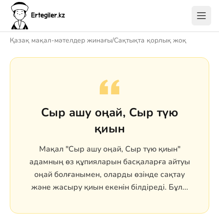
Қазақ мақал-мәтелдер жинағы
/
Сақтықта қорлық жоқ
Сыр ашу оңай, Сыр түю
қиын
Мақал "Сыр ашу оңай, Сыр түю қиын"
адамның өз құпияларын басқаларға айтуы
оңай болғанымен, оларды өзінде сақтау
және жасыру қиын екенін білдіреді. Бұл...