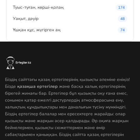
Туыс-туған, көрші-қолаң
174
Уақыт, дәуір
48
Ұшқан құс, жүгірген аң
74
Біздің сайттағы қазақ ертегілерінің қызықты әлеміне еніңіз!
Бізде
қазақша ертегілер
және басқа халық ертегілерінің
бірегей жинағы бар. Ертегілер бұл қызықты оқу ғана емес,
сонымен қатар ежелгі дәстүрлердің атмосферасына ену,
халықтың құндылықтары мен даналығын түсіну мүмкіндігі.
Біздің ертегілер балалар мен ересектерге жарайды: олар
қызықты және жарқын әсер қалдырады. Әр оқиға жарқын
бейнелермен, қызықты сюжеттермен және өмір
сабақтарымен қаныққан. Біздің сайтта қазақ ертегілерін