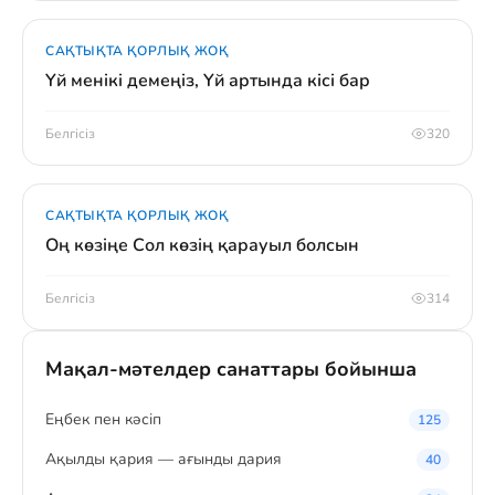
САҚТЫҚТА ҚОРЛЫҚ ЖОҚ
Үй менікі демеңіз, Үй артында кісі бар
Белгісіз
320
САҚТЫҚТА ҚОРЛЫҚ ЖОҚ
Оң көзіңе Сол көзің қарауыл болсын
Белгісіз
314
Мақал-мәтелдер санаттары бойынша
Eңбек пен кәсіп
125
Ақылды қария — ағынды дария
40