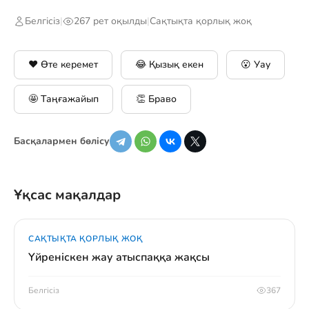
Белгісіз
|
267 рет оқылды
|
Сақтықта қорлық жоқ
❤️ Өте керемет
😂 Қызық екен
😮 Уау
🤩 Таңғажайып
👏 Браво
Басқалармен бөлісу
Ұқсас мақалдар
САҚТЫҚТА ҚОРЛЫҚ ЖОҚ
Үйреніскен жау атыспаққа жақсы
Белгісіз
367