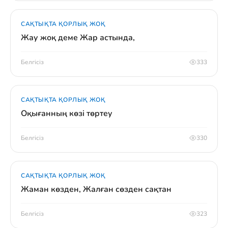
САҚТЫҚТА ҚОРЛЫҚ ЖОҚ
Жау жоқ деме Жар астында,
Белгісіз
333
САҚТЫҚТА ҚОРЛЫҚ ЖОҚ
Оқығанның көзі төртеу
Белгісіз
330
САҚТЫҚТА ҚОРЛЫҚ ЖОҚ
Жаман көзден, Жалған сөзден сақтан
Белгісіз
323