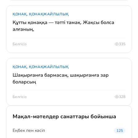
ҚОНАҚ, ҚОНАҚЖАЙЛЫЛЫҚ
Құтты қонаққа — тәтті тамақ. Жақсы болса
алғаның,
Белгісіз
335
ҚОНАҚ, ҚОНАҚЖАЙЛЫЛЫҚ
Шақырғанға бармасаң, шақырғанға зар
боларсың
Белгісіз
328
Мақал-мәтелдер санаттары бойынша
Eңбек пен кәсіп
125