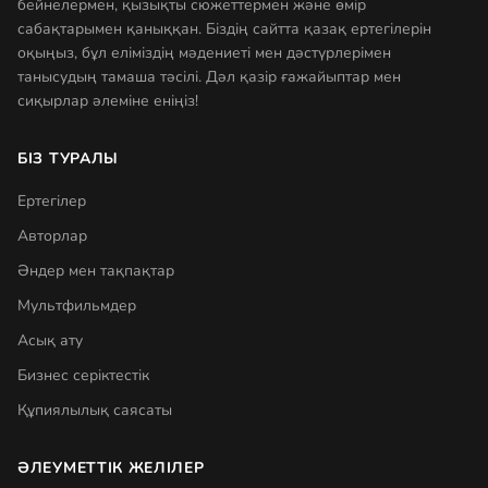
бейнелермен, қызықты сюжеттермен және өмір
сабақтарымен қаныққан. Біздің сайтта қазақ ертегілерін
оқыңыз, бұл еліміздің мәдениеті мен дәстүрлерімен
танысудың тамаша тәсілі. Дәл қазір ғажайыптар мен
сиқырлар әлеміне еніңіз!
БІЗ ТУРАЛЫ
Ертегілер
Авторлар
Әндер мен тақпақтар
Мультфильмдер
Асық ату
Бизнес серіктестік
Құпиялылық саясаты
ӘЛЕУМЕТТІК ЖЕЛІЛЕР