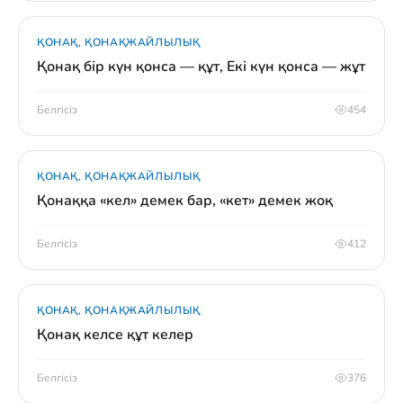
ҚОНАҚ, ҚОНАҚЖАЙЛЫЛЫҚ
Қонақ бір күн қонса — құт, Екі күн қонса — жұт
Белгісіз
454
ҚОНАҚ, ҚОНАҚЖАЙЛЫЛЫҚ
Қонаққа «кел» демек бар, «кет» демек жоқ
Белгісіз
412
ҚОНАҚ, ҚОНАҚЖАЙЛЫЛЫҚ
Қонақ келсе құт келер
Белгісіз
376