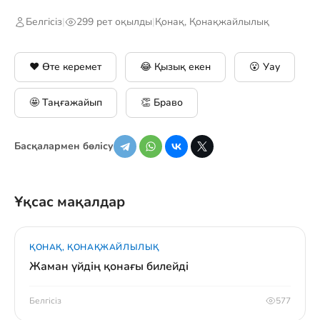
Белгісіз
|
299 рет оқылды
|
Қонақ, Қонақжайлылық
❤️ Өте керемет
😂 Қызық екен
😮 Уау
🤩 Таңғажайып
👏 Браво
Басқалармен бөлісу
Ұқсас мақалдар
ҚОНАҚ, ҚОНАҚЖАЙЛЫЛЫҚ
Жаман үйдің қонағы билейді
Белгісіз
577