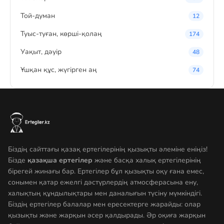
Той-думан
12
Туыс-туған, көрші-қолаң
174
Уақыт, дәуір
48
Ұшқан құс, жүгірген аң
74
Біздің сайттағы қазақ ертегілерінің қызықты әлеміне еніңіз!
Бізде
қазақша ертегілер
және басқа халық ертегілерінің
бірегей жинағы бар. Ертегілер бұл қызықты оқу ғана емес,
сонымен қатар ежелгі дәстүрлердің атмосферасына ену,
халықтың құндылықтары мен даналығын түсіну мүмкіндігі.
Біздің ертегілер балалар мен ересектерге жарайды: олар
қызықты және жарқын әсер қалдырады. Әр оқиға жарқын