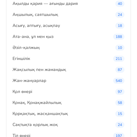
Ақылды қария — ағынды дария
40
Аңшылық, саятшылық
24
Асығу, аптығу, асықпау
18
Ата-ана, ұл мен қыз
188
Әзіл-қалжың
10
Егіншілік
211
Жақсылық пен жамандық
87
Жан-жануарлар
540
Қол өнері
97
Қонақ, Қонақжайлылық
58
Қорқақтық, жасқаншақтық
15
Сақтықта қорлық жоқ
24
Тіл өнері
197