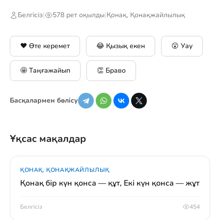
Белгісіз
|
578 рет оқылды
|
Қонақ, Қонақжайлылық
❤️ Өте керемет
😂 Қызық екен
😮 Уау
🤩 Таңғажайып
👏 Браво
Басқалармен бөлісу
Ұқсас мақалдар
ҚОНАҚ, ҚОНАҚЖАЙЛЫЛЫҚ
Қонақ бір күн қонса — құт, Екі күн қонса — жұт
Белгісіз
454