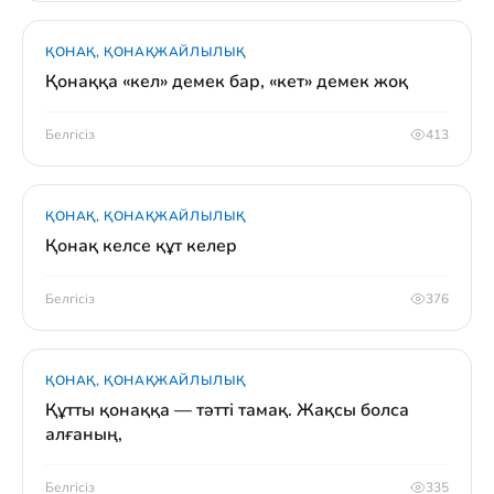
ҚОНАҚ, ҚОНАҚЖАЙЛЫЛЫҚ
Қонаққа «кел» демек бар, «кет» демек жоқ
Белгісіз
413
ҚОНАҚ, ҚОНАҚЖАЙЛЫЛЫҚ
Қонақ келсе құт келер
Белгісіз
376
ҚОНАҚ, ҚОНАҚЖАЙЛЫЛЫҚ
Құтты қонаққа — тәтті тамақ. Жақсы болса
алғаның,
Белгісіз
335