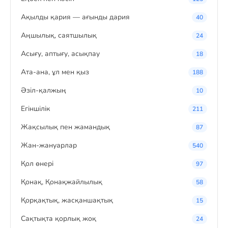
Ақылды қария — ағынды дария
40
Аңшылық, саятшылық
24
Асығу, аптығу, асықпау
18
Ата-ана, ұл мен қыз
188
Әзіл-қалжың
10
Егіншілік
211
Жақсылық пен жамандық
87
Жан-жануарлар
540
Қол өнері
97
Қонақ, Қонақжайлылық
58
Қорқақтық, жасқаншақтық
15
Сақтықта қорлық жоқ
24