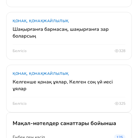
ҚОНАҚ, ҚОНАҚЖАЙЛЫЛЫҚ
Шақырғанға бармасаң, шақырғанға зар
боларсың
Белгісіз
328
ҚОНАҚ, ҚОНАҚЖАЙЛЫЛЫҚ
Келгенше қонақ ұялар, Келген соң үй иесі
ұялар
Белгісіз
325
Мақал-мәтелдер санаттары бойынша
Eңбек пен кәсіп
125