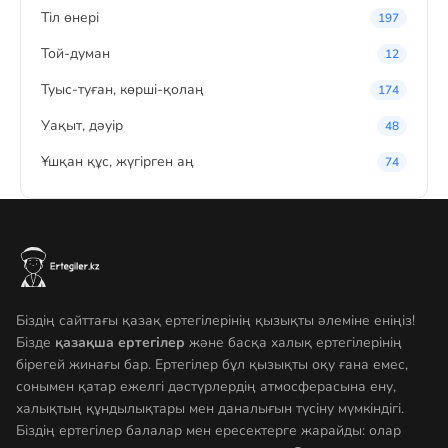
Тіл өнері
197
Той-думан
12
Туыс-туған, көрші-қолаң
174
Уақыт, дәуір
48
Ұшқан құс, жүгірген аң
74
Біздің сайттағы қазақ ертегілерінің қызықты әлеміне еніңіз!
Бізде
қазақша ертегілер
және басқа халық ертегілерінің
бірегей жинағы бар. Ертегілер бұл қызықты оқу ғана емес,
сонымен қатар ежелгі дәстүрлердің атмосферасына ену,
халықтың құндылықтары мен даналығын түсіну мүмкіндігі.
Біздің ертегілер балалар мен ересектерге жарайды: олар