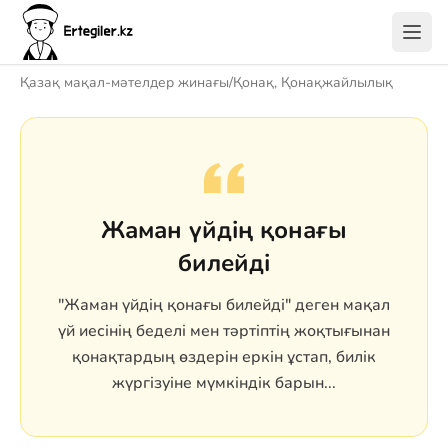
Қазақ мақал-мәтелдер жинағы
/
Қонақ, Қонақжайлылық
Жаман үйдің қонағы
билейді
"Жаман үйдің қонағы билейді" деген мақал
үй иесінің беделі мен тәртіптің жоқтығынан
қонақтардың өздерін еркін ұстап, билік
жүргізуіне мүмкіндік барын...