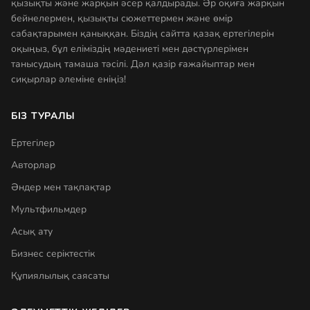
қызықты және жарқын әсер қалдырады. Әр оқиға жарқын
бейнелермен, қызықты сюжеттермен және өмір
сабақтарымен қаныққан. Біздің сайтта қазақ ертегілерін
оқыңыз, бұл еліміздің мәдениеті мен дәстүрлерімен
танысудың тамаша тәсілі. Дәл қазір ғажайыптар мен
сиқырлар әлеміне еніңіз!
БІЗ ТУРАЛЫ
Ертегілер
Авторлар
Әндер мен тақпақтар
Мультфильмдер
Асық ату
Бизнес серіктестік
Құпиялылық саясаты