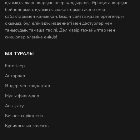
қызықты және жарқын әсер қалдырады. Әр оқиға жарқын
бейнелермен, қызықты сюжеттермен және өмір
сабақтарымен қаныққан. Біздің сайтта қазақ ертегілерін
оқыңыз, бұл еліміздің мәдениеті мен дәстүрлерімен
танысудың тамаша тәсілі. Дәл қазір ғажайыптар мен
сиқырлар әлеміне еніңіз!
БІЗ ТУРАЛЫ
Ертегілер
Авторлар
Әндер мен тақпақтар
Мультфильмдер
Асық ату
Бизнес серіктестік
Құпиялылық саясаты