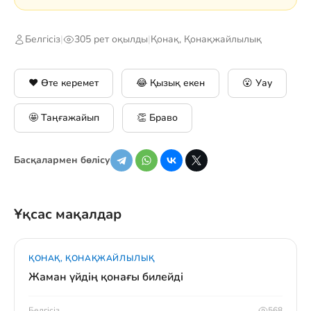
Белгісіз
|
305 рет оқылды
|
Қонақ, Қонақжайлылық
❤️ Өте керемет
😂 Қызық екен
😮 Уау
🤩 Таңғажайып
👏 Браво
Басқалармен бөлісу
Ұқсас мақалдар
ҚОНАҚ, ҚОНАҚЖАЙЛЫЛЫҚ
Жаман үйдің қонағы билейді
Белгісіз
568