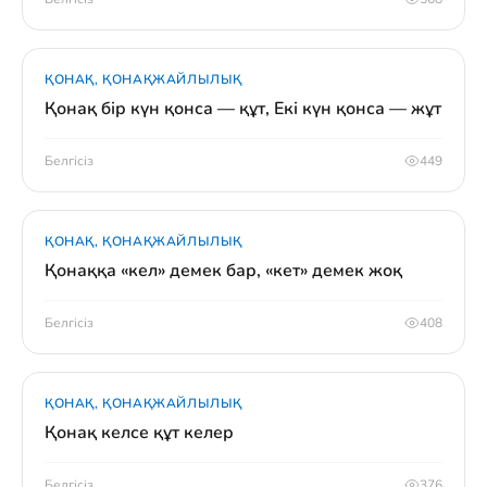
ҚОНАҚ, ҚОНАҚЖАЙЛЫЛЫҚ
Қонақ бір күн қонса — құт, Екі күн қонса — жұт
Белгісіз
449
ҚОНАҚ, ҚОНАҚЖАЙЛЫЛЫҚ
Қонаққа «кел» демек бар, «кет» демек жоқ
Белгісіз
408
ҚОНАҚ, ҚОНАҚЖАЙЛЫЛЫҚ
Қонақ келсе құт келер
Белгісіз
376