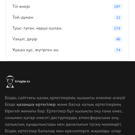
Тіл өнері
197
Той-думан
12
Туыс-туған, көрші-қолаң
174
Уақыт, дәуір
48
Ұшқан құс, жүгірген аң
74
Біздің сайттағы қазақ ертегілерінің қызықты әлеміне еніңіз!
Бізде
қазақша ертегілер
және басқа халық ертегілерінің
бірегей жинағы бар. Ертегілер бұл қызықты оқу ғана емес,
сонымен қатар ежелгі дәстүрлердің атмосферасына ену,
халықтың құндылықтары мен даналығын түсіну мүмкіндігі.
Біздің ертегілер балалар мен ересектерге жарайды: олар