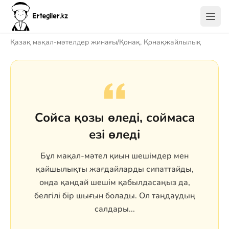
Қазақ мақал-мәтелдер жинағы
/
Қонақ, Қонақжайлылық
Сойса қозы өледі, соймаса
езі өледі
Бұл мақал-мәтел қиын шешімдер мен
қайшылықты жағдайларды сипаттайды,
онда қандай шешім қабылдасаңыз да,
белгілі бір шығын болады. Ол таңдаудың
салдары...