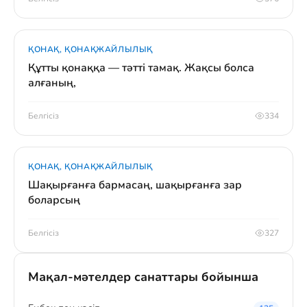
ҚОНАҚ, ҚОНАҚЖАЙЛЫЛЫҚ
Құтты қонаққа — тәтті тамақ. Жақсы болса
алғаның,
Белгісіз
334
ҚОНАҚ, ҚОНАҚЖАЙЛЫЛЫҚ
Шақырғанға бармасаң, шақырғанға зар
боларсың
Белгісіз
327
Мақал-мәтелдер санаттары бойынша