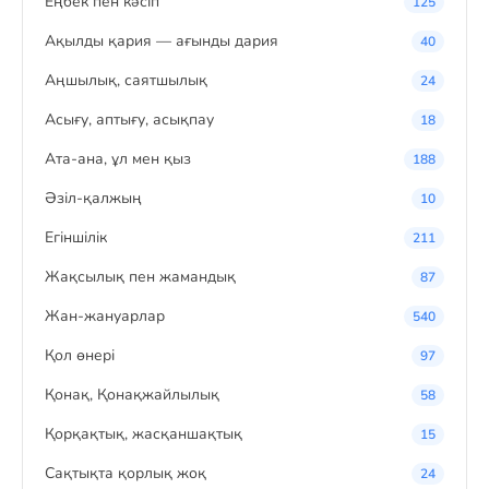
Eңбек пен кәсіп
125
Ақылды қария — ағынды дария
40
Аңшылық, саятшылық
24
Асығу, аптығу, асықпау
18
Ата-ана, ұл мен қыз
188
Әзіл-қалжың
10
Егіншілік
211
Жақсылық пен жамандық
87
Жан-жануарлар
540
Қол өнері
97
Қонақ, Қонақжайлылық
58
Қорқақтық, жасқаншақтық
15
Сақтықта қорлық жоқ
24