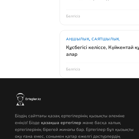
Белгісіз
АҢШЫЛЫҚ, САЯТШЫЛЫҚ
Құсбегісі келіссе, Күйкентай қ
алар
Белгісіз
Біздің сайттағы қазақ ертегілерінің қызықты әлеміне
еніңіз! Бізде
қазақша ертегілер
және басқа халық
ертегілерінің бірегей жинағы бар. Ертегілер бұл қызықты
оқу ғана емес, сонымен қатар ежелгі дәстүрлердің