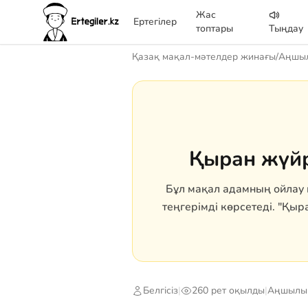
Жас
Ертегілер
топтары
Тыңдау
Қазақ мақал-мәтелдер жинағы
/
Аңшыл
Қыран жүйр
Бұл мақал адамның ойлау 
теңгерімді көрсетеді. "Қыр
Белгісіз
|
260 рет оқылды
|
Аңшылық