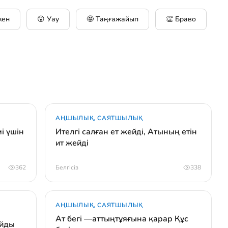
кен
😮 Уау
🤩 Таңғажайып
👏 Браво
АҢШЫЛЫҚ, САЯТШЫЛЫҚ
і үшін
Ителгі салған ет жейді, Атының етін
ит жейді
362
Белгісіз
338
АҢШЫЛЫҚ, САЯТШЫЛЫҚ
Ат бегі —аттыңтұяғына қарар Құс
айды