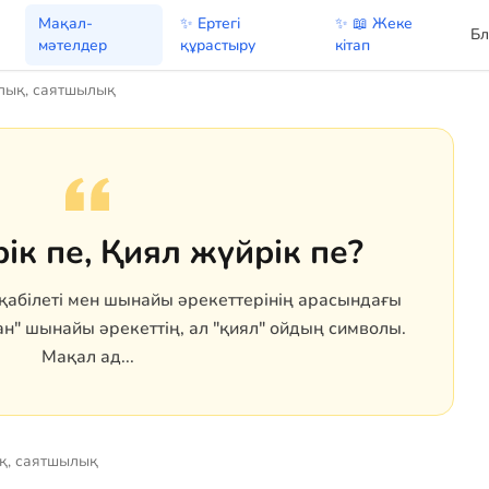
Мақал-
✨ Ертегі
✨ 📖 Жеке
Бл
мәтелдер
құрастыру
кітап
ық, саятшылық
ік пе, Қиял жүйрік пе?
қабілеті мен шынайы әрекеттерінің арасындағы
ан" шынайы әрекеттің, ал "қиял" ойдың символы.
Мақал ад...
, саятшылық