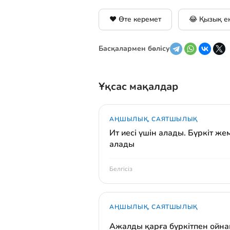
❤️ Өте керемет
😂 Қызық е
Басқалармен бөлісу
Ұқсас мақалдар
АҢШЫЛЫҚ, САЯТШЫЛЫҚ
Ит иесі үшін алады. Бүркіт жем
алады
Белгісіз
АҢШЫЛЫҚ, САЯТШЫЛЫҚ
Ажалды қарға бүркітпен ойн