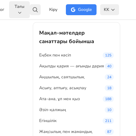
Тағы
ог
Кіру
Google
KK
Мақал-мәтелдер
санаттары бойынша
Eңбек пен кәсіп
125
Ақылды қария — ағынды дария
40
Аңшылық, саятшылық
24
Асығу, аптығу, асықпау
18
Ата-ана, ұл мен қыз
188
Әзіл-қалжың
10
Егіншілік
211
Жақсылық пен жамандық
87