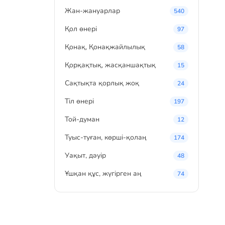
Жан-жануарлар
540
Қол өнері
97
Қонақ, Қонақжайлылық
58
Қорқақтық, жасқаншақтық
15
Сақтықта қорлық жоқ
24
Тіл өнері
197
Той-думан
12
Туыс-туған, көрші-қолаң
174
Уақыт, дәуір
48
Ұшқан құс, жүгірген аң
74