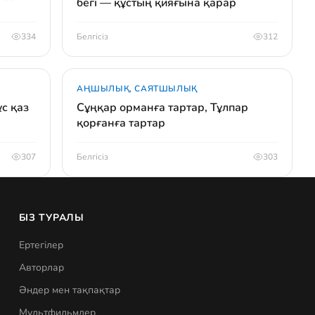
бегі — құстың қияғына қарар
334
Белгісіз
312
АҢШЫЛЫҚ, САЯТШЫЛЫҚ
ұс қаз
Сұңқар орманға тартар, Тұлпар
қорғанға тартар
307
Белгісіз
303
БІЗ ТУРАЛЫ
Ертегілер
Авторлар
Әндер мен тақпақтар
Мультфильмдер