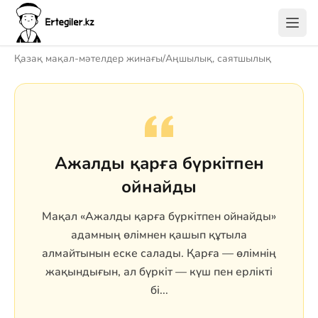
Қазақ мақал-мәтелдер жинағы
/
Аңшылық, саятшылық
Ажалды қарға бүркітпен
ойнайды
Мақал «Ажалды қарға бүркітпен ойнайды»
адамның өлімнен қашып құтыла
алмайтынын еске салады. Қарға — өлімнің
жақындығын, ал бүркіт — күш пен ерлікті
бі...