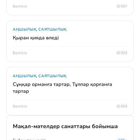
Белгісіз
307
АҢШЫЛЫҚ, САЯТШЫЛЫҚ
Қыран қияда өледі
Белгісіз
303
АҢШЫЛЫҚ, САЯТШЫЛЫҚ
Сұңқар орманға тартар, Тұлпар қорғанға
тартар
Белгісіз
303
Мақал-мәтелдер санаттары бойынша