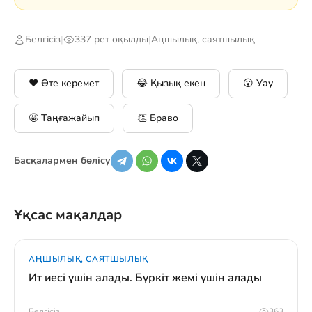
Белгісіз
|
337 рет оқылды
|
Аңшылық, саятшылық
❤️ Өте керемет
😂 Қызық екен
😮 Уау
🤩 Таңғажайып
👏 Браво
Басқалармен бөлісу
Ұқсас мақалдар
АҢШЫЛЫҚ, САЯТШЫЛЫҚ
Ит иесі үшін алады. Бүркіт жемі үшін алады
Белгісіз
363