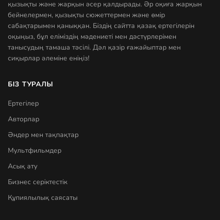
қызықты және жарқын әсер қалдырады. Әр оқиға жарқын
бейнелермен, қызықты сюжеттермен және өмір
сабақтарымен қаныққан. Біздің сайтта қазақ ертегілерін
оқыңыз, бұл еліміздің мәдениеті мен дәстүрлерімен
танысудың тамаша тәсілі. Дәл қазір ғажайыптар мен
сиқырлар әлеміне еніңіз!
БІЗ ТУРАЛЫ
Ертегілер
Авторлар
Әндер мен тақпақтар
Мультфильмдер
Асық ату
Бизнес серіктестік
Құпиялылық саясаты