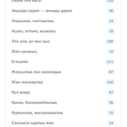
Eңбек пен кәсіп
125
Ақылды қария — ағынды дария
40
Аңшылық, саятшылық
24
Асығу, аптығу, асықпау
18
Ата-ана, ұл мен қыз
188
Әзіл-қалжың
10
Егіншілік
211
Жақсылық пен жамандық
87
Жан-жануарлар
540
Қол өнері
97
Қонақ, Қонақжайлылық
58
Қорқақтық, жасқаншақтық
15
Сақтықта қорлық жоқ
24