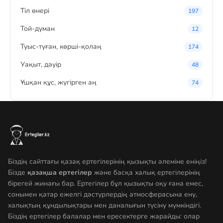
Тіл өнері
197
Той-думан
12
Туыс-туған, көрші-қолаң
174
Уақыт, дәуір
48
Ұшқан құс, жүгірген аң
74
Біздің сайттағы қазақ ертегілерінің қызықты әлеміне еніңіз!
Бізде
қазақша ертегілер
және басқа халық ертегілерінің
бірегей жинағы бар. Ертегілер бұл қызықты оқу ғана емес,
сонымен қатар ежелгі дәстүрлердің атмосферасына ену,
халықтың құндылықтары мен даналығын түсіну мүмкіндігі.
Біздің ертегілер балалар мен ересектерге жарайды: олар