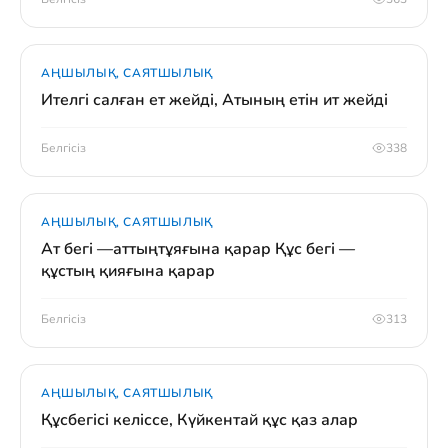
АҢШЫЛЫҚ, САЯТШЫЛЫҚ
Ителгі салған ет жейді, Атының етін ит жейді
Белгісіз
338
АҢШЫЛЫҚ, САЯТШЫЛЫҚ
Ат бегі —аттыңтұяғына қарар Құс бегі —
құстың қияғына қарар
Белгісіз
313
АҢШЫЛЫҚ, САЯТШЫЛЫҚ
Құсбегісі келіссе, Күйкентай құс қаз алар