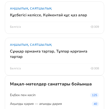
АҢШЫЛЫҚ, САЯТШЫЛЫҚ
Құсбегісі келіссе, Күйкентай құс қаз алар
Белгісіз
309
АҢШЫЛЫҚ, САЯТШЫЛЫҚ
Сұңқар орманға тартар, Тұлпар қорғанға
тартар
Белгісіз
308
Мақал-мәтелдер санаттары бойынша
Eңбек пен кәсіп
125
Ақылды қария — ағынды дария
40