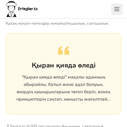
Қазақ мақал-мәтелдер жинағы
/
Аңшылық, саятшылық
Қыран қияда өледі
"Қыран қияда өледі" мақалы адамның
абыройлы, батыл және адал болуын,
өмірдің қиындықтарына төтеп беріп, өзінің
принциптерін сақтап, намысты жоғалтпай...
Белгісіз
|
305 рет оқылды
|
Аңшылық, саятшылық