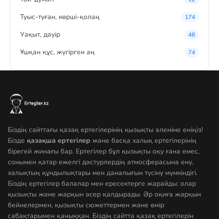
Туыс-туған, көрші-қолаң
174
Уақыт, дәуір
48
Ұшқан құс, жүгірген аң
74
Біздің сайттағы қазақ ертегілерінің қызықты әлеміне еніңіз!
Бізде
қазақша ертегілер
және басқа халық ертегілерінің
бірегей жинағы бар. Ертегілер бұл қызықты оқу ғана емес,
сонымен қатар ежелгі дәстүрлердің атмосферасына ену,
халықтың құндылықтары мен даналығын түсіну мүмкіндігі.
Біздің ертегілер балалар мен ересектерге жарайды: олар
қызықты және жарқын әсер қалдырады. Әр оқиға жарқын
бейнелермен, қызықты сюжеттермен және өмір
сабақтарымен қаныққан. Біздің сайтта қазақ ертегілерін