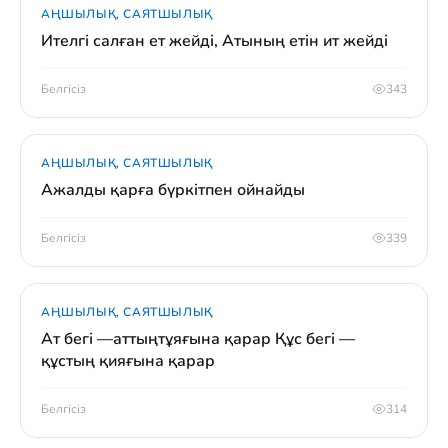
АҢШЫЛЫҚ, САЯТШЫЛЫҚ
Ителгі салған ет жейді, Атының етін ит жейді
Белгісіз
343
АҢШЫЛЫҚ, САЯТШЫЛЫҚ
Ажалды қарға бүркітпен ойнайды
Белгісіз
339
АҢШЫЛЫҚ, САЯТШЫЛЫҚ
Ат бегі —аттыңтұяғына қарар Құс бегі —
құстың қияғына қарар
Белгісіз
314