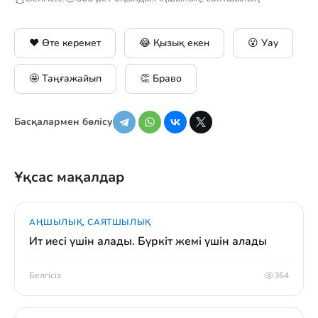
❤️ Өте керемет
😂 Қызық екен
😮 Уау
🤩 Таңғажайып
👏 Браво
Басқалармен бөлісу
Ұқсас мақалдар
АҢШЫЛЫҚ, САЯТШЫЛЫҚ
Ит иесі үшін алады. Бүркіт жемі үшін алады
Белгісіз
364