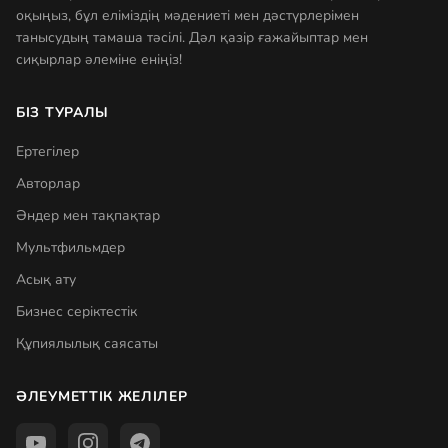
оқыңыз, бұл еліміздің мәдениеті мен дәстүрлерімен
танысудың тамаша тәсілі. Дәл қазір ғажайыптар мен
сиқырлар әлеміне еніңіз!
БІЗ ТУРАЛЫ
Ертегілер
Авторлар
Әндер мен тақпақтар
Мультфильмдер
Асық ату
Бизнес серіктестік
Құпиялылық саясаты
ӘЛЕУМЕТТІК ЖЕЛІЛЕР