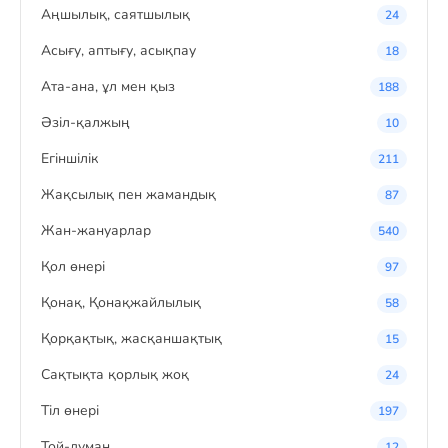
Аңшылық, саятшылық
24
Асығу, аптығу, асықпау
18
Ата-ана, ұл мен қыз
188
Әзіл-қалжың
10
Егіншілік
211
Жақсылық пен жамандық
87
Жан-жануарлар
540
Қол өнері
97
Қонақ, Қонақжайлылық
58
Қорқақтық, жасқаншақтық
15
Сақтықта қорлық жоқ
24
Тіл өнері
197
Той-думан
12