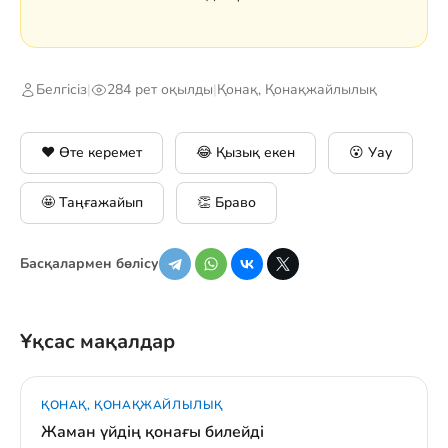
Белгісіз
|
284 рет оқылды
|
Қонақ, Қонақжайлылық
❤️ Өте керемет
😂 Қызық екен
😮 Уау
🤩 Таңғажайып
👏 Браво
Басқалармен бөлісу
Ұқсас мақалдар
ҚОНАҚ, ҚОНАҚЖАЙЛЫЛЫҚ
Жаман үйдің қонағы билейді