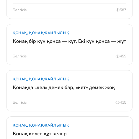
Белгісіз
587
ҚОНАҚ, ҚОНАҚЖАЙЛЫЛЫҚ
Қонақ бір күн қонса — құт, Екі күн қонса — жұт
Белгісіз
459
ҚОНАҚ, ҚОНАҚЖАЙЛЫЛЫҚ
Қонаққа «кел» демек бар, «кет» демек жоқ
Белгісіз
415
ҚОНАҚ, ҚОНАҚЖАЙЛЫЛЫҚ
Қонақ келсе құт келер