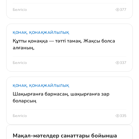
Белгісіз
377
ҚОНАҚ, ҚОНАҚЖАЙЛЫЛЫҚ
Құтты қонаққа — тәтті тамақ. Жақсы болса
алғаның,
Белгісіз
337
ҚОНАҚ, ҚОНАҚЖАЙЛЫЛЫҚ
Шақырғанға бармасаң, шақырғанға зар
боларсың
Белгісіз
335
Мақал-мәтелдер санаттары бойынша