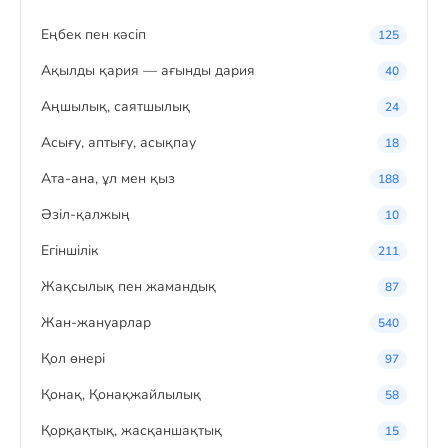
Eңбек пен кәсіп
125
Ақылды қария — ағынды дария
40
Аңшылық, саятшылық
24
Асығу, аптығу, асықпау
18
Ата-ана, ұл мен қыз
188
Әзіл-қалжың
10
Егіншілік
211
Жақсылық пен жамандық
87
Жан-жануарлар
540
Қол өнері
97
Қонақ, Қонақжайлылық
58
Қорқақтық, жасқаншақтық
15