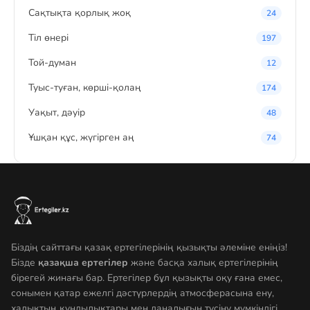
Сақтықта қорлық жоқ
24
Тіл өнері
197
Той-думан
12
Туыс-туған, көрші-қолаң
174
Уақыт, дәуір
48
Ұшқан құс, жүгірген аң
74
Біздің сайттағы қазақ ертегілерінің қызықты әлеміне еніңіз!
Бізде
қазақша ертегілер
және басқа халық ертегілерінің
бірегей жинағы бар. Ертегілер бұл қызықты оқу ғана емес,
сонымен қатар ежелгі дәстүрлердің атмосферасына ену,
халықтың құндылықтары мен даналығын түсіну мүмкіндігі.