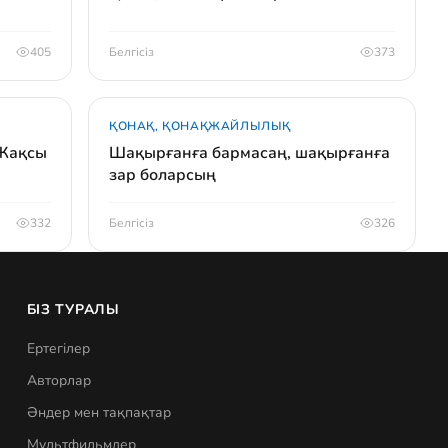
405
Белгісіз
373
ҚОНАҚ, ҚОНАҚЖАЙЛЫЛЫҚ
 Жақсы
Шақырғанға бармасаң, шақырғанға
зар боларсың
332
Белгісіз
326
БІЗ ТУРАЛЫ
Ертегілер
Авторлар
Әндер мен тақпақтар
Мультфильмдер