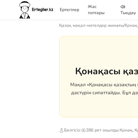
Жас
Ертегілер
топтары
Тыңдау
Қазақ мақал-мәтелдер жинағы
/
Қонақ
Қонақасы қаз
Мақал «Қонақасы қазақтың 
дәстүрін сипаттайды. Бұл д
Белгісіз
|
286 рет оқылды
|
Қонақ, 