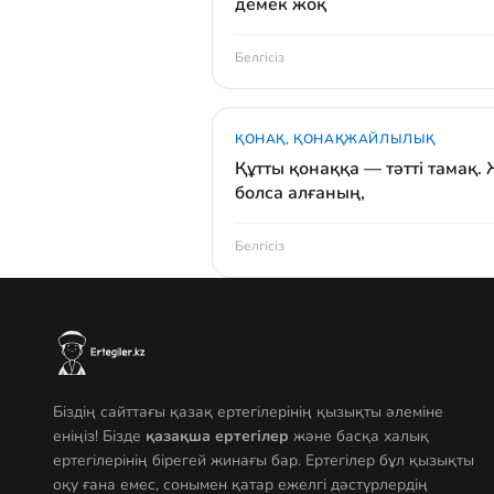
демек жоқ
Белгісіз
ҚОНАҚ, ҚОНАҚЖАЙЛЫЛЫҚ
Құтты қонаққа — тәтті тамақ.
болса алғаның,
Белгісіз
Біздің сайттағы қазақ ертегілерінің қызықты әлеміне
еніңіз! Бізде
қазақша ертегілер
және басқа халық
ертегілерінің бірегей жинағы бар. Ертегілер бұл қызықты
оқу ғана емес, сонымен қатар ежелгі дәстүрлердің