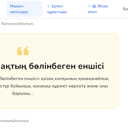
Мақал-
✨ Ертегі
✨ 📖 Жеке
Бл
мәтелдер
құрастыру
кітап
, Қонақжайлылық
ақтың бөлінбеген еншісі
бөлінбеген еншісі» қазақ халқының қонақжайлық
әстүр бойынша, қонаққа құрмет көрсету және оны
барынш...
Қонақжайлылық