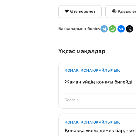
❤️ Өте керемет
😂 Қызық е
Басқалармен бөлісу
Ұқсас мақалдар
ҚОНАҚ, ҚОНАҚЖАЙЛЫЛЫҚ
Жаман үйдің қонағы билейді
Белгісіз
ҚОНАҚ, ҚОНАҚЖАЙЛЫЛЫҚ
Қонаққа «кел» демек бар, «кет