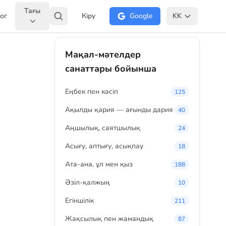
Тағы
ог
Кіру
Google
KK
Мақал-мәтелдер
санаттары бойынша
Eңбек пен кәсіп
125
Ақылды қария — ағынды дария
40
Аңшылық, саятшылық
24
Асығу, аптығу, асықпау
18
Ата-ана, ұл мен қыз
188
Әзіл-қалжың
10
Егіншілік
211
Жақсылық пен жамандық
87