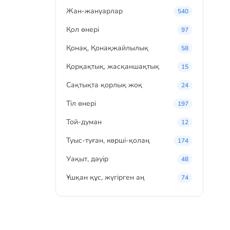
Жан-жануарлар
540
Қол өнері
97
Қонақ, Қонақжайлылық
58
Қорқақтық, жасқаншақтық
15
Сақтықта қорлық жоқ
24
Тіл өнері
197
Той-думан
12
Туыс-туған, көрші-қолаң
174
Уақыт, дәуір
48
Ұшқан құс, жүгірген аң
74