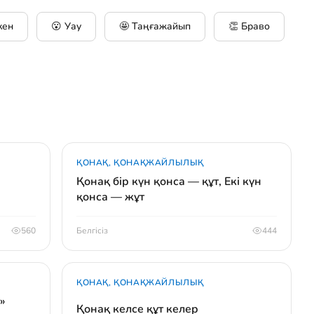
кен
😮 Уау
🤩 Таңғажайып
👏 Браво
ҚОНАҚ, ҚОНАҚЖАЙЛЫЛЫҚ
Қонақ бір күн қонса — құт, Екі күн
қонса — жұт
560
Белгісіз
444
ҚОНАҚ, ҚОНАҚЖАЙЛЫЛЫҚ
»
Қонақ келсе құт келер