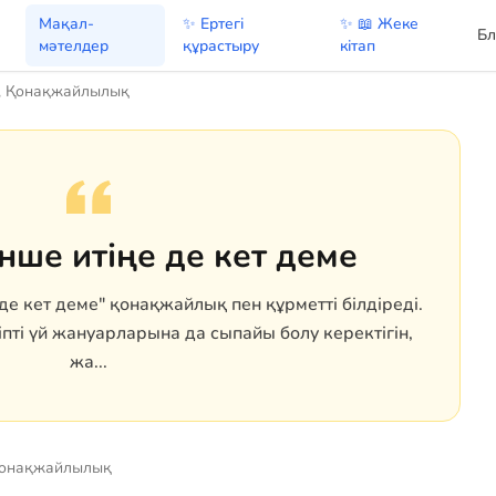
Мақал-
✨ Ертегі
✨ 📖 Жеке
Бл
мәтелдер
құрастыру
кітап
, Қонақжайлылық
нше итіңе де кет деме
де кет деме" қонақжайлық пен құрметті білдіреді.
пті үй жануарларына да сыпайы болу керектігін,
жа...
Қонақжайлылық