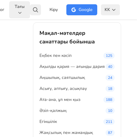
Тағы
ог
Кіру
Google
KK
Мақал-мәтелдер
санаттары бойынша
Eңбек пен кәсіп
125
Ақылды қария — ағынды дария
40
Аңшылық, саятшылық
24
Асығу, аптығу, асықпау
18
Ата-ана, ұл мен қыз
188
Әзіл-қалжың
10
Егіншілік
211
Жақсылық пен жамандық
87