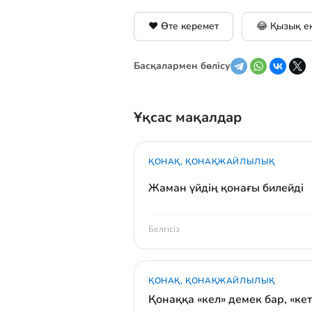
❤️ Өте керемет
😂 Қызық е
Басқалармен бөлісу
Ұқсас мақалдар
ҚОНАҚ, ҚОНАҚЖАЙЛЫЛЫҚ
Жаман үйдің қонағы билейді
Белгісіз
ҚОНАҚ, ҚОНАҚЖАЙЛЫЛЫҚ
Қонаққа «кел» демек бар, «кет