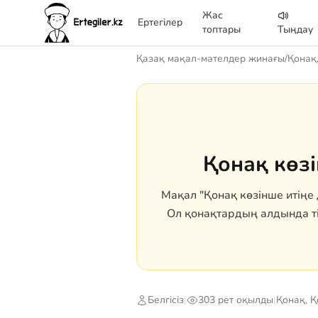
Жас
Ертегілер
топтары
Тыңдау
Қазақ мақал-мәтелдер жинағы
/
Қонақ
Қонақ көзі
Мақал "Қонақ көзінше итіңе 
Ол қонақтардың алдында ті
Белгісіз
|
303 рет оқылды
|
Қонақ, 