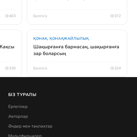
403
Белгісіз
372
ҚОНАҚ, ҚОНАҚЖАЙЛЫЛЫҚ
 Жақсы
Шақырғанға бармасаң, шақырғанға
зар боларсың
330
Белгісіз
324
БІЗ ТУРАЛЫ
Ертегілер
Авторлар
Әндер мен тақпақтар
Мультфильмдер