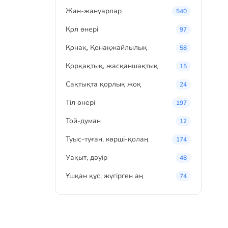
Жан-жануарлар
540
Қол өнері
97
Қонақ, Қонақжайлылық
58
Қорқақтық, жасқаншақтық
15
Сақтықта қорлық жоқ
24
Тіл өнері
197
Той-думан
12
Туыс-туған, көрші-қолаң
174
Уақыт, дәуір
48
Ұшқан құс, жүгірген аң
74