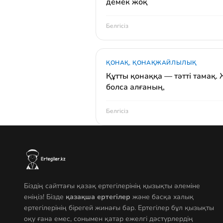
демек жоқ
Белгісіз
ҚОНАҚ, ҚОНАҚЖАЙЛЫЛЫҚ
Құтты қонаққа — тәтті тамақ.
болса алғаның,
Белгісіз
Біздің сайттағы қазақ ертегілерінің қызықты әлеміне
еніңіз! Бізде
қазақша ертегілер
және басқа халық
ертегілерінің бірегей жинағы бар. Ертегілер бұл қызықты
оқу ғана емес, сонымен қатар ежелгі дәстүрлердің