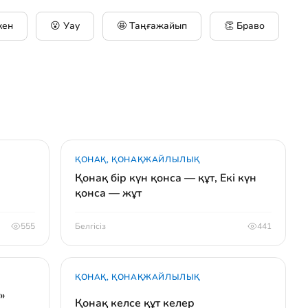
кен
😮 Уау
🤩 Таңғажайып
👏 Браво
ҚОНАҚ, ҚОНАҚЖАЙЛЫЛЫҚ
Қонақ бір күн қонса — құт, Екі күн
қонса — жұт
555
Белгісіз
441
ҚОНАҚ, ҚОНАҚЖАЙЛЫЛЫҚ
»
Қонақ келсе құт келер