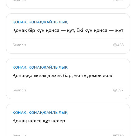
ҚОНАҚ, ҚОНАҚЖАЙЛЫЛЫҚ
Қонақ бір күн қонса — құт, Екі күн қонса — жұт
Белгісіз
438
ҚОНАҚ, ҚОНАҚЖАЙЛЫЛЫҚ
Қонаққа «кел» демек бар, «кет» демек жоқ
Белгісіз
397
ҚОНАҚ, ҚОНАҚЖАЙЛЫЛЫҚ
Қонақ келсе құт келер
Белгісіз
370