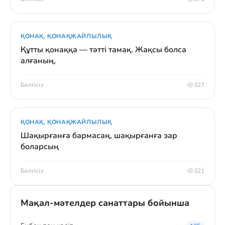
ҚОНАҚ, ҚОНАҚЖАЙЛЫЛЫҚ
Құтты қонаққа — тәтті тамақ. Жақсы болса
алғаның,
Белгісіз
327
ҚОНАҚ, ҚОНАҚЖАЙЛЫЛЫҚ
Шақырғанға бармасаң, шақырғанға зар
боларсың
Белгісіз
321
Мақал-мәтелдер санаттары бойынша