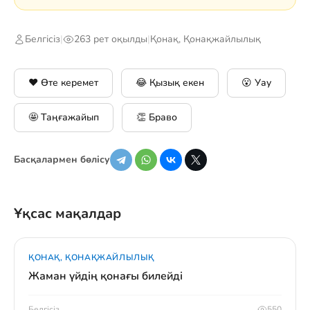
Белгісіз
|
263 рет оқылды
|
Қонақ, Қонақжайлылық
❤️ Өте керемет
😂 Қызық екен
😮 Уау
🤩 Таңғажайып
👏 Браво
Басқалармен бөлісу
Ұқсас мақалдар
ҚОНАҚ, ҚОНАҚЖАЙЛЫЛЫҚ
Жаман үйдің қонағы билейді
Белгісіз
550