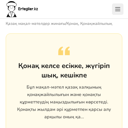
Қазақ мақал-мәтелдер жинағы
/
Қонақ, Қонақжайлылық
Қонақ келсе есікке, жүгіріп
шық, кешікпе
Бұл мақал-мәтел қазақ халқының
қонақжайлылығын және қонақты
құрметтеудің маңыздылығын көрсетеді.
Қонақты жылдам әрі құрметпен қарсы алу
арқылы оның қа...