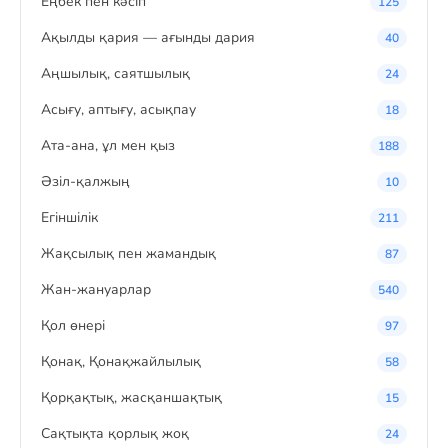
Eңбек пен кәсіп
125
Ақылды қария — ағынды дария
40
Аңшылық, саятшылық
24
Асығу, аптығу, асықпау
18
Ата-ана, ұл мен қыз
188
Әзіл-қалжың
10
Егіншілік
211
Жақсылық пен жамандық
87
Жан-жануарлар
540
Қол өнері
97
Қонақ, Қонақжайлылық
58
Қорқақтық, жасқаншақтық
15
Сақтықта қорлық жоқ
24