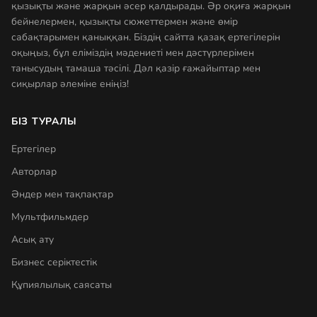
қызықты және жарқын әсер қалдырады. Әр оқиға жарқын
бейнелермен, қызықты сюжеттермен және өмір
сабақтарымен қаныққан. Біздің сайтта қазақ ертегілерін
оқыңыз, бұл еліміздің мәдениеті мен дәстүрлерімен
танысудың тамаша тәсілі. Дәл қазір ғажайыптар мен
сиқырлар әлеміне еніңіз!
БІЗ ТУРАЛЫ
Ертегілер
Авторлар
Әндер мен тақпақтар
Мультфильмдер
Асық ату
Бизнес серіктестік
Құпиялылық саясаты