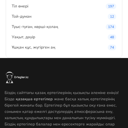
Тіл өнері
197
Той-думан
12
Туыс-туған, көрші-қолаң
174
Уақыт, дәуір
48
Ұшқан құс, жүгірген аң
74
Біздің сайттағы қазақ ертегілерінің қызықты әлеміне еніңіз!
Бізде
қазақша ертегілер
және басқа халық ертегілерінің
бірегей жинағы бар. Ертегілер бұл қызықты оқу ғана емес,
сонымен қатар ежелгі дәстүрлердің атмосферасына ену,
халықтың құндылықтары мен даналығын түсіну мүмкіндігі.
Біздің ертегілер балалар мен ересектерге жарайды: олар