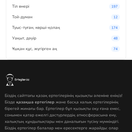
Тіл өнері
197
Той-думан
12
Туыс-туған, көрші-қолаң
174
Уақыт, дәуір
48
Ұшқан құс, жүгірген аң
74
Біздің сайттағы қазақ ертегілерінің қызықты әлеміне еніңіз!
Бізде
қазақша ертегілер
және басқа халық ертегілерінің
бірегей жинағы бар. Ертегілер бұл қызықты оқу ғана емес,
сонымен қатар ежелгі дәстүрлердің атмосферасына ену,
халықтың құндылықтары мен даналығын түсіну мүмкіндігі.
Біздің ертегілер балалар мен ересектерге жарайды: олар