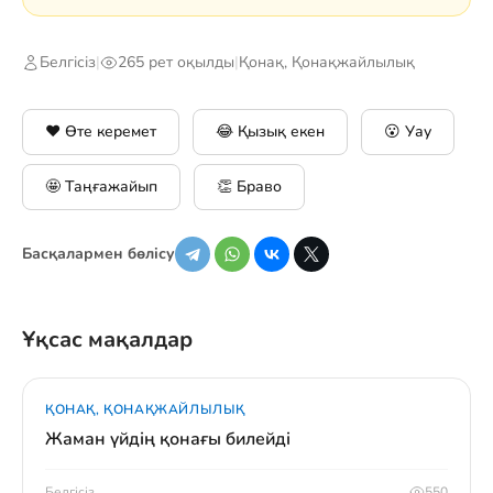
Белгісіз
|
265 рет оқылды
|
Қонақ, Қонақжайлылық
❤️ Өте керемет
😂 Қызық екен
😮 Уау
🤩 Таңғажайып
👏 Браво
Басқалармен бөлісу
Ұқсас мақалдар
ҚОНАҚ, ҚОНАҚЖАЙЛЫЛЫҚ
Жаман үйдің қонағы билейді
Белгісіз
550