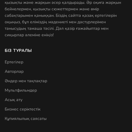
қызықты және жарқын әсер қалдырады. Әр оқиға жарқын
бейнелермен, қызықты сюжеттермен және өмір
сабақтарымен қаныққан. Біздің сайтта қазақ ертегілерін
оқыңыз, бұл еліміздің мәдениеті мен дәстүрлерімен
танысудың тамаша тәсілі. Дәл қазір ғажайыптар мен
сиқырлар әлеміне еніңіз!
БІЗ ТУРАЛЫ
Ертегілер
Авторлар
Әндер мен тақпақтар
Мультфильмдер
Асық ату
Бизнес серіктестік
Құпиялылық саясаты