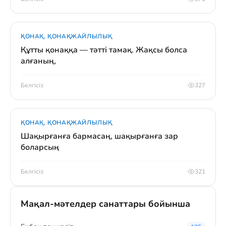
ҚОНАҚ, ҚОНАҚЖАЙЛЫЛЫҚ
Құтты қонаққа — тәтті тамақ. Жақсы болса
алғаның,
Белгісіз
327
ҚОНАҚ, ҚОНАҚЖАЙЛЫЛЫҚ
Шақырғанға бармасаң, шақырғанға зар
боларсың
Белгісіз
321
Мақал-мәтелдер санаттары бойынша