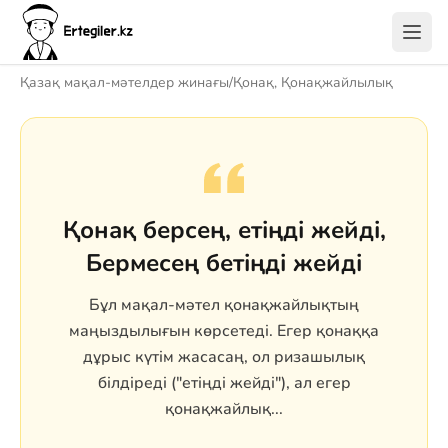
Қазақ мақал-мәтелдер жинағы
/
Қонақ, Қонақжайлылық
Қонақ берсең, етіңді жейді,
Бермесең бетіңді жейді
Бұл мақал-мәтел қонақжайлықтың
маңыздылығын көрсетеді. Егер қонаққа
дұрыс күтім жасасаң, ол ризашылық
білдіреді ("етіңді жейді"), ал егер
қонақжайлық...