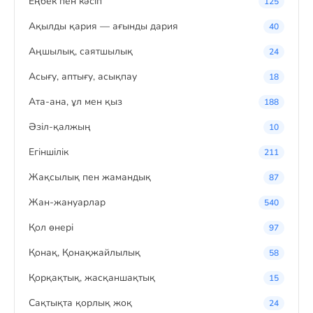
Eңбек пен кәсіп
125
Ақылды қария — ағынды дария
40
Аңшылық, саятшылық
24
Асығу, аптығу, асықпау
18
Ата-ана, ұл мен қыз
188
Әзіл-қалжың
10
Егіншілік
211
Жақсылық пен жамандық
87
Жан-жануарлар
540
Қол өнері
97
Қонақ, Қонақжайлылық
58
Қорқақтық, жасқаншақтық
15
Сақтықта қорлық жоқ
24