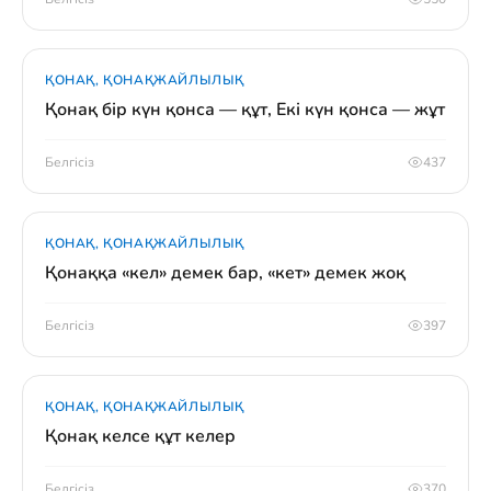
ҚОНАҚ, ҚОНАҚЖАЙЛЫЛЫҚ
Қонақ бір күн қонса — құт, Екі күн қонса — жұт
Белгісіз
437
ҚОНАҚ, ҚОНАҚЖАЙЛЫЛЫҚ
Қонаққа «кел» демек бар, «кет» демек жоқ
Белгісіз
397
ҚОНАҚ, ҚОНАҚЖАЙЛЫЛЫҚ
Қонақ келсе құт келер
Белгісіз
370