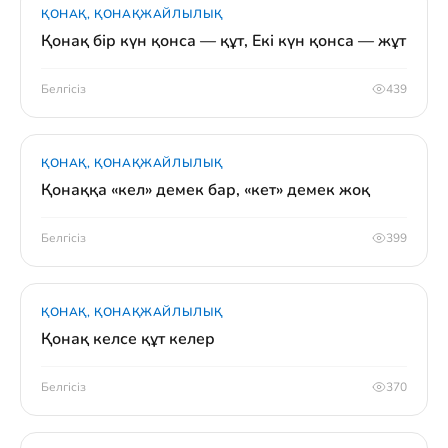
ҚОНАҚ, ҚОНАҚЖАЙЛЫЛЫҚ
Қонақ бір күн қонса — құт, Екі күн қонса — жұт
Белгісіз
439
ҚОНАҚ, ҚОНАҚЖАЙЛЫЛЫҚ
Қонаққа «кел» демек бар, «кет» демек жоқ
Белгісіз
399
ҚОНАҚ, ҚОНАҚЖАЙЛЫЛЫҚ
Қонақ келсе құт келер
Белгісіз
370