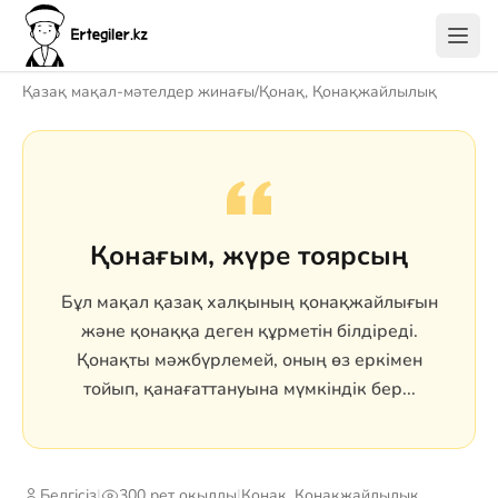
Қазақ мақал-мәтелдер жинағы
/
Қонақ, Қонақжайлылық
Қонағым, жүре тоярсың
Бұл мақал қазақ халқының қонақжайлығын
және қонаққа деген құрметін білдіреді.
Қонақты мәжбүрлемей, оның өз еркімен
тойып, қанағаттануына мүмкіндік бер...
Белгісіз
|
300 рет оқылды
|
Қонақ, Қонақжайлылық