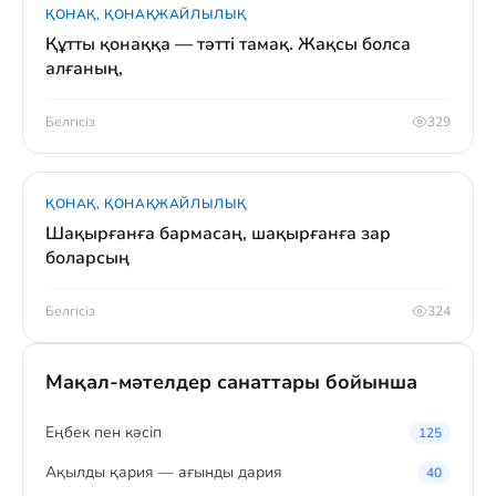
ҚОНАҚ, ҚОНАҚЖАЙЛЫЛЫҚ
Құтты қонаққа — тәтті тамақ. Жақсы болса
алғаның,
Белгісіз
329
ҚОНАҚ, ҚОНАҚЖАЙЛЫЛЫҚ
Шақырғанға бармасаң, шақырғанға зар
боларсың
Белгісіз
324
Мақал-мәтелдер санаттары бойынша
Eңбек пен кәсіп
125
Ақылды қария — ағынды дария
40