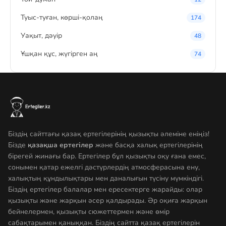
Туыс-туған, көрші-қолаң
174
Уақыт, дәуір
48
Ұшқан құс, жүгірген аң
74
Біздің сайттағы қазақ ертегілерінің қызықты әлеміне еніңіз!
Бізде
қазақша ертегілер
және басқа халық ертегілерінің
бірегей жинағы бар. Ертегілер бұл қызықты оқу ғана емес,
сонымен қатар ежелгі дәстүрлердің атмосферасына ену,
халықтың құндылықтары мен даналығын түсіну мүмкіндігі.
Біздің ертегілер балалар мен ересектерге жарайды: олар
қызықты және жарқын әсер қалдырады. Әр оқиға жарқын
бейнелермен, қызықты сюжеттермен және өмір
сабақтарымен қаныққан. Біздің сайтта қазақ ертегілерін