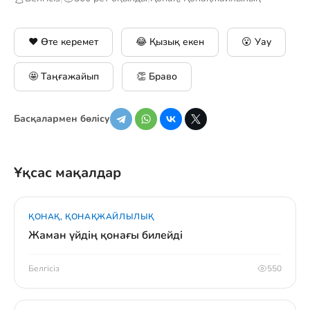
❤️ Өте керемет
😂 Қызық екен
😮 Уау
🤩 Таңғажайып
👏 Браво
Басқалармен бөлісу
Ұқсас мақалдар
ҚОНАҚ, ҚОНАҚЖАЙЛЫЛЫҚ
Жаман үйдің қонағы билейді
Белгісіз
550