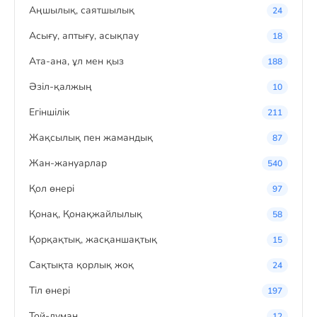
Аңшылық, саятшылық
24
Асығу, аптығу, асықпау
18
Ата-ана, ұл мен қыз
188
Әзіл-қалжың
10
Егіншілік
211
Жақсылық пен жамандық
87
Жан-жануарлар
540
Қол өнері
97
Қонақ, Қонақжайлылық
58
Қорқақтық, жасқаншақтық
15
Сақтықта қорлық жоқ
24
Тіл өнері
197
Той-думан
12