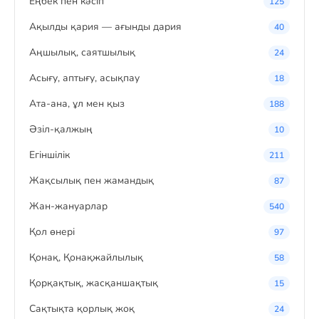
Eңбек пен кәсіп
125
Ақылды қария — ағынды дария
40
Аңшылық, саятшылық
24
Асығу, аптығу, асықпау
18
Ата-ана, ұл мен қыз
188
Әзіл-қалжың
10
Егіншілік
211
Жақсылық пен жамандық
87
Жан-жануарлар
540
Қол өнері
97
Қонақ, Қонақжайлылық
58
Қорқақтық, жасқаншақтық
15
Сақтықта қорлық жоқ
24