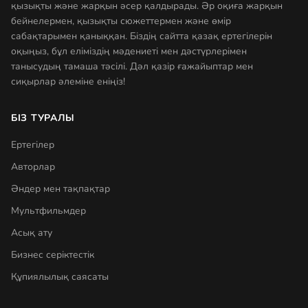
қызықты және жарқын әсер қалдырады. Әр оқиға жарқын
бейнелермен, қызықты сюжеттермен және өмір
сабақтарымен қаныққан. Біздің сайтта қазақ ертегілерін
оқыңыз, бұл еліміздің мәдениеті мен дәстүрлерімен
танысудың тамаша тәсілі. Дәл қазір ғажайыптар мен
сиқырлар әлеміне еніңіз!
БІЗ ТУРАЛЫ
Ертегілер
Авторлар
Әндер мен тақпақтар
Мультфильмдер
Асық ату
Бизнес серіктестік
Құпиялылық саясаты