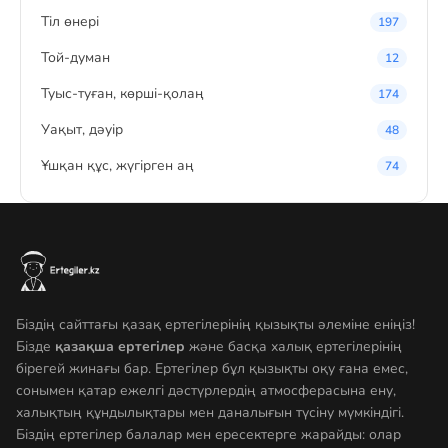
Тіл өнері
197
Той-думан
12
Туыс-туған, көрші-қолаң
174
Уақыт, дәуір
48
Ұшқан құс, жүгірген аң
74
Біздің сайттағы қазақ ертегілерінің қызықты әлеміне еніңіз!
Бізде
қазақша ертегілер
және басқа халық ертегілерінің
бірегей жинағы бар. Ертегілер бұл қызықты оқу ғана емес,
сонымен қатар ежелгі дәстүрлердің атмосферасына ену,
халықтың құндылықтары мен даналығын түсіну мүмкіндігі.
Біздің ертегілер балалар мен ересектерге жарайды: олар