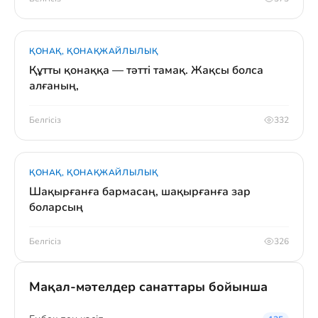
ҚОНАҚ, ҚОНАҚЖАЙЛЫЛЫҚ
Құтты қонаққа — тәтті тамақ. Жақсы болса
алғаның,
Белгісіз
332
ҚОНАҚ, ҚОНАҚЖАЙЛЫЛЫҚ
Шақырғанға бармасаң, шақырғанға зар
боларсың
Белгісіз
326
Мақал-мәтелдер санаттары бойынша