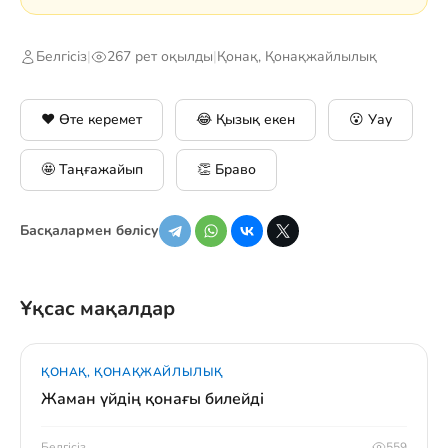
Белгісіз
|
267 рет оқылды
|
Қонақ, Қонақжайлылық
❤️ Өте керемет
😂 Қызық екен
😮 Уау
🤩 Таңғажайып
👏 Браво
Басқалармен бөлісу
Ұқсас мақалдар
ҚОНАҚ, ҚОНАҚЖАЙЛЫЛЫҚ
Жаман үйдің қонағы билейді
Белгісіз
559