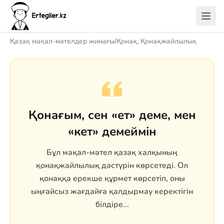
Қазақ мақал-мәтелдер жинағы
/
Қонақ, Қонақжайлылық
Қонағым, сен «ет» деме, мен
«кет» демеймін
Бұл мақал-мәтел қазақ халқының
қонақжайлылық дәстүрін көрсетеді. Ол
қонаққа ерекше құрмет көрсетіп, оны
ыңғайсыз жағдайға қалдырмау керектігін
білдіре...