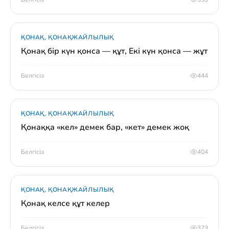
ҚОНАҚ, ҚОНАҚЖАЙЛЫЛЫҚ
Қонақ бір күн қонса — құт, Екі күн қонса — жұт
Белгісіз
444
ҚОНАҚ, ҚОНАҚЖАЙЛЫЛЫҚ
Қонаққа «кел» демек бар, «кет» демек жоқ
Белгісіз
404
ҚОНАҚ, ҚОНАҚЖАЙЛЫЛЫҚ
Қонақ келсе құт келер
Белгісіз
373