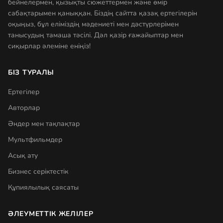
бейнелермен, қызықты сюжеттермен және өмір
сабақтарымен қаныққан. Біздің сайтта қазақ ертегілерін
оқыңыз, бұл еліміздің мәдениеті мен дәстүрлерімен
танысудың тамаша тәсілі. Дәл қазір ғажайыптар мен
сиқырлар әлеміне еніңіз!
БІЗ ТУРАЛЫ
Ертегілер
Авторлар
Әндер мен тақпақтар
Мультфильмдер
Асық ату
Бизнес серіктестік
Құпиялылық саясаты
ӘЛЕУМЕТТІК ЖЕЛІЛЕР