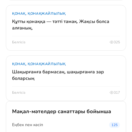
ҚОНАҚ, ҚОНАҚЖАЙЛЫЛЫҚ
Құтты қонаққа — тәтті тамақ. Жақсы болса
алғаның,
Белгісіз
325
ҚОНАҚ, ҚОНАҚЖАЙЛЫЛЫҚ
Шақырғанға бармасаң, шақырғанға зар
боларсың
Белгісіз
317
Мақал-мәтелдер санаттары бойынша
Eңбек пен кәсіп
125