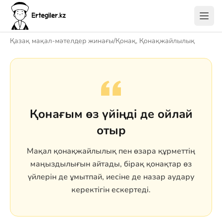
Қазақ мақал-мәтелдер жинағы
/
Қонақ, Қонақжайлылық
Қонағым өз үйіңді де ойлай
отыр
Мақал қонақжайлылық пен өзара құрметтің
маңыздылығын айтады, бірақ қонақтар өз
үйлерін де ұмытпай, иесіне де назар аудару
керектігін ескертеді.