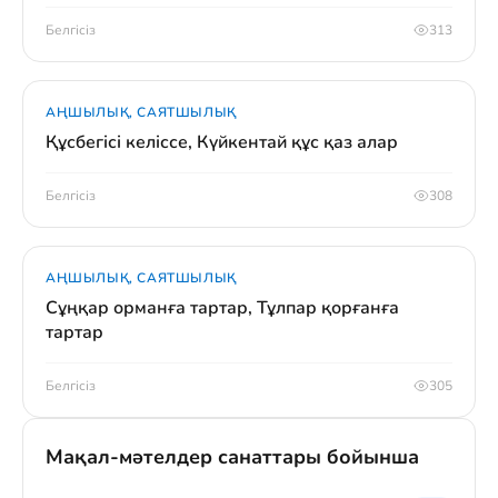
Белгісіз
313
АҢШЫЛЫҚ, САЯТШЫЛЫҚ
Құсбегісі келіссе, Күйкентай құс қаз алар
Белгісіз
308
АҢШЫЛЫҚ, САЯТШЫЛЫҚ
Сұңқар орманға тартар, Тұлпар қорғанға
тартар
Белгісіз
305
Мақал-мәтелдер санаттары бойынша