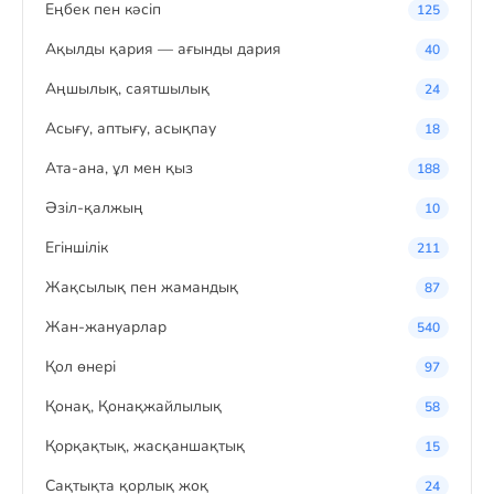
Eңбек пен кәсіп
125
Ақылды қария — ағынды дария
40
Аңшылық, саятшылық
24
Асығу, аптығу, асықпау
18
Ата-ана, ұл мен қыз
188
Әзіл-қалжың
10
Егіншілік
211
Жақсылық пен жамандық
87
Жан-жануарлар
540
Қол өнері
97
Қонақ, Қонақжайлылық
58
Қорқақтық, жасқаншақтық
15
Сақтықта қорлық жоқ
24