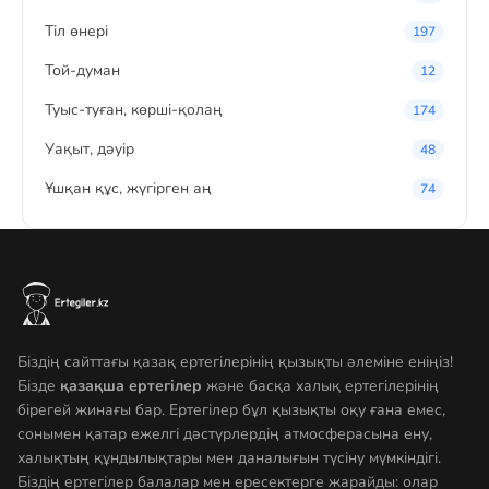
Тіл өнері
197
Той-думан
12
Туыс-туған, көрші-қолаң
174
Уақыт, дәуір
48
Ұшқан құс, жүгірген аң
74
Біздің сайттағы қазақ ертегілерінің қызықты әлеміне еніңіз!
Бізде
қазақша ертегілер
және басқа халық ертегілерінің
бірегей жинағы бар. Ертегілер бұл қызықты оқу ғана емес,
сонымен қатар ежелгі дәстүрлердің атмосферасына ену,
халықтың құндылықтары мен даналығын түсіну мүмкіндігі.
Біздің ертегілер балалар мен ересектерге жарайды: олар