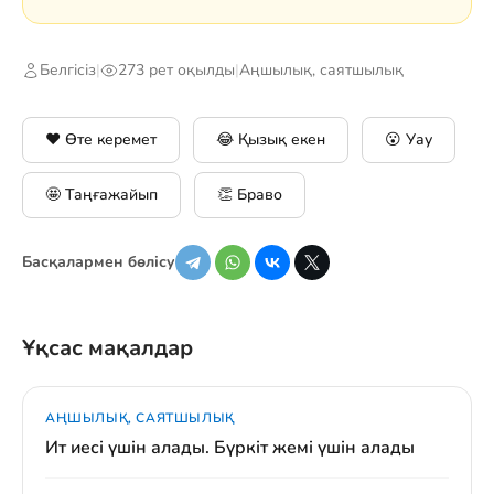
Белгісіз
|
273 рет оқылды
|
Аңшылық, саятшылық
❤️ Өте керемет
😂 Қызық екен
😮 Уау
🤩 Таңғажайып
👏 Браво
Басқалармен бөлісу
Ұқсас мақалдар
АҢШЫЛЫҚ, САЯТШЫЛЫҚ
Ит иесі үшін алады. Бүркіт жемі үшін алады