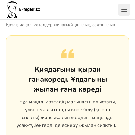
Қазақ мақал-мәтелдер жинағы
/
Аңшылық, саятшылық
Қиядағыны қыран
ғанакөреді. Ұядағыны
жылан ғана көреді
Бұл мақал-мәтелдің мағынасы: алыстағы,
үлкен мақсаттарды көре білу (қыран
сияқты) және жақын жердегі, маңызды
ұсақ-түйектерді де ескеру (жылан сияқты)...