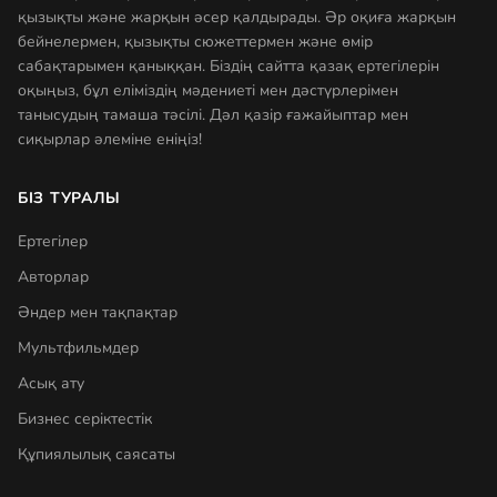
қызықты және жарқын әсер қалдырады. Әр оқиға жарқын
бейнелермен, қызықты сюжеттермен және өмір
сабақтарымен қаныққан. Біздің сайтта қазақ ертегілерін
оқыңыз, бұл еліміздің мәдениеті мен дәстүрлерімен
танысудың тамаша тәсілі. Дәл қазір ғажайыптар мен
сиқырлар әлеміне еніңіз!
БІЗ ТУРАЛЫ
Ертегілер
Авторлар
Әндер мен тақпақтар
Мультфильмдер
Асық ату
Бизнес серіктестік
Құпиялылық саясаты