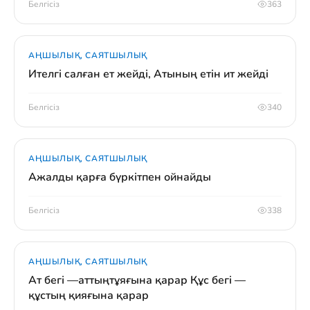
Белгісіз
363
АҢШЫЛЫҚ, САЯТШЫЛЫҚ
Ителгі салған ет жейді, Атының етін ит жейді
Белгісіз
340
АҢШЫЛЫҚ, САЯТШЫЛЫҚ
Ажалды қарға бүркітпен ойнайды
Белгісіз
338
АҢШЫЛЫҚ, САЯТШЫЛЫҚ
Ат бегі —аттыңтұяғына қарар Құс бегі —
құстың қияғына қарар