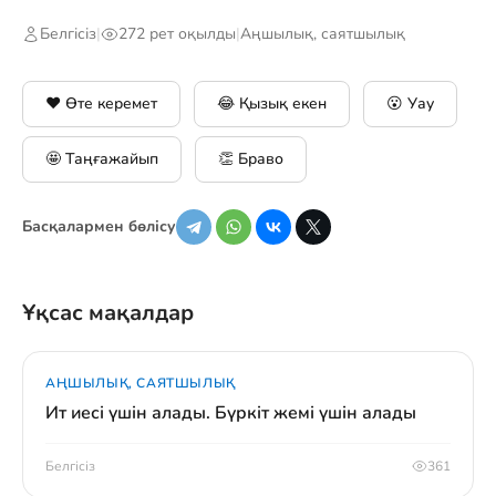
Белгісіз
|
272 рет оқылды
|
Аңшылық, саятшылық
❤️ Өте керемет
😂 Қызық екен
😮 Уау
🤩 Таңғажайып
👏 Браво
Басқалармен бөлісу
Ұқсас мақалдар
АҢШЫЛЫҚ, САЯТШЫЛЫҚ
Ит иесі үшін алады. Бүркіт жемі үшін алады
Белгісіз
361