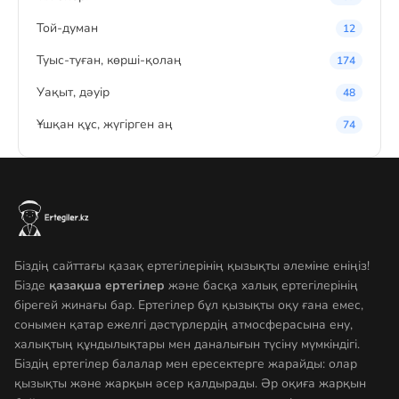
Той-думан
12
Туыс-туған, көрші-қолаң
174
Уақыт, дәуір
48
Ұшқан құс, жүгірген аң
74
Біздің сайттағы қазақ ертегілерінің қызықты әлеміне еніңіз!
Бізде
қазақша ертегілер
және басқа халық ертегілерінің
бірегей жинағы бар. Ертегілер бұл қызықты оқу ғана емес,
сонымен қатар ежелгі дәстүрлердің атмосферасына ену,
халықтың құндылықтары мен даналығын түсіну мүмкіндігі.
Біздің ертегілер балалар мен ересектерге жарайды: олар
қызықты және жарқын әсер қалдырады. Әр оқиға жарқын