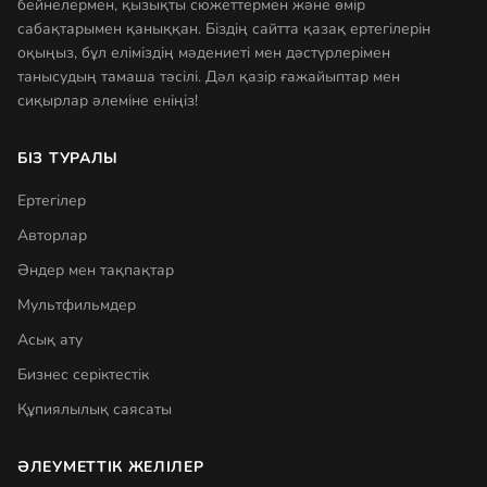
бейнелермен, қызықты сюжеттермен және өмір
сабақтарымен қаныққан. Біздің сайтта қазақ ертегілерін
оқыңыз, бұл еліміздің мәдениеті мен дәстүрлерімен
танысудың тамаша тәсілі. Дәл қазір ғажайыптар мен
сиқырлар әлеміне еніңіз!
БІЗ ТУРАЛЫ
Ертегілер
Авторлар
Әндер мен тақпақтар
Мультфильмдер
Асық ату
Бизнес серіктестік
Құпиялылық саясаты
ӘЛЕУМЕТТІК ЖЕЛІЛЕР