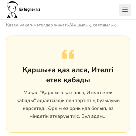
Қазақ мақал-мәтелдер жинағы
/
Аңшылық, саятшылық
Қаршыға қаз алса, Ителгі
етек қабады
Мақал "Қаршыға қаз алса, Ителгі етек
қабады" әділетсіздік пен тәртіптің бұзылуын
көрсетеді. Әркім өз орнында болып, өз
міндетін атқаруы тиіс. Бұл адам...