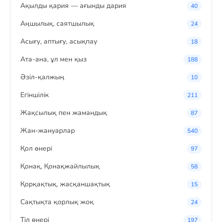
Ақылды қария — ағынды дария
40
Аңшылық, саятшылық
24
Асығу, аптығу, асықпау
18
Ата-ана, ұл мен қыз
188
Әзіл-қалжың
10
Егіншілік
211
Жақсылық пен жамандық
87
Жан-жануарлар
540
Қол өнері
97
Қонақ, Қонақжайлылық
58
Қорқақтық, жасқаншақтық
15
Сақтықта қорлық жоқ
24
Тіл өнері
197