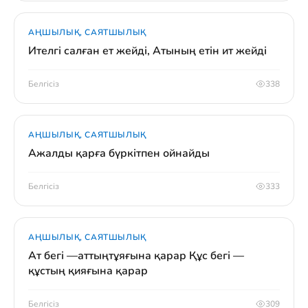
АҢШЫЛЫҚ, САЯТШЫЛЫҚ
Ителгі салған ет жейді, Атының етін ит жейді
Белгісіз
338
АҢШЫЛЫҚ, САЯТШЫЛЫҚ
Ажалды қарға бүркітпен ойнайды
Белгісіз
333
АҢШЫЛЫҚ, САЯТШЫЛЫҚ
Ат бегі —аттыңтұяғына қарар Құс бегі —
құстың қияғына қарар
Белгісіз
309