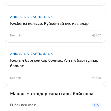
АҢШЫЛЫҚ, САЯТШЫЛЫҚ
Құсбегісі келіссе, Күйкентай құс қаз алар
Белгісіз
307
АҢШЫЛЫҚ, САЯТШЫЛЫҚ
Құстың бәрі сұңқар болмас, Аттың бәрі тұлпар
болмас
Белгісіз
300
Мақал-мәтелдер санаттары бойынша
Eңбек пен кәсіп
125