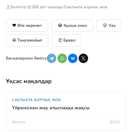
Белгісіз
|
268 рет оқылды
|
Сақтықта қорлық жоқ
❤️ Өте керемет
😂 Қызық екен
😮 Уау
🤩 Таңғажайып
👏 Браво
Басқалармен бөлісу
Ұқсас мақалдар
САҚТЫҚТА ҚОРЛЫҚ ЖОҚ
Үйреніскен жау атыспаққа жақсы
Белгісіз
371