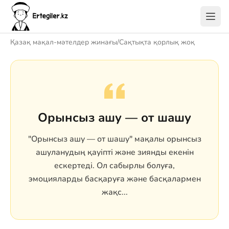
Қазақ мақал-мәтелдер жинағы
/
Сақтықта қорлық жоқ
Орынсыз ашу — от шашу
"Орынсыз ашу — от шашу" мақалы орынсыз
ашуланудың қауіпті және зиянды екенін
ескертеді. Ол сабырлы болуға,
эмоцияларды басқаруға және басқалармен
жақс...