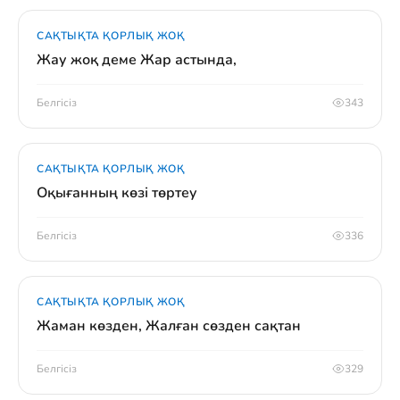
САҚТЫҚТА ҚОРЛЫҚ ЖОҚ
Жау жоқ деме Жар астында,
Белгісіз
343
САҚТЫҚТА ҚОРЛЫҚ ЖОҚ
Оқығанның көзі төртеу
Белгісіз
336
САҚТЫҚТА ҚОРЛЫҚ ЖОҚ
Жаман көзден, Жалған сөзден сақтан
Белгісіз
329