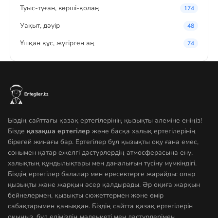
Туыс-туған, көрші-қолаң
174
Уақыт, дәуір
48
Ұшқан құс, жүгірген аң
74
Біздің сайттағы қазақ ертегілерінің қызықты әлеміне еніңіз!
Бізде
қазақша ертегілер
және басқа халық ертегілерінің
бірегей жинағы бар. Ертегілер бұл қызықты оқу ғана емес,
сонымен қатар ежелгі дәстүрлердің атмосферасына ену,
халықтың құндылықтары мен даналығын түсіну мүмкіндігі.
Біздің ертегілер балалар мен ересектерге жарайды: олар
қызықты және жарқын әсер қалдырады. Әр оқиға жарқын
бейнелермен, қызықты сюжеттермен және өмір
сабақтарымен қаныққан. Біздің сайтта қазақ ертегілерін
оқыңыз, бұл еліміздің мәдениеті мен дәстүрлерімен