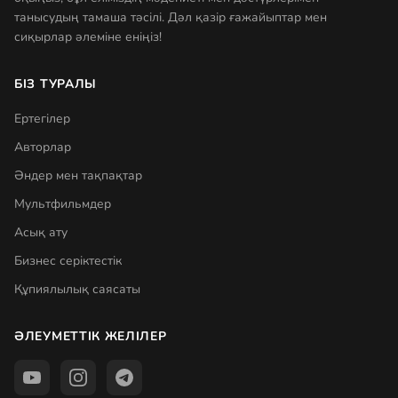
танысудың тамаша тәсілі. Дәл қазір ғажайыптар мен
сиқырлар әлеміне еніңіз!
БІЗ ТУРАЛЫ
Ертегілер
Авторлар
Әндер мен тақпақтар
Мультфильмдер
Асық ату
Бизнес серіктестік
Құпиялылық саясаты
ӘЛЕУМЕТТІК ЖЕЛІЛЕР