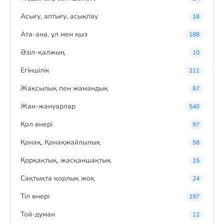
Асығу, аптығу, асықпау
18
Ата-ана, ұл мен қыз
188
Әзіл-қалжың
10
Егіншілік
211
Жақсылық пен жамандық
87
Жан-жануарлар
540
Қол өнері
97
Қонақ, Қонақжайлылық
58
Қорқақтық, жасқаншақтық
15
Сақтықта қорлық жоқ
24
Тіл өнері
197
Той-думан
12