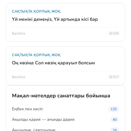
САҚТЫҚТА ҚОРЛЫҚ ЖОҚ
Үй менікі демеңіз, Үй артында кісі бар
Белгісіз
325
САҚТЫҚТА ҚОРЛЫҚ ЖОҚ
Оң көзіңе Сол көзің қарауыл болсын
Белгісіз
317
Мақал-мәтелдер санаттары бойынша
Eңбек пен кәсіп
125
Ақылды қария — ағынды дария
40
Аңшылық, саятшылық
24