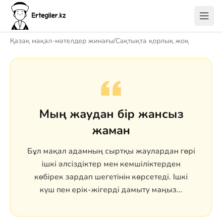
Қазақ мақал-мәтелдер жинағы
/
Сақтықта қорлық жоқ
Мың жаудан бір жансыз
жаман
Бұл мақал адамның сыртқы жаулардан гөрі
ішкі әлсіздіктер мен кемшіліктерден
көбірек зардап шегетінін көрсетеді. Ішкі
күш пен ерік-жігерді дамыту маңыз...