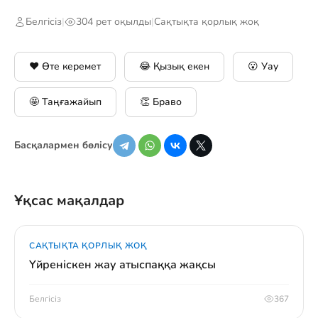
Белгісіз
|
304 рет оқылды
|
Сақтықта қорлық жоқ
❤️ Өте керемет
😂 Қызық екен
😮 Уау
🤩 Таңғажайып
👏 Браво
Басқалармен бөлісу
Ұқсас мақалдар
САҚТЫҚТА ҚОРЛЫҚ ЖОҚ
Үйреніскен жау атыспаққа жақсы
Белгісіз
367