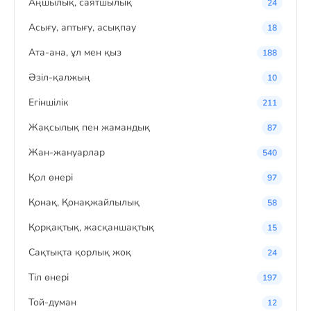
Аңшылық, саятшылық
24
Асығу, аптығу, асықпау
18
Ата-ана, ұл мен қыз
188
Әзіл-қалжың
10
Егіншілік
211
Жақсылық пен жамандық
87
Жан-жануарлар
540
Қол өнері
97
Қонақ, Қонақжайлылық
58
Қорқақтық, жасқаншақтық
15
Сақтықта қорлық жоқ
24
Тіл өнері
197
Той-думан
12