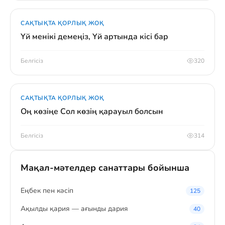
САҚТЫҚТА ҚОРЛЫҚ ЖОҚ
Үй менікі демеңіз, Үй артында кісі бар
Белгісіз
320
САҚТЫҚТА ҚОРЛЫҚ ЖОҚ
Оң көзіңе Сол көзің қарауыл болсын
Белгісіз
314
Мақал-мәтелдер санаттары бойынша
Eңбек пен кәсіп
125
Ақылды қария — ағынды дария
40