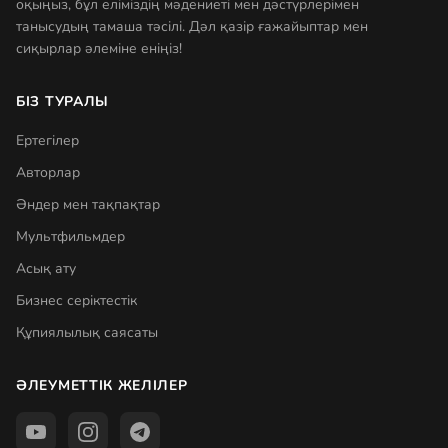
оқыңыз, бұл еліміздің мәдениеті мен дәстүрлерімен
танысудың тамаша тәсілі. Дәл қазір ғажайыптар мен
сиқырлар әлеміне еніңіз!
БІЗ ТУРАЛЫ
Ертегілер
Авторлар
Әндер мен тақпақтар
Мультфильмдер
Асық ату
Бизнес серіктестік
Құпиялылық саясаты
ӘЛЕУМЕТТІК ЖЕЛІЛЕР