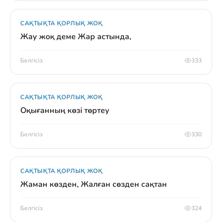
САҚТЫҚТА ҚОРЛЫҚ ЖОҚ
Жау жоқ деме Жар астында,
Белгісіз
333
САҚТЫҚТА ҚОРЛЫҚ ЖОҚ
Оқығанның көзі төртеу
Белгісіз
330
САҚТЫҚТА ҚОРЛЫҚ ЖОҚ
Жаман көзден, Жалған сөзден сақтан
Белгісіз
324