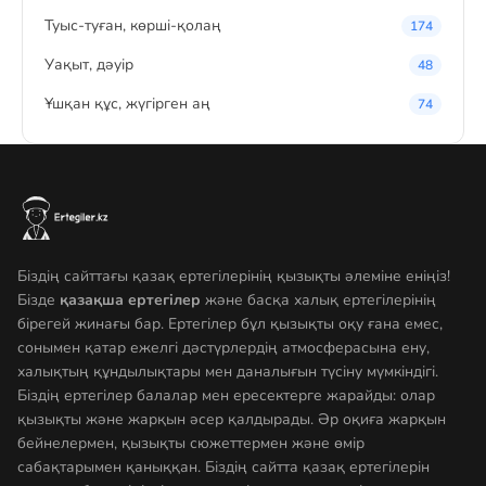
Туыс-туған, көрші-қолаң
174
Уақыт, дәуір
48
Ұшқан құс, жүгірген аң
74
Біздің сайттағы қазақ ертегілерінің қызықты әлеміне еніңіз!
Бізде
қазақша ертегілер
және басқа халық ертегілерінің
бірегей жинағы бар. Ертегілер бұл қызықты оқу ғана емес,
сонымен қатар ежелгі дәстүрлердің атмосферасына ену,
халықтың құндылықтары мен даналығын түсіну мүмкіндігі.
Біздің ертегілер балалар мен ересектерге жарайды: олар
қызықты және жарқын әсер қалдырады. Әр оқиға жарқын
бейнелермен, қызықты сюжеттермен және өмір
сабақтарымен қаныққан. Біздің сайтта қазақ ертегілерін