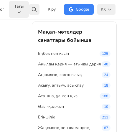
Тағы
ог
Кіру
Google
KK
Мақал-мәтелдер
санаттары бойынша
Eңбек пен кәсіп
125
Ақылды қария — ағынды дария
40
Аңшылық, саятшылық
24
Асығу, аптығу, асықпау
18
Ата-ана, ұл мен қыз
188
Әзіл-қалжың
10
Егіншілік
211
Жақсылық пен жамандық
87