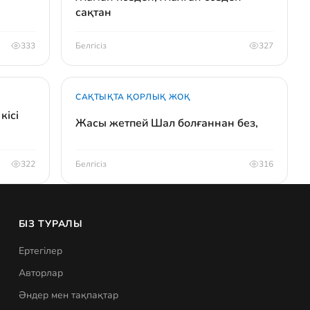
сақтан
333
Белгісіз
327
САҚТЫҚТА ҚОРЛЫҚ ЖОҚ
кісі
Жасы жетпей Шал болғаннан без,
322
Белгісіз
316
БІЗ ТУРАЛЫ
Ертегілер
Авторлар
Әндер мен тақпақтар