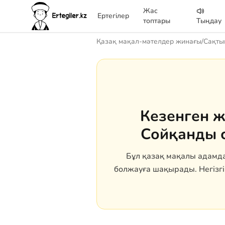
Жас
Ертегілер
топтары
Тыңдау
Қазақ мақал-мәтелдер жинағы
/
Сақты
Кезенген ж
Сойқанды с
Бұл қазақ мақалы адамда
болжауға шақырады. Негізгі 