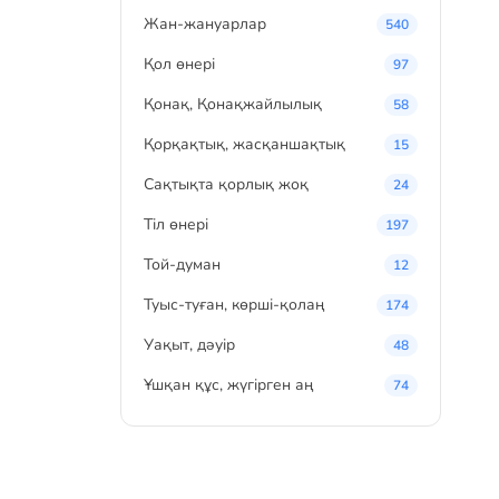
Жан-жануарлар
540
Қол өнері
97
Қонақ, Қонақжайлылық
58
Қорқақтық, жасқаншақтық
15
Сақтықта қорлық жоқ
24
Тіл өнері
197
Той-думан
12
Туыс-туған, көрші-қолаң
174
Уақыт, дәуір
48
Ұшқан құс, жүгірген аң
74