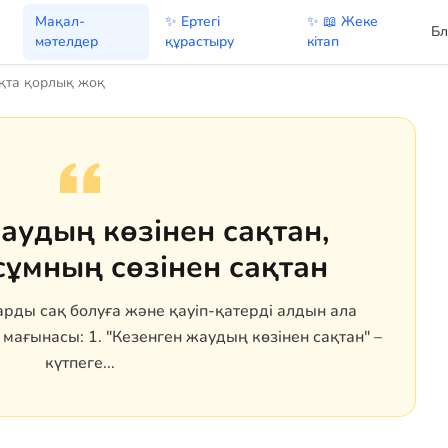
Мақал-
✨ Ертегі
✨ 📖 Жеке
Бл
мәтелдер
құрастыру
кітап
қта қорлық жоқ
аудың көзінен сақтан,
ұмның сөзінен сақтан
рды сақ болуға және қауіп-қатерді алдын ала
мағынасы: 1. "Кезенген жаудың көзінен сақтан" –
күтпеге...