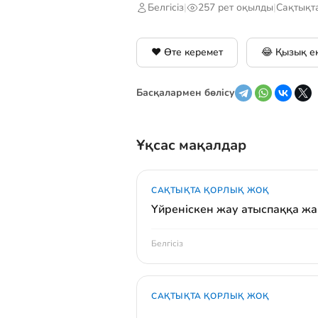
Белгісіз
|
257 рет оқылды
|
Сақтықт
❤️ Өте керемет
😂 Қызық е
Басқалармен бөлісу
Ұқсас мақалдар
САҚТЫҚТА ҚОРЛЫҚ ЖОҚ
Үйреніскен жау атыспаққа ж
Белгісіз
САҚТЫҚТА ҚОРЛЫҚ ЖОҚ