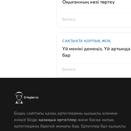
Оқығанның көзі төртеу
Белгісіз
САҚТЫҚТА ҚОРЛЫҚ ЖОҚ
Үй менікі демеңіз, Үй артында 
бар
Белгісіз
Біздің сайттағы қазақ ертегілерінің қызықты әлеміне
еніңіз! Бізде
қазақша ертегілер
және басқа халық
ертегілерінің бірегей жинағы бар. Ертегілер бұл қызықты