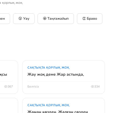
а қорлық жоқ
кен
😮 Уау
🤩 Таңғажайып
👏 Браво
САҚТЫҚТА ҚОРЛЫҚ ЖОҚ
ақсы
Жау жоқ деме Жар астында,
367
Белгісіз
334
САҚТЫҚТА ҚОРЛЫҚ ЖОҚ
Жаман көзден, Жалған сөзден