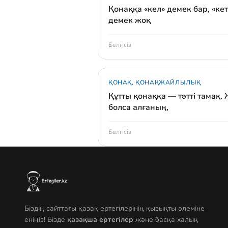
Қонаққа «кел» демек бар, «кет
демек жоқ
Белгісіз
ҚОНАҚ, ҚОНАҚЖАЙЛЫЛЫҚ
Құтты қонаққа — тәтті тамақ.
болса алғаның,
Белгісіз
Біздің сайттағы қазақ ертегілерінің қызықты әлеміне
еніңіз! Бізде
қазақша ертегілер
және басқа халық