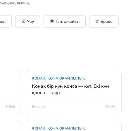
Қонақжайлылық
кен
😮 Уау
🤩 Таңғажайып
👏 Браво
ҚОНАҚ, ҚОНАҚЖАЙЛЫЛЫҚ
Қонақ бір күн қонса — құт, Екі күн
қонса — жұт
540
Белгісіз
430
ҚОНАҚ, ҚОНАҚЖАЙЛЫЛЫҚ