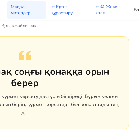
Мақал-
✨ Ертегі
✨ 📖 Жеке
Бл
мәтелдер
құрастыру
кітап
, Қонақжайлылық
ақ соңғы қонаққа орын
берер
құрмет көрсету дәстүрін білдіреді. Бұрын келген
рын беріп, құрмет көрсетеді, бұл қонақтарды тең
д...