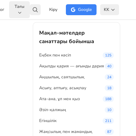
Тағы
ог
Кіру
Google
KK
Мақал-мәтелдер
санаттары бойынша
Eңбек пен кәсіп
125
Ақылды қария — ағынды дария
40
Аңшылық, саятшылық
24
Асығу, аптығу, асықпау
18
Ата-ана, ұл мен қыз
188
Әзіл-қалжың
10
Егіншілік
211
Жақсылық пен жамандық
87