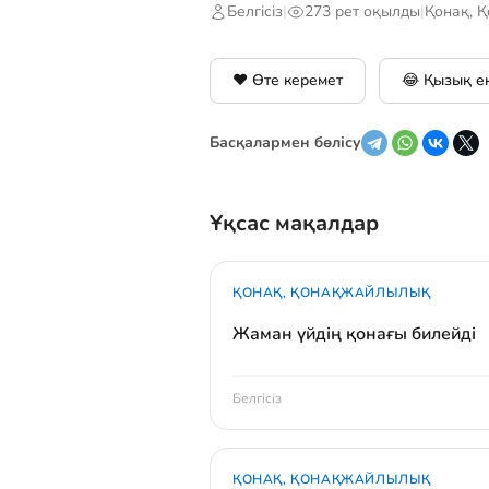
Белгісіз
|
273 рет оқылды
|
Қонақ, 
❤️ Өте керемет
😂 Қызық е
Басқалармен бөлісу
Ұқсас мақалдар
ҚОНАҚ, ҚОНАҚЖАЙЛЫЛЫҚ
Жаман үйдің қонағы билейді
Белгісіз
ҚОНАҚ, ҚОНАҚЖАЙЛЫЛЫҚ