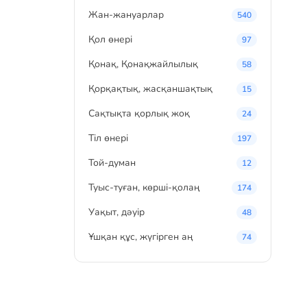
Жан-жануарлар
540
Қол өнері
97
Қонақ, Қонақжайлылық
58
Қорқақтық, жасқаншақтық
15
Сақтықта қорлық жоқ
24
Тіл өнері
197
Той-думан
12
Туыс-туған, көрші-қолаң
174
Уақыт, дәуір
48
Ұшқан құс, жүгірген аң
74