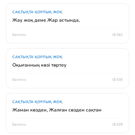
САҚТЫҚТА ҚОРЛЫҚ ЖОҚ
Жау жоқ деме Жар астында,
Белгісіз
342
САҚТЫҚТА ҚОРЛЫҚ ЖОҚ
Оқығанның көзі төртеу
Белгісіз
335
САҚТЫҚТА ҚОРЛЫҚ ЖОҚ
Жаман көзден, Жалған сөзден сақтан
Белгісіз
329