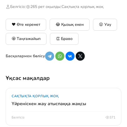
Белгісіз
|
265 рет оқылды
|
Сақтықта қорлық жоқ
❤️ Өте керемет
😂 Қызық екен
😮 Уау
🤩 Таңғажайып
👏 Браво
Басқалармен бөлісу
Ұқсас мақалдар
САҚТЫҚТА ҚОРЛЫҚ ЖОҚ
Үйреніскен жау атыспаққа жақсы
Белгісіз
371