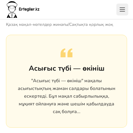
Қазақ мақал-мәтелдер жинағы
/
Сақтықта қорлық жоқ
Асығыс түбі — өкініш
"Асығыс түбі — өкініш" мақалы
асығыстықтың жаман салдары болатынын
ескертеді. Бұл мақал сабырлылыққа,
мұқият ойлануға және шешім қабылдауда
сақ болуға...