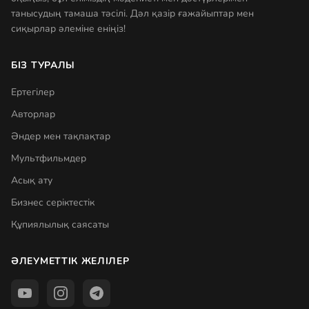
танысудың тамаша тәсілі. Дәл қазір ғажайыптар мен
сиқырлар әлеміне еніңіз!
БІЗ ТУРАЛЫ
Ертегілер
Авторлар
Әндер мен тақпақтар
Мультфильмдер
Асық ату
Бизнес серіктестік
Құпиялылық саясаты
ӘЛЕУМЕТТІК ЖЕЛІЛЕР