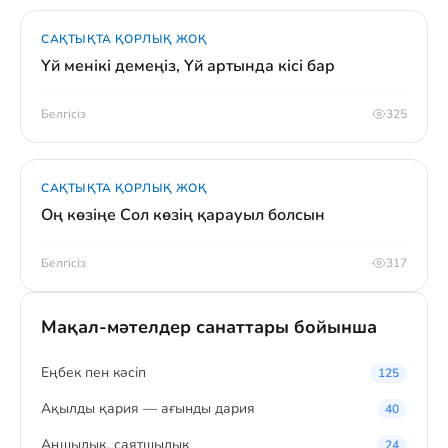
САҚТЫҚТА ҚОРЛЫҚ ЖОҚ
Үй менікі демеңіз, Үй артында кісі бар
Белгісіз
325
САҚТЫҚТА ҚОРЛЫҚ ЖОҚ
Оң көзіңе Сол көзің қарауыл болсын
Белгісіз
317
Мақал-мәтелдер санаттары бойынша
Eңбек пен кәсіп
125
Ақылды қария — ағынды дария
40
Аңшылық, саятшылық
24