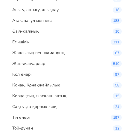
Асығу, аптығу, асықпау
18
Ата-ана, ұл мен қыз
188
Әзіл-қалжың
10
Егіншілік
211
Жақсылық пен жамандық
87
Жан-жануарлар
540
Қол өнері
97
Қонақ, Қонақжайлылық
58
Қорқақтық, жасқаншақтық
15
Сақтықта қорлық жоқ
24
Тіл өнері
197
Той-думан
12