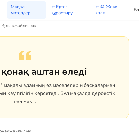
Мақал-
✨ Ертегі
✨ 📖 Жеке
Бл
мәтелдер
құрастыру
кітап
, Қонақжайлылық
қонақ аштан өледі
і" мақалы адамның өз мәселелерін басқалармен
ң қауіптілігін көрсетеді. Бұл мақалда дербестік
пен мақ...
Қонақжайлылық