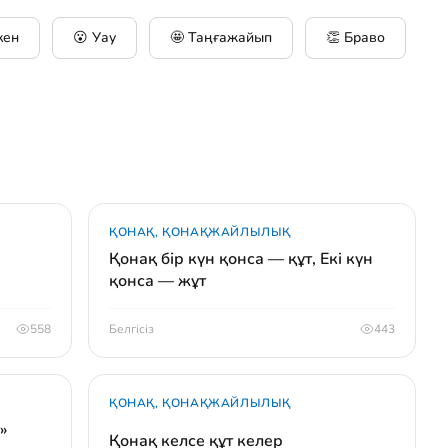
кен
😮 Уау
🤩 Таңғажайып
👏 Браво
ҚОНАҚ, ҚОНАҚЖАЙЛЫЛЫҚ
Қонақ бір күн қонса — құт, Екі күн
қонса — жұт
558
Белгісіз
443
ҚОНАҚ, ҚОНАҚЖАЙЛЫЛЫҚ
»
Қонақ келсе құт келер