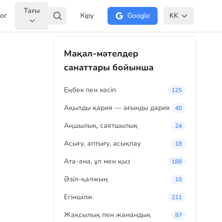
Тағы
ог
Кіру
Google
KK
Мақал-мәтелдер
санаттары бойынша
Eңбек пен кәсіп
125
Ақылды қария — ағынды дария
40
Аңшылық, саятшылық
24
Асығу, аптығу, асықпау
18
Ата-ана, ұл мен қыз
188
Әзіл-қалжың
10
Егіншілік
211
Жақсылық пен жамандық
87