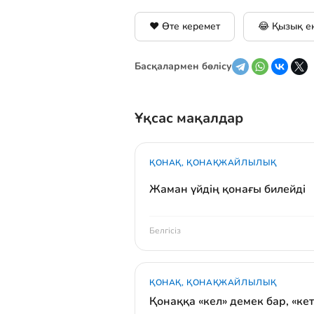
❤️ Өте керемет
😂 Қызық е
Басқалармен бөлісу
Ұқсас мақалдар
ҚОНАҚ, ҚОНАҚЖАЙЛЫЛЫҚ
Жаман үйдің қонағы билейді
Белгісіз
ҚОНАҚ, ҚОНАҚЖАЙЛЫЛЫҚ
Қонаққа «кел» демек бар, «кет