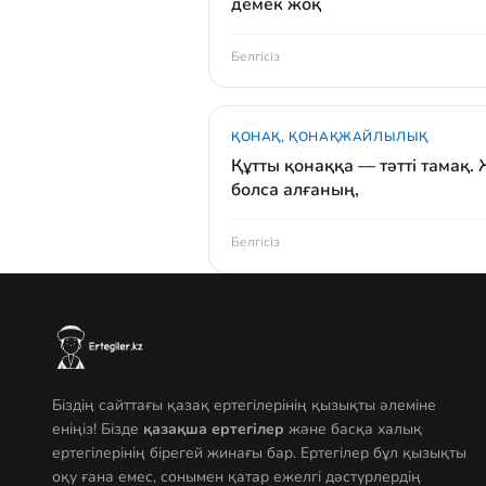
демек жоқ
Белгісіз
ҚОНАҚ, ҚОНАҚЖАЙЛЫЛЫҚ
Құтты қонаққа — тәтті тамақ.
болса алғаның,
Белгісіз
Біздің сайттағы қазақ ертегілерінің қызықты әлеміне
еніңіз! Бізде
қазақша ертегілер
және басқа халық
ертегілерінің бірегей жинағы бар. Ертегілер бұл қызықты
оқу ғана емес, сонымен қатар ежелгі дәстүрлердің