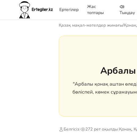
Жас
Ертегілер
топтары
Тыңдау
Қазақ мақал-мәтелдер жинағы
/
Қонақ
Арбалы 
"Арбалы қонақ аштан өлед
бөліспей, көмек сұрамауыны
Белгісіз
|
272 рет оқылды
|
Қонақ, 