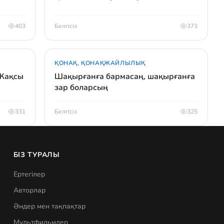
403
Белгісіз
373
ҚОНАҚ, ҚОНАҚЖАЙЛЫЛЫҚ
 Жақсы
Шақырғанға бармасаң, шақырғанға
зар боларсың
331
Белгісіз
325
БІЗ ТУРАЛЫ
Ертегілер
Авторлар
Әндер мен тақпақтар
Мультфильмдер