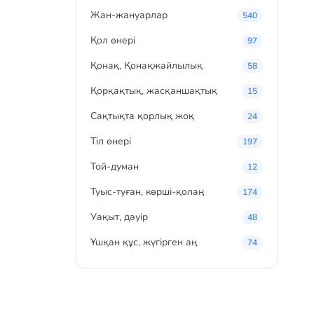
Жан-жануарлар
540
Қол өнері
97
Қонақ, Қонақжайлылық
58
Қорқақтық, жасқаншақтық
15
Сақтықта қорлық жоқ
24
Тіл өнері
197
Той-думан
12
Туыс-туған, көрші-қолаң
174
Уақыт, дәуір
48
Ұшқан құс, жүгірген аң
74