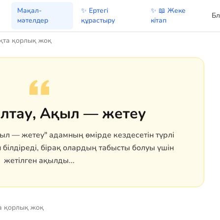
Мақал-
✨ Ертегі
✨ 📖 Жеке
Бл
мәтелдер
құрастыру
кітап
қта қорлық жоқ
лтау, Ақыл — жетеу
ыл — жетеу" адамның өмірде кездесетін түрлі
 білдіреді, бірақ олардың табысты болуы үшін
жетілген ақылды...
а қорлық жоқ