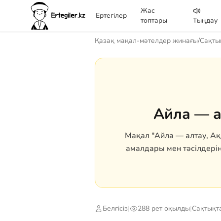
Жас
Ертегілер
топтары
Тыңдау
Қазақ мақал-мәтелдер жинағы
/
Сақты
Айла — а
Мақал "Айла — алтау, Ақ
амалдары мен тәсілдерін
Белгісіз
|
288 рет оқылды
|
Сақтықт