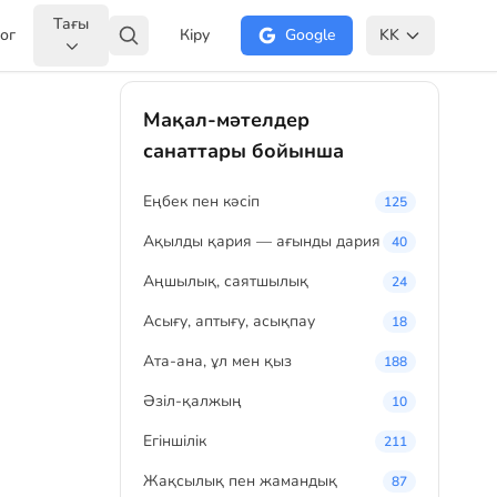
Тағы
ог
Кіру
Google
KK
Мақал-мәтелдер
санаттары бойынша
Eңбек пен кәсіп
125
Ақылды қария — ағынды дария
40
Аңшылық, саятшылық
24
Асығу, аптығу, асықпау
18
Ата-ана, ұл мен қыз
188
Әзіл-қалжың
10
Егіншілік
211
Жақсылық пен жамандық
87