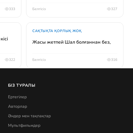
333
Белгісіз
327
САҚТЫҚТА ҚОРЛЫҚ ЖОҚ
кісі
Жасы жетпей Шал болғаннан без,
322
Белгісіз
316
БІЗ ТУРАЛЫ
Ертегілер
Авторлар
Әндер мен тақпақтар
Мультфильмдер