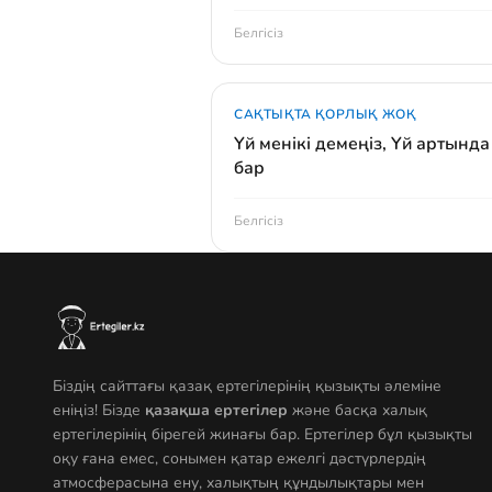
Белгісіз
САҚТЫҚТА ҚОРЛЫҚ ЖОҚ
Үй менікі демеңіз, Үй артында 
бар
Белгісіз
Біздің сайттағы қазақ ертегілерінің қызықты әлеміне
еніңіз! Бізде
қазақша ертегілер
және басқа халық
ертегілерінің бірегей жинағы бар. Ертегілер бұл қызықты
оқу ғана емес, сонымен қатар ежелгі дәстүрлердің
атмосферасына ену, халықтың құндылықтары мен