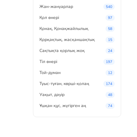
Жан-жануарлар
540
Қол өнері
97
Қонақ, Қонақжайлылық
58
Қорқақтық, жасқаншақтық
15
Сақтықта қорлық жоқ
24
Тіл өнері
197
Той-думан
12
Туыс-туған, көрші-қолаң
174
Уақыт, дәуір
48
Ұшқан құс, жүгірген аң
74