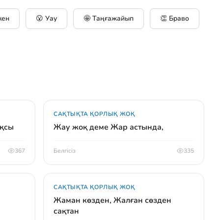
кен
😮 Уау
🤩 Таңғажайып
👏 Браво
САҚТЫҚТА ҚОРЛЫҚ ЖОҚ
ақсы
Жау жоқ деме Жар астында,
367
Белгісіз
335
САҚТЫҚТА ҚОРЛЫҚ ЖОҚ
Жаман көзден, Жалған сөзден
сақтан