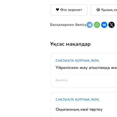
❤️ Өте керемет
😂 Қызық е
Басқалармен бөлісу
Ұқсас мақалдар
САҚТЫҚТА ҚОРЛЫҚ ЖОҚ
Үйреніскен жау атыспаққа ж
Белгісіз
САҚТЫҚТА ҚОРЛЫҚ ЖОҚ
Оқығанның көзі төртеу