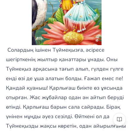
Солардың ішінен Түймеқызға, әсіресе
шегірткенің жылтыр қанаттары ұнады. Оны
Түймеқыз арқасына тағып алып, гүлден гүлге
енді өзі де ұша алатын болды. Ғажап емес пе!
Қандай қуаныш! Қарлығаш биікте өз ұясында
отырған. Жас жұбайлар одан ән айтып беруді
өтінді. Қарлығаш барын сала сайрады. Бірақ
үнінен мұңды әуез сезілді. Өйткені ол да
Түймеқызды жақсы көретін, одан айырылғаны