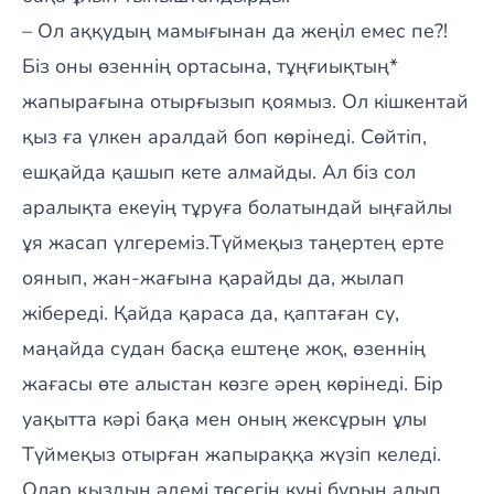
– Ол аққудың мамығынан да жеңіл емес пе?!
Біз оны өзеннің ортасына, тұңғиықтың*
жапырағына отырғызып қоямыз. Ол кішкентай
қыз ға үлкен аралдай боп көрінеді. Сөйтіп,
ешқайда қашып кете алмайды. Ал біз сол
аралықта екеуің тұруға болатындай ыңғайлы
ұя жасап үлгереміз.Түймеқыз таңертең ерте
оянып, жан-жағына қарайды да, жылап
жібереді. Қайда қараса да, қаптаған су,
маңайда судан басқа ештеңе жоқ, өзеннің
жағасы өте алыстан көзге әрең көрінеді. Бір
уақытта кәрі бақа мен оның жексұрын ұлы
Түймеқыз отырған жапыраққа жүзіп келеді.
Олар қыздың әдемі төсегін күні бұрын алып