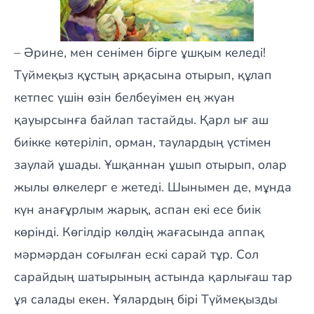
– Әрине, мен сенімен бірге ұшқым келеді!
Түймеқыз құстың арқасына отырып, құлап
кетпес үшін өзін белбеуімен ең жуан
қауырсынға байлап тастайды. Қарл ығ аш
биікке көтеріліп, орман, таулардың үстімен
заулай ұшады. Ұшқаннан ұшып отырып, олар
жылы өлкелерг е жетеді. Шынымен де, мұнда
күн анағұрлым жарық, аспан екі есе биік
көрінді. Көгілдір көлдің жағасында аппақ
мәрмәрдан соғылған ескі сарай тұр. Сол
сарайдың шатырының астында қарлығаш тар
ұя салады екен. Ұялардың бірі Түймеқызды