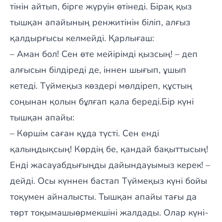
тінін айтып, бірге жүруін өтінеді. Бірақ қыз
тышқан апайының ренжитінін біліп, алғыз
қалдырғысы келмейді. Қарлығаш:
– Аман бол! Сен өте мейірімді қызсың! – деп
алғысын білдіреді де, іннен шығып, ұшып
кетеді. Түймеқыз көздері мөлдіреп, құстың
соңынан қолын бұлғап қала береді.Бір күні
тышқан апайы:
– Көршім саған құда түсті. Сен енді
қалыңдықсың! Көрдің бе, қандай бақыттысың!
Енді жасауабдығыңды дайындауымыз керек! –
дейді. Осы күннен бастап Түймеқыз күні бойы
тоқумен айналысты. Тышқан апайы тағы да
төрт тоқымашыөрмекшіні жалдады. Олар күні-