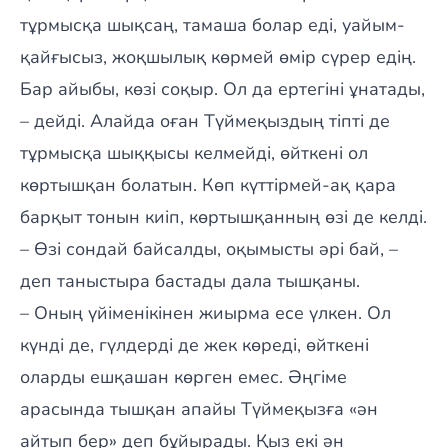
тұрмысқа шықсаң, тамаша болар еді, уайым-
қайғысыз, жоқшылық көрмей өмір сүрер едің.
Бар айыбы, көзі соқыр. Ол да ертегіні ұнатады,
– дейді. Алайда оған Түймеқыздың тіпті де
тұрмысқа шыққысы келмейді, өйткені ол
көртышқан болатын. Көп күттірмей-ақ қара
барқыт тонын киіп, көртышқанның өзі де келді.
– Өзі сондай байсалды, оқымысты әрі бай, –
деп таныстыра бастады дала тышқаны.
– Оның үйіменікінен жиырма есе үлкен. Ол
күнді де, гүлдерді де жек көреді, өйткені
оларды ешқашан көрген емес. Әңгіме
арасында тышқан апайы Түймеқызға «ән
айтып бер» деп бұйырады. Қыз екі ән