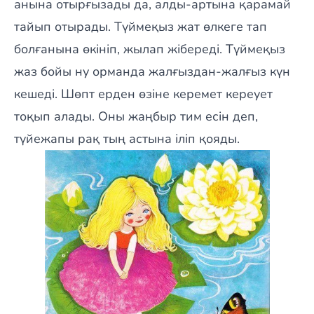
анына отырғызады да, алды-артына қарамай
тайып отырады. Түймеқыз жат өлкеге тап
болғанына өкініп, жылап жібереді. Түймеқыз
жаз бойы ну орманда жалғыздан-жалғыз күн
кешеді. Шөпт ерден өзіне керемет кереует
тоқып алады. Оны жаңбыр тим есін деп,
түйежапы рақ тың астына іліп қояды.