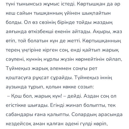
түні тынымсыз жұмыс істеді. Көртышқан да әр
кеш сайын тышқанның үйінен шықпайтын
болды. Ол өз сөзінің бірінде тойды жаздың
аяғында өткізбекші екенін айтады. Ақыры, жаз
өтіп, той болатын күн де жетті. Көртышқанның
терең үңгіріне кірген соң, енді қайтып жарық
сәулені, күннің нұрлы жүзін көрмейтінін ойлап,
Түймеқыз жарық әлеммен соңғы рет
қоштасуға рұқсат сұрайды. Түймеқыз іннің
аузында тұрып, қолын көкке созып:
– Қош бол, жарық күн! – дейді. Аздан соң ол
егістікке шығады. Егінді жинап болыпты, тек
сабандары ғана қалыпты. Солардың арасында
кездейсоқ аман қалған әдемі гүлді көріп,