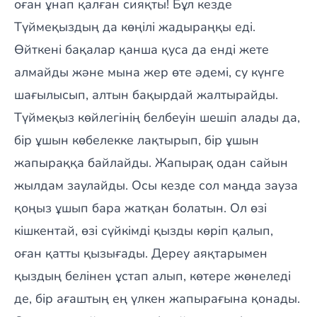
оған ұнап қалған сияқты! Бұл кезде
Түймеқыздың да көңілі жадыраңқы еді.
Өйткені бақалар қанша қуса да енді жете
алмайды және мына жер өте әдемі, су күнге
шағылысып, алтын бақырдай жалтырайды.
Түймеқыз көйлегінің белбеуін шешіп алады да,
бір ұшын көбелекке лақтырып, бір ұшын
жапыраққа байлайды. Жапырақ одан сайын
жылдам заулайды. Осы кезде сол маңда зауза
қоңыз ұшып бара жатқан болатын. Ол өзі
кішкентай, өзі сүйкімді қызды көріп қалып,
оған қатты қызығады. Дереу аяқтарымен
қыздың белінен ұстап алып, көтере жөнеледі
де, бір ағаштың ең үлкен жапырағына қонады.