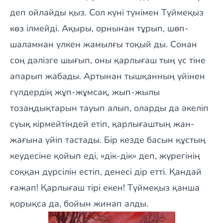
деп ойлайды қыз. Сол күні түнімен Түймеқыз
көз ілмейді. Ақыры, орнынан тұрып, шөп-
шаламнан үлкен жамылғы тоқый ды. Сонан
соң дәлізге шығып, оны қарлығаш тың үс тіне
апарып жабады. Артынан тышқанның үйінен
гүлдердің жұп-жұмсақ, жып-жылы
тозаңдықтарын тауып алып, оларды да әкеліп
суық кірмейтіндей етіп, қарлығаштың жан-
жағына үйіп тастады. Бір кезде басын құстың
кеудесіне қойып еді, «дік-дік» деп, жүрегінің
соққан дүрсілін естіп, денесі дір етті. Қандай
ғажап! Қарлығаш тірі екен! Түймеқыз қанша
қорықса да, бойын жинап алды.