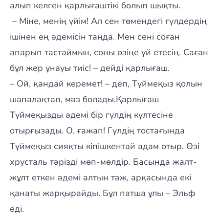
алып келген қарлығаштікі болып шықты.
– Міне, менің үйім! Ал сен төмендегі гүлдердің
ішінен ең әдемісін таңда. Мен сені соған
апарып тастаймын, соны өзіңе үй етесің. Саған
бұл жер ұнауы тиіс! – дейді қарлығаш.
– Ой, қандай керемет! – деп, Түймеқыз қолын
шапалақтап, мәз болады.Қарлығаш
Түймеқызды әдемі бір гүлдің күлтесіне
отырғызады. О, ғажап! Гүлдің тостағында
Түймеқыз сияқты кіпішкентай адам отыр. Өзі
хрусталь тәрізді мөп-мөлдір. Басында жалт-
жұлт еткен әдемі алтын тәж, арқасында екі
қанаты жарқырайды. Бұл патша ұлы – Эльф
еді.