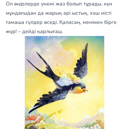
Ол өңірлерде үнемі жаз болып тұрады, күн
мұндағыдан да жарық әрі ыстық, хош иісті
тамаша гүлдер өседі. Қаласаң, менімен бірге
жүр! – дейді қарлығаш.