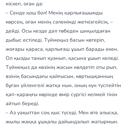
иіскеп, оған да:
– Сенде қош бол! Менің қарлығашымды
көрсең, оған менің сәлемімді жеткізгейсің, –
дейді. Осы кезде дәл төбеден шиқылдаған
дыбыс естіледі. Түймеқыз басын көтеріп,
жоғары қараса, қарлығаш ұшып барады екен.
Ол қызды танып қуанып, қасына ұшып келеді.
Түймеқыз да көзінің жасын көлдетіп оты рып,
өзінің басындағы қайғысын, көртышқанның
бұған үйленгелі жатқа нын, оның күн түспейтін
қап-қараңғы көрінде өмір сүргісі келмей тінін
айтып береді.
– Аз уақыттан соң қыс түседі. Мен өте алысқа,
жылы жаққа ұшқалы дайындалып жатырмын.