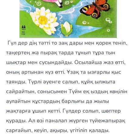
Гүл дер дің тәтті то заң дары мен қорек теніп,
таңертең жа пырақ тарда тұнып тұра тын
шықтар мен сусындайды. Осылайша жаз өтті,
оның артынан күз өтті. Ұзақ та ызғарлы қыс
таянды. Түрлі әуенге салып, құйқ ылжыта
сайрайтын, сонысымен Түйм еқ ыздың көңілін
аулайтын құстардың барлығы да жылы
жақтарға ұшып кетті. Гүлдер солып, шөптер
қурады. Ал өзі паналап жүрген түйежапырақ
сарғайып, кеуіп, ақыры, үгітіліп қалады.