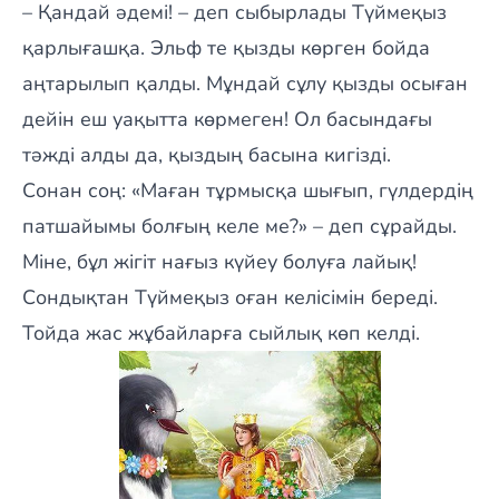
– Қандай әдемі! – деп сыбырлады Түймеқыз
қарлығашқа. Эльф те қызды көрген бойда
аңтарылып қалды. Мұндай сұлу қызды осыған
дейін еш уақытта көрмеген! Ол басындағы
тәжді алды да, қыздың басына кигізді.
Сонан соң: «Маған тұрмысқа шығып, гүлдердің
патшайымы болғың келе ме?» – деп сұрайды.
Міне, бұл жігіт нағыз күйеу болуға лайық!
Сондықтан Түймеқыз оған келісімін береді.
Тойда жас жұбайларға сыйлық көп келді.