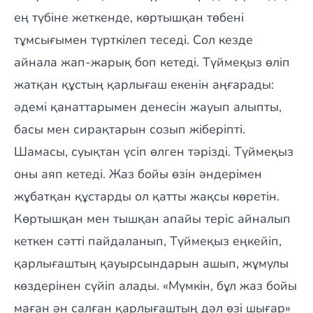
ең түбіне жеткенде, көртышқан төбені
тұмсығымен түрткілеп теседі. Сол кезде
айнала жап-жарық боп кетеді. Түймеқыз өліп
жатқан құстың қарлығаш екенін аңғарады:
әдемі қанаттарымен денесін жауып алыпты,
басы мен сирақтарын созып жіберіпті.
Шамасы, суықтан үсіп өлген тәрізді. Түймеқыз
оны аяп кетеді. Жаз бойы өзін әндерімен
жұбатқан құстарды ол қатты жақсы көретін.
Көртышқан мен тышқан апайы теріс айналып
кеткен сәтті пайдаланып, Түймеқыз еңкейіп,
қарлығаштың қауырсындарын ашып, жұмулы
көздерінен сүйіп алады. «Мүмкін, бұл жаз бойы
маған ән салған қарлығаштың дәл өзі шығар»