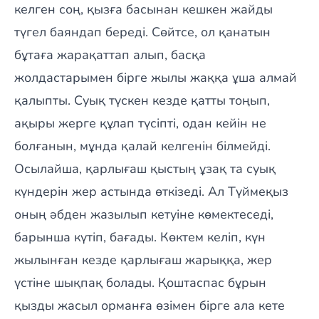
келген соң, қызға басынан кешкен жайды
түгел баяндап береді. Сөйтсе, ол қанатын
бұтаға жарақаттап алып, басқа
жолдастарымен бірге жылы жаққа ұша алмай
қалыпты. Суық түскен кезде қатты тоңып,
ақыры жерге құлап түсіпті, одан кейін не
болғанын, мұнда қалай келгенін білмейді.
Осылайша, қарлығаш қыстың ұзақ та суық
күндерін жер астында өткізеді. Ал Түймеқыз
оның әбден жазылып кетуіне көмектеседі,
барынша күтіп, бағады. Көктем келіп, күн
жылынған кезде қарлығаш жарыққа, жер
үстіне шықпақ болады. Қоштаспас бұрын
қызды жасыл орманға өзімен бірге ала кете