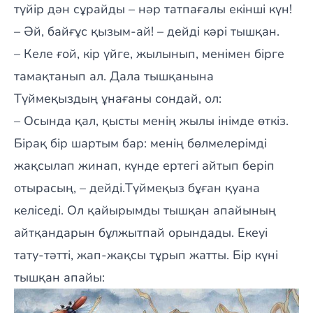
түйір дән сұрайды – нәр татпағалы екінші күн!
– Әй, байғұс қызым-ай! – дейді кәрі тышқан.
– Келе ғой, кір үйге, жылынып, менімен бірге
тамақтанып ал. Дала тышқанына
Түймеқыздың ұнағаны сондай, ол:
– Осында қал, қысты менің жылы інімде өткіз.
Бірақ бір шартым бар: менің бөлмелерімді
жақсылап жинап, күнде ертегі айтып беріп
отырасың, – дейді.Түймеқыз бұған қуана
келіседі. Ол қайырымды тышқан апайының
айтқандарын бұлжытпай орындады. Екеуі
тату-тәтті, жап-жақсы тұрып жатты. Бір күні
тышқан апайы: