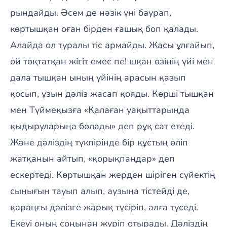
рындайды. Әсем де нәзік үні баурап,
көртышқан оған бірден ғашық боп қалады.
Алайда ол туралы тіс армайды. Жасы ұлғайып,
ой тоқтатқан жігіт емес пе! шқан өзінің үйі мен
дала тышқан ының үйінің арасын қазып
қосып, ұзын дәліз жасап қояды. Көрші тышқан
мен Түймеқызға «Қалаған уақыттарыңда
қыдыруларыңа болады» деп рұқ сат етеді.
Және дәліздің түкпірінде бір құстың өліп
жатқанын айтып, «қорықпаңдар» деп
ескертеді. Көртышқан жерден шіріген сүйектің
сынығын тауып алып, аузына тістейді де,
қараңғы дәлізге жарық түсіріп, алға түседі.
Екеуі оның соңынан жүріп отырады. Дәліздің