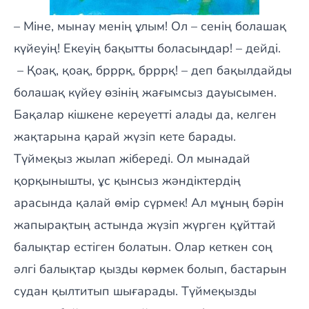
– Міне, мынау менің ұлым! Ол – сенің болашақ
күйеуің! Екеуің бақытты боласыңдар! – дейді.
– Қоақ, қоақ, брррқ, брррқ! – деп бақылдайды
болашақ күйеу өзінің жағымсыз дауысымен.
Бақалар кішкене кереуетті алады да, келген
жақтарына қарай жүзіп кете барады.
Түймеқыз жылап жібереді. Ол мынадай
қорқынышты, ұс қынсыз жәндіктердің
арасында қалай өмір сүрмек! Ал мұның бәрін
жапырақтың астында жүзіп жүрген құйттай
балықтар естіген болатын. Олар кеткен соң
әлгі балықтар қызды көрмек болып, бастарын
судан қылтитып шығарады. Түймеқызды