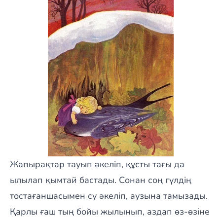
Жапырақтар тауып әкеліп, құсты тағы да
ылылап қымтай бастады. Сонан соң гүлдің
тостағаншасымен су әкеліп, аузына тамызады.
Қарлы ғаш тың бойы жылынып, аздап өз-өзіне