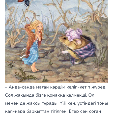
– Анда-санда маған көршім келіп-кетіп жүреді.
Сол жақында бізге қонаққа келмекші. Ол
менен де жақсы тұрады. Үйі кең, үстіндегі тоны
қап-қара барқыттан тігілген. Егер сен соған