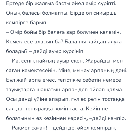
Ертеде бір жалғыз басты әйел өмір сүріпті.
Оның баласы болмапты. Бірде ол сиқыршы
кемпірге барып:
– Өмір бойы бір балаға зар болумен келемін.
Көмектесе аласың ба? Бала ны қайдан алуға
болады? – дейді ауыр күрсініп.
– Иә, сенің қайғың ауыр екен. Жарайды, мен
саған көмектесейін. Міне, мынау арпаның дәні.
Бұл жай арпа емес, «егістікке себетін немесе
тауықтарға шашатын арпа» деп ойлап қалма.
Осы дәнді үйіңе апарып, гүл өсіретін тостаққа
сал да, топыраққа көміп таста. Кейін не
болатынын өз көзіңмен көресің, –дейді кемпір.
– Рақмет саған! – дейді де, әйел кемпірдің