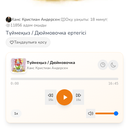
Ханс Кристиан Андерсен
|
Оқу уақыты: 18 минут
|
11856 адам оқыды
Түймеқыз / Дюймовочка ертегісі
Таңдаулыға қосу
Түймеқыз / Дюймовочка
Ханс Кристиан Андерсен
0:00
16:45
15s
15s
1x