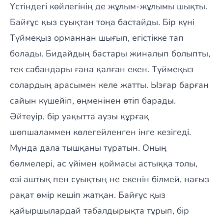
Үстіндегі көйлегінің де жұлым-жұлымы шықты.
Байғұс қыз суықтан тоңа бастайды. Бір күні
Түймеқыз орманнан шығып, егістікке тап
болады. Бидайдың бастары жиналып болыпты,
тек сабандары ғана қалған екен. Түймеқыз
солардың арасымен келе жатты. Ызғар барған
сайын күшейіп, өңменінен өтіп барады.
Әйтеуір, бір уақытта аузы құрғақ
шөпшаламмен көлегейленген інге кезігеді.
Мұнда дала тышқаны тұратын. Оның
бөлмелері, ас үйімен қоймасы астыққа толы,
өзі аштық пен суықтың не екенін білмей, нағыз
рақат өмір кешіп жатқан. Байғұс қыз
қайыршылардай табалдырықта тұрып, бір