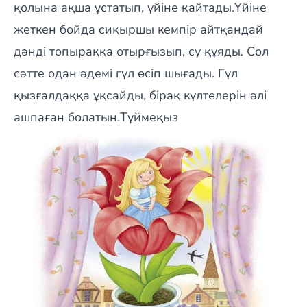
қолына ақша ұстатып, үйіне қайтады.Үйіне
жеткен бойда сиқыршы кемпір айтқандай
дәнді топыраққа отырғызып, су құяды. Сол
сәтте одан әдемі гүл өсіп шығады. Гүл
қызғалдаққа ұқсайды, бірақ күлтелерін әлі
ашпаған болатын.Түймеқыз