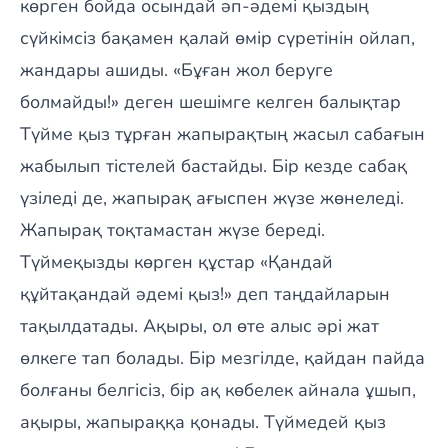
көрген бойда осындай әп-әдемі қыздың
сүйкімсіз бақамен қалай өмір сүретінін ойлап,
жандары ашиды. «Бұған жол беруге
болмайды!» деген шешімге келген балықтар
Түйме қыз тұрған жапырақтың жасыл сабағын
жабылып тістелей бастайды. Бір кезде сабақ
үзіледі де, жапырақ ағыспен жүзе жөнеледі.
Жапырақ тоқтамастан жүзе береді.
Түймеқызды көрген құстар «Қандай
құйтақандай әдемі қыз!» деп таңдайларын
тақылдатады. Ақыры, ол өте алыс әрі жат
өлкеге тап болады. Бір мезгілде, қайдан пайда
болғаны белгісіз, бір ақ көбелек айнала ұшып,
ақыры, жапыраққа қонады. Түймедей қыз