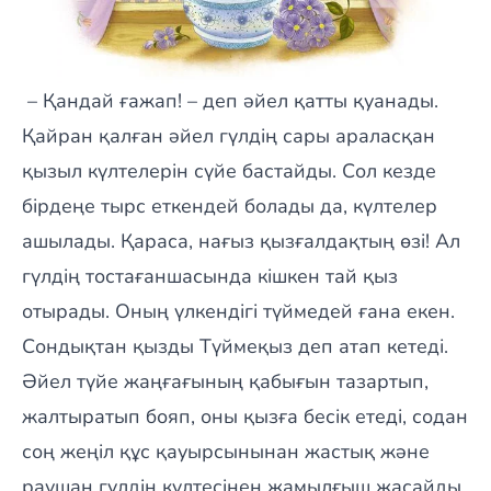
– Қандай ғажап! – деп әйел қатты қуанады.
Қайран қалған әйел гүлдің сары араласқан
қызыл күлтелерін сүйе бастайды. Сол кезде
бірдеңе тырс еткендей болады да, күлтелер
ашылады. Қараса, нағыз қызғалдақтың өзі! Ал
гүлдің тостағаншасында кішкен тай қыз
отырады. Оның үлкендігі түймедей ғана екен.
Сондықтан қызды Түймеқыз деп атап кетеді.
Әйел түйе жаңғағының қабығын тазартып,
жалтыратып бояп, оны қызға бесік етеді, содан
соң жеңіл құс қауырсынынан жастық және
раушан гүлдің күлтесінен жамылғыш жасайды.