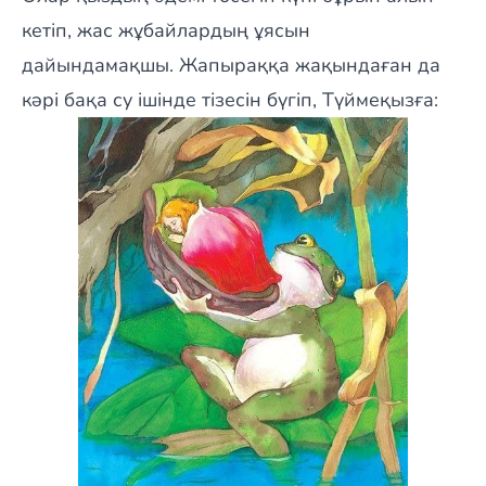
кетіп, жас жұбайлардың ұясын
дайындамақшы. Жапыраққа жақындаған да
кәрі бақа су ішінде тізесін бүгіп, Түймеқызға: