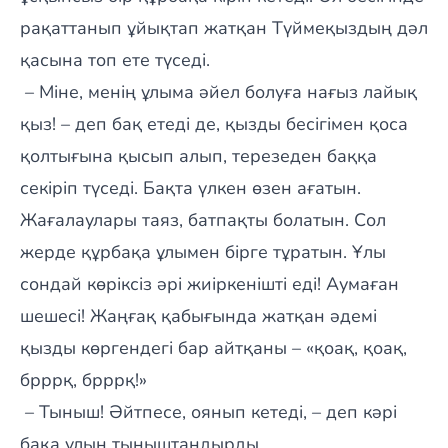
рақаттанып ұйықтап жатқан Түймеқыздың дәл
қасына топ ете түседі.
– Міне, менің ұлыма әйел болуға нағыз лайық
қыз! – деп бақ етеді де, қызды бесігімен қоса
қолтығына қысып алып, терезеден баққа
секіріп түседі. Бақта үлкен өзен ағатын.
Жағалаулары таяз, батпақты болатын. Сол
жерде құрбақа ұлымен бірге тұратын. Ұлы
сондай көріксіз әрі жиіркенішті еді! Аумаған
шешесі! Жаңғақ қабығында жатқан әдемі
қызды көргендегі бар айтқаны – «қоақ, қоақ,
брррқ, брррқ!»
– Тыныш! Әйтпесе, оянып кетеді, – деп кәрі
бақа ұлын тыныштандырды.