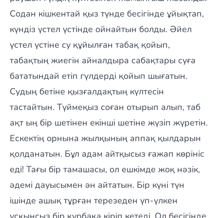
Содан кішкентай қыз түнде бесігінде ұйықтап,
күндіз үстел үстінде ойнайтын болды. Әйел
үстел үстіне су құйылған табақ қойып,
табақтың жиегін айналдыра сабақтары суға
бататындай етіп гүлдерді қойып шығатын.
Судың бетіне қызғалдақтың күлтесін
тастайтын. Түймеқыз соған отырып алып, таб
ақт ың бір шетінен екінші шетіне жүзіп жүретін.
Ескектің орнына жылқының аппақ қылдарын
қолданатын. Бұл адам айтқысыз ғажап көрініс
еді! Тағы бір тамашасы, ол ешкімде жоқ нәзік,
әдемі дауысымен ән айтатын. Бір күні түн
ішінде ашық тұрған терезеден үп-үлкен
ұсқынсыз бір құрбақа кіріп кетеді. Ол бесігінде