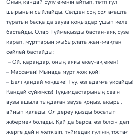
Оның қандай сұлу екенін айтып, тәтті гүл
шырынын сыйлайды. Сәлден соң сол ағашта
тұратын басқа да зауза қоңыздар ұшып келе
бастайды. Олар Түймеқызды бастан-аяқ сүзе
қарап, мұрттарын жыбырлата жан-жақтан
сөйлей бастайды:
– Ой, қараңдар, оның аяғы екеу-ақ екен!
– Мәссаған! Мынада мұрт жоқ қой!
– Белі қандай жіңішке! Түу, өзі адамға ұқсайды!
Қандай сүйкімсіз! Тұқымдастарының сөзін
аузы ашыла тыңдаған зауза қоңыз, ақыры,
айнып қалады. Ол дереу қызды босатып
жібермек болады. Қай да барса, өзі білсін деп,
жерге дейін жеткізіп, түймедақ гүлінің тостағ