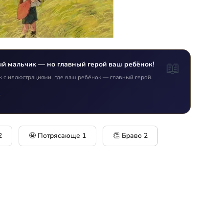
📖
ый мальчик — но главный герой ваш ребёнок!
к с иллюстрациями, где ваш ребёнок — главный герой.
т
2
🤩 Потрясающе
1
👏 Браво
2