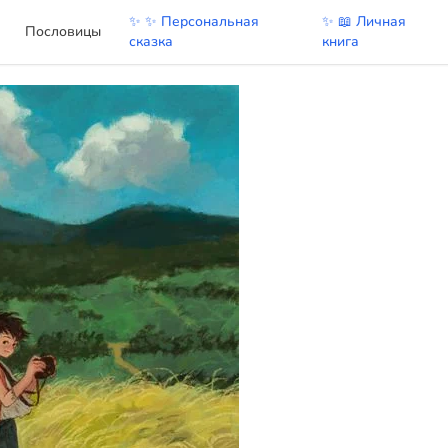
✨ ✨ Персональная
✨ 📖 Личная
Пословицы
сказка
книга