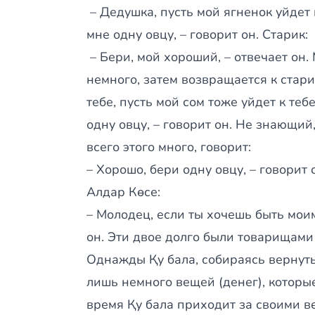
– Дедушка, пусть мой ягненок уйдет к
мне одну овцу, – говорит он. Старик:
– Бери, мой хороший, – отвечает он.
немного, затем возвращается к стари
тебе, пусть мой сом тоже уйдет к тебе
одну овцу, – говорит он. Не знающий
всего этого много, говорит:
– Хорошо, бери одну овцу, – говорит 
Алдар Көсе:
– Молодец, если ты хочешь быть мои
он. Эти двое долго были товарищами
Однажды Қу бала, собираясь вернутьс
лишь немного вещей (денег), которы
время Қу бала приходит за своими в