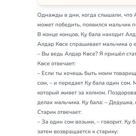
Однажды в дни, когда слышали, что 
может победить, появился мальчик п
В конце концов, Қу бала находит Алд
Алдар Көсе спрашивает мальчика о ег
– Вы ведь Алдар Көсе? Я пришёл ста
Көсе отвечает:
– Если ты хочешь быть моим товарищ
сом, – и передает Қу бала один сом. 
который живет за холмом. Поздорова
делах мальчика. Қу бала: – Дедушка, 
Старик отвечает:
– За один сом возьми, – говорит. Қу 
затем возвращается к старику: