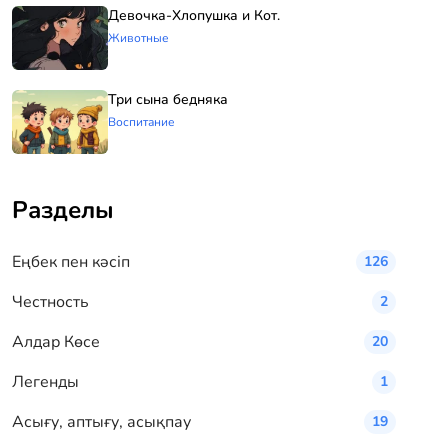
Девочка-Хлопушка и Кот.
Животные
Три сына бедняка
Воспитание
Разделы
Eңбек пен кәсіп
126
Честность
2
Алдар Көсе
20
Легенды
1
Асығу, аптығу, асықпау
19