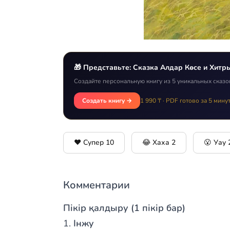
🎁 Представьте: Сказка Алдар Көсе и Хитр
Создайте персональную книгу из 5 уникальных сказо
Создать книгу →
1 990 ₸ · PDF готово за 5 мину
❤️ Супер
10
😂 Хаха
2
😮 Уау
Комментарии
Пікір қалдыру (1 пікір бар)
Інжу