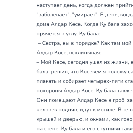
наступает день, когда должен прийти
"заболевает", "умирает". В день, ког
дома Алдар Көсе. Когда Қу бала захо
прячется в углу. Қу бала:
– Сестра, вы в порядке? Как там мой
Алдар Көсе, всхлипывая:
– Мой Көсе, сегодня ушел из жизни, е
бала, решив, что Көсекем я положу с
плакать и собирает четырех-пяти ста
похороны Алдар Көсе. Қу бала также
Они помещают Алдар Көсе в гроб, за
человек подняв, идут к могиле. В те 
крышей и дверью, и окнами, как гово
на стене. Қу бала и его спутники так