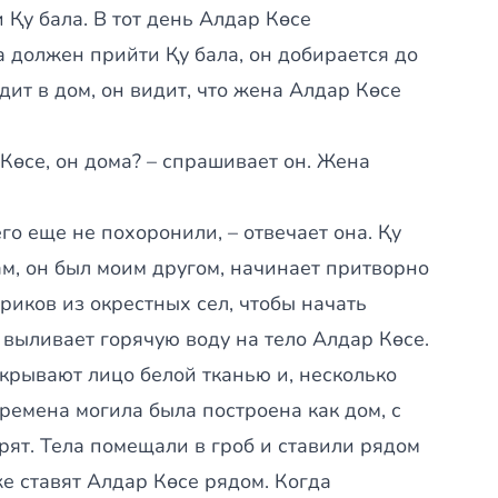
 Қу бала. В тот день Алдар Көсе
да должен прийти Қу бала, он добирается до
дит в дом, он видит, что жена Алдар Көсе
 Көсе, он дома? – спрашивает он. Жена
го еще не похоронили, – отвечает она. Қу
ам, он был моим другом, начинает притворно
риков из окрестных сел, чтобы начать
 выливает горячую воду на тело Алдар Көсе.
крывают лицо белой тканью и, несколько
времена могила была построена как дом, с
рят. Тела помещали в гроб и ставили рядом
же ставят Алдар Көсе рядом. Когда