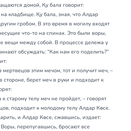
ащаются домой, Қу бала говорит:
 на кладбище. Қу бала, зная, что Алдар
ругим гробом. В это время в могилу входят
есущие что-то на спинах. Это были воры,
е вещи между собой. В процессе дележа у
чинают обсуждать: “Как нам его поделить?”
ит:
з мертвецов этим мечом, тот и получит меч, –
в стороне, берет меч в руки и подходит к
орят:
 к старому телу меч не пройдет, – говорят
цов, подходит к молодому телу Алдар Көсе.
арить, и Алдар Көсе, сжавшись, издает:
ть. Воры, перепугавшись, бросают все