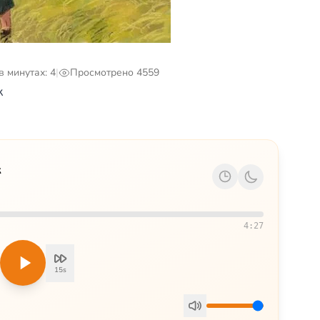
в минутах: 4
|
Просмотрено 4559
к
к
4:27
15s