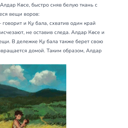
Алдар Көсе, быстро сняв белую ткань с
еся вещи воров:
– говорит и Қу бала, схватив один край
счезают, не оставив следа. Алдар Көсе и
ещи. В дележке Қу бала также берет свою
звращается домой. Таким образом, Алдар