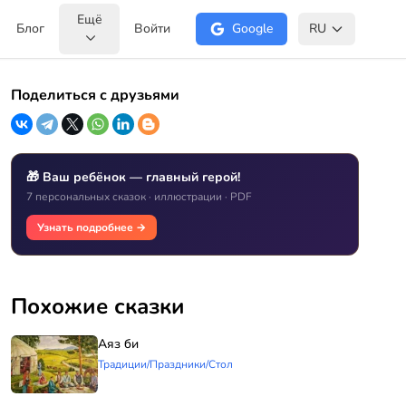
Ещё
Блог
Войти
Google
RU
Поделиться с друзьями
🎁 Ваш ребёнок — главный герой!
7 персональных сказок · иллюстрации · PDF
Узнать подробнее →
Похожие сказки
Аяз би
Традиции/Праздники/Стол