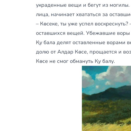
украденные вещи и бегут из могилы. 
лица, начинает хвататься за оставши
– Көсеке, ты уже успел воскреснуть? 
оставшихся вещей. Убежавшие воры и
Қу бала делят оставленные ворами в
долю от Алдар Көсе, прощается и во
Көсе не смог обмануть Қу балу.