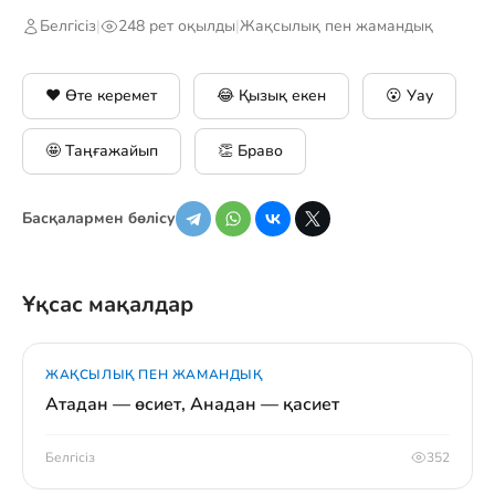
Белгісіз
|
248 рет оқылды
|
Жақсылық пен жамандық
❤️ Өте керемет
😂 Қызық екен
😮 Уау
🤩 Таңғажайып
👏 Браво
Басқалармен бөлісу
Ұқсас мақалдар
ЖАҚСЫЛЫҚ ПЕН ЖАМАНДЫҚ
Атадан — өсиет, Анадан — қасиет
Белгісіз
352