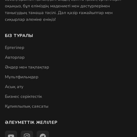
оқыңыз, бұл еліміздің мәдениеті мен дәстүрлерімен
танысудың тамаша тәсілі. Дәл қазір ғажайыптар мен
сиқырлар әлеміне еніңіз!
БІЗ ТУРАЛЫ
Ертегілер
Авторлар
Әндер мен тақпақтар
Мультфильмдер
Асық ату
Бизнес серіктестік
Құпиялылық саясаты
ӘЛЕУМЕТТІК ЖЕЛІЛЕР