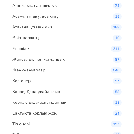
Аңшылық, саятшылық
24
Асығу, аптығу, асықпау
18
Ата-ана, ұл мен қыз
188
Әзіл-қалжың
10
Егіншілік
211
Жақсылық пен жамандық
87
Жан-жануарлар
540
Қол өнері
97
Қонақ, Қонақжайлылық
58
Қорқақтық, жасқаншақтық
15
Сақтықта қорлық жоқ
24
Тіл өнері
197