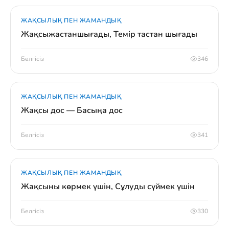
ЖАҚСЫЛЫҚ ПЕН ЖАМАНДЫҚ
Жақсыжастаншығады, Темір тастан шығады
Белгісіз
346
ЖАҚСЫЛЫҚ ПЕН ЖАМАНДЫҚ
Жақсы дос — Басыңа дос
Белгісіз
341
ЖАҚСЫЛЫҚ ПЕН ЖАМАНДЫҚ
Жақсыны көрмек үшін, Сұлуды сүймек үшін
Белгісіз
330