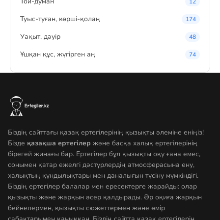
Той-думан
12
Туыс-туған, көрші-қолаң
174
Уақыт, дәуір
48
Ұшқан құс, жүгірген аң
74
Біздің сайттағы қазақ ертегілерінің қызықты әлеміне еніңіз!
Бізде
қазақша ертегілер
және басқа халық ертегілерінің
бірегей жинағы бар. Ертегілер бұл қызықты оқу ғана емес,
сонымен қатар ежелгі дәстүрлердің атмосферасына ену,
халықтың құндылықтары мен даналығын түсіну мүмкіндігі.
Біздің ертегілер балалар мен ересектерге жарайды: олар
қызықты және жарқын әсер қалдырады. Әр оқиға жарқын
бейнелермен, қызықты сюжеттермен және өмір
сабақтарымен қаныққан. Біздің сайтта қазақ ертегілерін