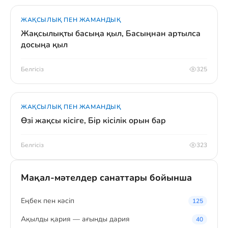
ЖАҚСЫЛЫҚ ПЕН ЖАМАНДЫҚ
Жақсылықты басыңа қыл, Басыңнан артылса
досыңа қыл
Белгісіз
325
ЖАҚСЫЛЫҚ ПЕН ЖАМАНДЫҚ
Өзі жақсы кісіге, Бір кісілік орын бар
Белгісіз
323
Мақал-мәтелдер санаттары бойынша
Eңбек пен кәсіп
125
Ақылды қария — ағынды дария
40