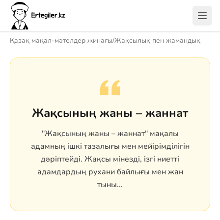
Қазақ мақал-мәтелдер жинағы
/
Жақсылық пен жамандық
Жақсының жаны – жаннат
"Жақсының жаны – жаннат" мақалы
адамның ішкі тазалығы мен мейірімділігін
дәріптейді. Жақсы мінезді, ізгі ниетті
адамдардың рухани байлығы мен жан
тыны...