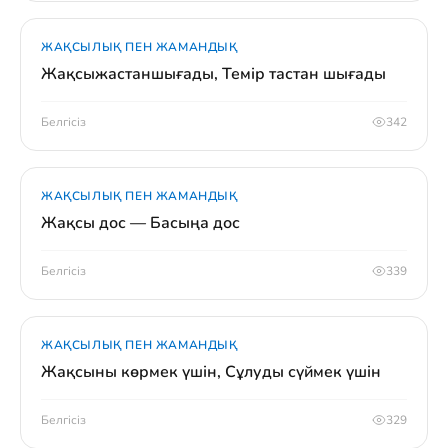
ЖАҚСЫЛЫҚ ПЕН ЖАМАНДЫҚ
Жақсыжастаншығады, Темір тастан шығады
Белгісіз
342
ЖАҚСЫЛЫҚ ПЕН ЖАМАНДЫҚ
Жақсы дос — Басыңа дос
Белгісіз
339
ЖАҚСЫЛЫҚ ПЕН ЖАМАНДЫҚ
Жақсыны көрмек үшін, Сұлуды сүймек үшін
Белгісіз
329