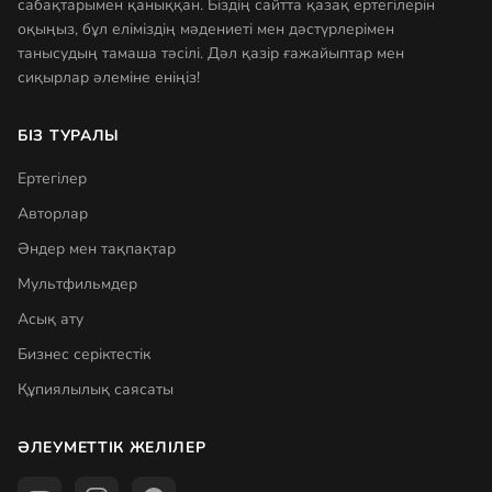
сабақтарымен қаныққан. Біздің сайтта қазақ ертегілерін
оқыңыз, бұл еліміздің мәдениеті мен дәстүрлерімен
танысудың тамаша тәсілі. Дәл қазір ғажайыптар мен
сиқырлар әлеміне еніңіз!
БІЗ ТУРАЛЫ
Ертегілер
Авторлар
Әндер мен тақпақтар
Мультфильмдер
Асық ату
Бизнес серіктестік
Құпиялылық саясаты
ӘЛЕУМЕТТІК ЖЕЛІЛЕР