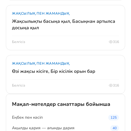
ЖАҚСЫЛЫҚ ПЕН ЖАМАНДЫҚ
Жақсылықты басыңа қыл, Басыңнан артылса
досыңа қыл
Белгісіз
316
ЖАҚСЫЛЫҚ ПЕН ЖАМАНДЫҚ
Өзі жақсы кісіге, Бір кісілік орын бар
Белгісіз
316
Мақал-мәтелдер санаттары бойынша
Eңбек пен кәсіп
125
Ақылды қария — ағынды дария
40