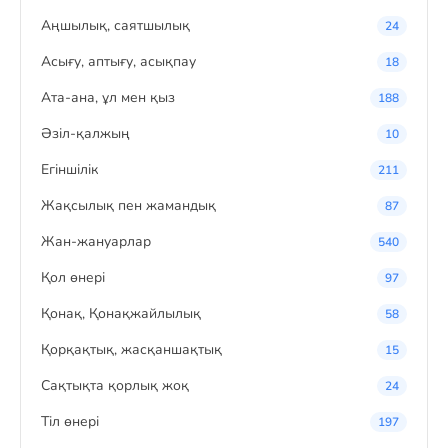
Аңшылық, саятшылық
24
Асығу, аптығу, асықпау
18
Ата-ана, ұл мен қыз
188
Әзіл-қалжың
10
Егіншілік
211
Жақсылық пен жамандық
87
Жан-жануарлар
540
Қол өнері
97
Қонақ, Қонақжайлылық
58
Қорқақтық, жасқаншақтық
15
Сақтықта қорлық жоқ
24
Тіл өнері
197