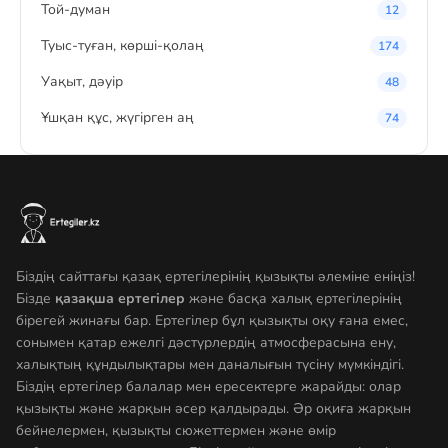
Той-думан
12
Туыс-туған, көрші-қолаң
174
Уақыт, дәуір
48
Ұшқан құс, жүгірген аң
74
Біздің сайттағы қазақ ертегілерінің қызықты әлеміне еніңіз!
Бізде
қазақша ертегілер
және басқа халық ертегілерінің
бірегей жинағы бар. Ертегілер бұл қызықты оқу ғана емес,
сонымен қатар ежелгі дәстүрлердің атмосферасына ену,
халықтың құндылықтары мен даналығын түсіну мүмкіндігі.
Біздің ертегілер балалар мен ересектерге жарайды: олар
қызықты және жарқын әсер қалдырады. Әр оқиға жарқын
бейнелермен, қызықты сюжеттермен және өмір