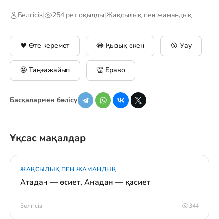
Белгісіз
|
254 рет оқылды
|
Жақсылық пен жамандық
❤️ Өте керемет
😂 Қызық екен
😮 Уау
🤩 Таңғажайып
👏 Браво
Басқалармен бөлісу
Ұқсас мақалдар
ЖАҚСЫЛЫҚ ПЕН ЖАМАНДЫҚ
Атадан — өсиет, Анадан — қасиет
Белгісіз
344