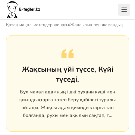
Қазақ мақал-мәтелдер жинағы
/
Жақсылық пен жамандық
Жақсының үйі түссе, Күйі
түседі,
Бұл мақал адамның ішкі рухани күші мен
қиындықтарға төтеп беру қабілеті туралы
айтады. Жақсы адам қиындықтарға тап
болғанда, рухы мен ақылын сақтап, т...