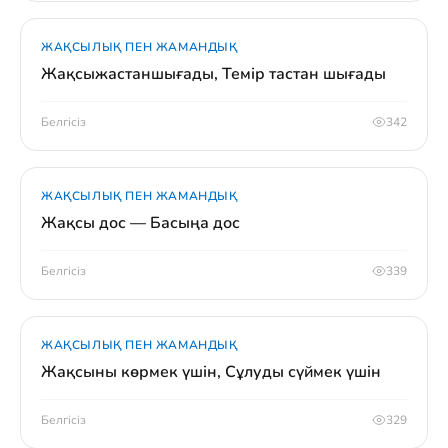
ЖАҚСЫЛЫҚ ПЕН ЖАМАНДЫҚ
Жақсыжастаншығады, Темір тастан шығады
Белгісіз
342
ЖАҚСЫЛЫҚ ПЕН ЖАМАНДЫҚ
Жақсы дос — Басыңа дос
Белгісіз
339
ЖАҚСЫЛЫҚ ПЕН ЖАМАНДЫҚ
Жақсыны көрмек үшін, Сұлуды сүймек үшін
Белгісіз
329