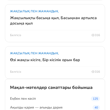
ЖАҚСЫЛЫҚ ПЕН ЖАМАНДЫҚ
Жақсылықты басыңа қыл, Басыңнан артылса
досыңа қыл
Белгісіз
316
ЖАҚСЫЛЫҚ ПЕН ЖАМАНДЫҚ
Өзі жақсы кісіге, Бір кісілік орын бар
Белгісіз
316
Мақал-мәтелдер санаттары бойынша
Eңбек пен кәсіп
125
Ақылды қария — ағынды дария
40