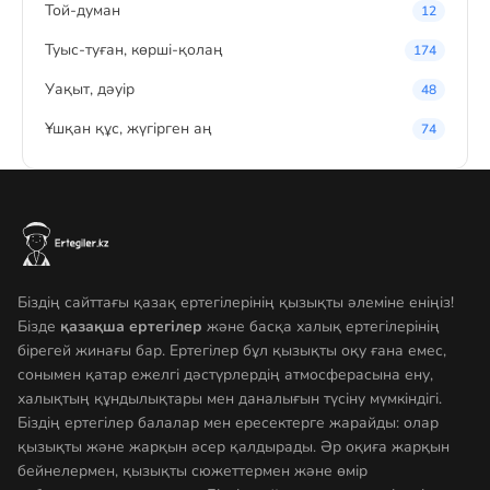
Той-думан
12
Туыс-туған, көрші-қолаң
174
Уақыт, дәуір
48
Ұшқан құс, жүгірген аң
74
Біздің сайттағы қазақ ертегілерінің қызықты әлеміне еніңіз!
Бізде
қазақша ертегілер
және басқа халық ертегілерінің
бірегей жинағы бар. Ертегілер бұл қызықты оқу ғана емес,
сонымен қатар ежелгі дәстүрлердің атмосферасына ену,
халықтың құндылықтары мен даналығын түсіну мүмкіндігі.
Біздің ертегілер балалар мен ересектерге жарайды: олар
қызықты және жарқын әсер қалдырады. Әр оқиға жарқын
бейнелермен, қызықты сюжеттермен және өмір