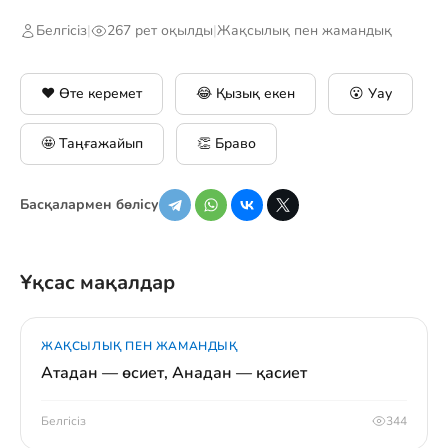
Белгісіз
|
267 рет оқылды
|
Жақсылық пен жамандық
❤️ Өте керемет
😂 Қызық екен
😮 Уау
🤩 Таңғажайып
👏 Браво
Басқалармен бөлісу
Ұқсас мақалдар
ЖАҚСЫЛЫҚ ПЕН ЖАМАНДЫҚ
Атадан — өсиет, Анадан — қасиет
Белгісіз
344