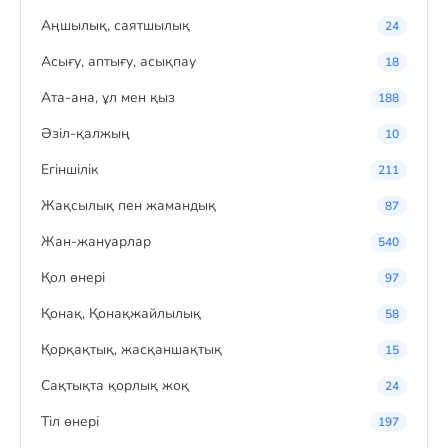
Аңшылық, саятшылық
24
Асығу, аптығу, асықпау
18
Ата-ана, ұл мен қыз
188
Әзіл-қалжың
10
Егіншілік
211
Жақсылық пен жамандық
87
Жан-жануарлар
540
Қол өнері
97
Қонақ, Қонақжайлылық
58
Қорқақтық, жасқаншақтық
15
Сақтықта қорлық жоқ
24
Тіл өнері
197