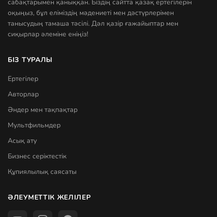
сабақтарымен қаныққан. Біздің сайтта қазақ ертегілерін
оқыңыз, бұл еліміздің мәдениеті мен дәстүрлерімен
танысудың тамаша тәсілі. Дәл қазір ғажайыптар мен
сиқырлар әлеміне еніңіз!
БІЗ ТУРАЛЫ
Ертегілер
Авторлар
Әндер мен тақпақтар
Мультфильмдер
Асық ату
Бизнес серіктестік
Құпиялылық саясаты
ӘЛЕУМЕТТІК ЖЕЛІЛЕР