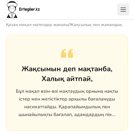
Қазақ мақал-мәтелдер жинағы
/
Жақсылық пен жамандық
Жақсымын деп мақтанба,
Халық айтпай,
Бұл мақал өзін-өзі мақтаудың орнына нақты
істер мен жетістіктер арқылы бағалануды
насихаттайды. Қарапайымдылық пен
шынайылықты бағалап, адамдардың пік...