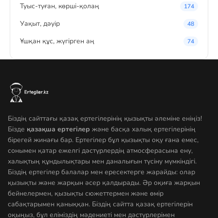
Туыс-туған, көрші-қолаң
174
Уақыт, дәуір
48
Ұшқан құс, жүгірген аң
74
Біздің сайттағы қазақ ертегілерінің қызықты әлеміне еніңіз!
Бізде
қазақша ертегілер
және басқа халық ертегілерінің
бірегей жинағы бар. Ертегілер бұл қызықты оқу ғана емес,
сонымен қатар ежелгі дәстүрлердің атмосферасына ену,
халықтың құндылықтары мен даналығын түсіну мүмкіндігі.
Біздің ертегілер балалар мен ересектерге жарайды: олар
қызықты және жарқын әсер қалдырады. Әр оқиға жарқын
бейнелермен, қызықты сюжеттермен және өмір
сабақтарымен қаныққан. Біздің сайтта қазақ ертегілерін
оқыңыз, бұл еліміздің мәдениеті мен дәстүрлерімен