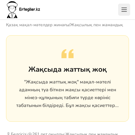
Қазақ мақал-мәтелдер жинағы
/
Жақсылық пен жамандық
Жақсыда жаттық жоқ
"Жақсыда жаттық жоқ" мақал-мәтелі
адамның туа біткен жақсы қасиеттері мен
мінез-құлқының табиғи түрде көрініс
табатынын білдіреді. Бұл жақсы қасиеттер...
Белгісіз
|
261 рет оқылды
|
Жақсылық пен жамандық