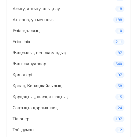
Асығу, аптығу, асықпау
18
Ата-ана, ұл мен қыз
188
Әзіл-қалжың
10
Егіншілік
211
Жақсылық пен жамандық
87
Жан-жануарлар
540
Қол өнері
97
Қонақ, Қонақжайлылық
58
Қорқақтық, жасқаншақтық
15
Сақтықта қорлық жоқ
24
Тіл өнері
197
Той-думан
12