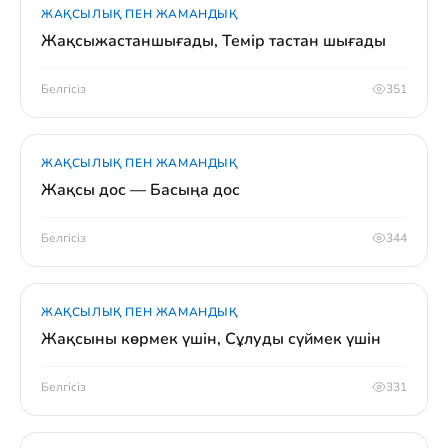
ЖАҚСЫЛЫҚ ПЕН ЖАМАНДЫҚ
Жақсыжастаншығады, Темір тастан шығады
Белгісіз
351
ЖАҚСЫЛЫҚ ПЕН ЖАМАНДЫҚ
Жақсы дос — Басыңа дос
Белгісіз
344
ЖАҚСЫЛЫҚ ПЕН ЖАМАНДЫҚ
Жақсыны көрмек үшін, Сұлуды сүймек үшін
Белгісіз
331