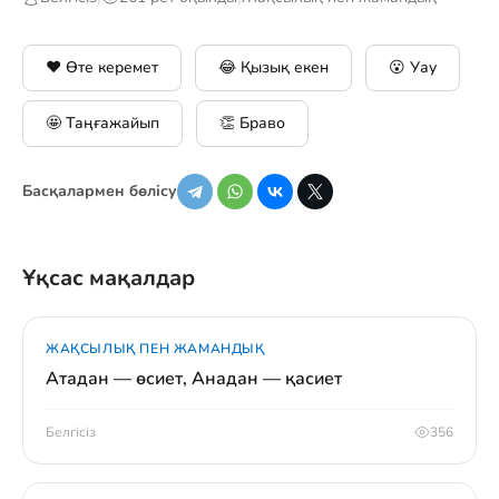
❤️ Өте керемет
😂 Қызық екен
😮 Уау
🤩 Таңғажайып
👏 Браво
Басқалармен бөлісу
Ұқсас мақалдар
ЖАҚСЫЛЫҚ ПЕН ЖАМАНДЫҚ
Атадан — өсиет, Анадан — қасиет
Белгісіз
356