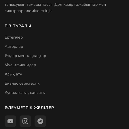
танысудың тамаша тәсілі. Дәл қазір ғажайыптар мен
сиқырлар әлеміне еніңіз!
БІЗ ТУРАЛЫ
Ертегілер
Авторлар
Әндер мен тақпақтар
Мультфильмдер
Асық ату
Бизнес серіктестік
Құпиялылық саясаты
ӘЛЕУМЕТТІК ЖЕЛІЛЕР