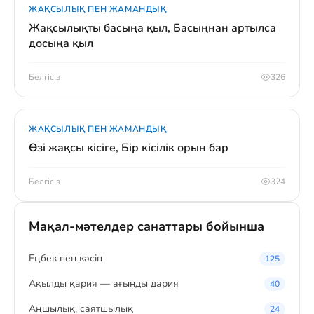
ЖАҚСЫЛЫҚ ПЕН ЖАМАНДЫҚ
Жақсылықты басыңа қыл, Басыңнан артылса
досыңа қыл
Белгісіз
326
ЖАҚСЫЛЫҚ ПЕН ЖАМАНДЫҚ
Өзі жақсы кісіге, Бір кісілік орын бар
Белгісіз
324
Мақал-мәтелдер санаттары бойынша
Eңбек пен кәсіп
125
Ақылды қария — ағынды дария
40
Аңшылық, саятшылық
24