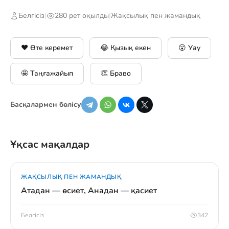
Белгісіз
|
280 рет оқылды
|
Жақсылық пен жамандық
❤️ Өте керемет
😂 Қызық екен
😮 Уау
🤩 Таңғажайып
👏 Браво
Басқалармен бөлісу
Ұқсас мақалдар
ЖАҚСЫЛЫҚ ПЕН ЖАМАНДЫҚ
Атадан — өсиет, Анадан — қасиет
Белгісіз
342