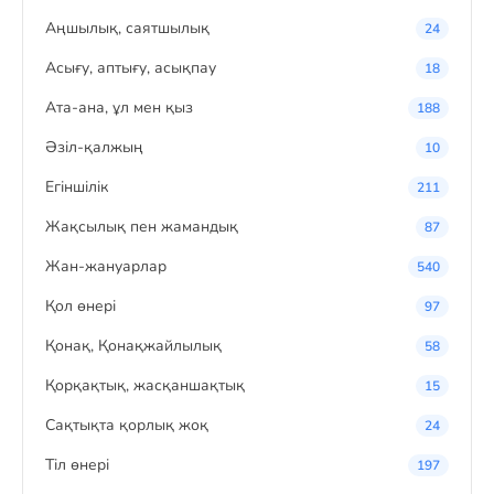
Аңшылық, саятшылық
24
Асығу, аптығу, асықпау
18
Ата-ана, ұл мен қыз
188
Әзіл-қалжың
10
Егіншілік
211
Жақсылық пен жамандық
87
Жан-жануарлар
540
Қол өнері
97
Қонақ, Қонақжайлылық
58
Қорқақтық, жасқаншақтық
15
Сақтықта қорлық жоқ
24
Тіл өнері
197