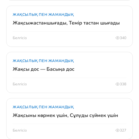
ЖАҚСЫЛЫҚ ПЕН ЖАМАНДЫҚ
Жақсыжастаншығады, Темір тастан шығады
Белгісіз
340
ЖАҚСЫЛЫҚ ПЕН ЖАМАНДЫҚ
Жақсы дос — Басыңа дос
Белгісіз
338
ЖАҚСЫЛЫҚ ПЕН ЖАМАНДЫҚ
Жақсыны көрмек үшін, Сұлуды сүймек үшін
Белгісіз
327