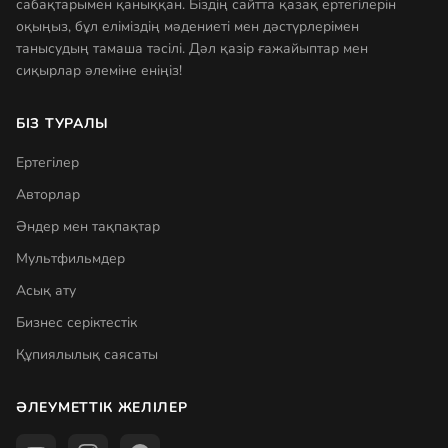
сабақтарымен қаныққан. Біздің сайтта қазақ ертегілерін
оқыңыз, бұл еліміздің мәдениеті мен дәстүрлерімен
танысудың тамаша тәсілі. Дәл қазір ғажайыптар мен
сиқырлар әлеміне еніңіз!
БІЗ ТУРАЛЫ
Ертегілер
Авторлар
Әндер мен тақпақтар
Мультфильмдер
Асық ату
Бизнес серіктестік
Құпиялылық саясаты
ӘЛЕУМЕТТІК ЖЕЛІЛЕР