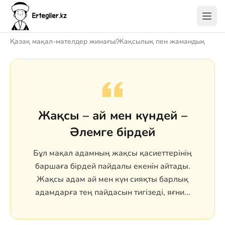
Қазақ мақал-мәтелдер жинағы
/
Жақсылық пен жамандық
Жақсы – ай мен күндей –
Әлемге бірдей
Бұл мақал адамның жақсы қасиеттерінің
баршаға бірдей пайдалы екенін айтады.
Жақсы адам ай мен күн сияқты барлық
адамдарға тең пайдасын тигізеді, яғни...