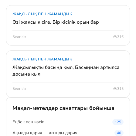
ЖАҚСЫЛЫҚ ПЕН ЖАМАНДЫҚ
Өзі жақсы кісіге, Бір кісілік орын бар
Белгісіз
316
ЖАҚСЫЛЫҚ ПЕН ЖАМАНДЫҚ
Жақсылықты басыңа қыл, Басыңнан артылса
досыңа қыл
Белгісіз
315
Мақал-мәтелдер санаттары бойынша
Eңбек пен кәсіп
125
Ақылды қария — ағынды дария
40