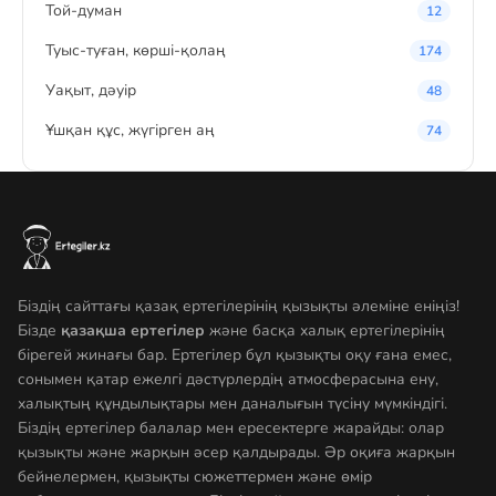
Той-думан
12
Туыс-туған, көрші-қолаң
174
Уақыт, дәуір
48
Ұшқан құс, жүгірген аң
74
Біздің сайттағы қазақ ертегілерінің қызықты әлеміне еніңіз!
Бізде
қазақша ертегілер
және басқа халық ертегілерінің
бірегей жинағы бар. Ертегілер бұл қызықты оқу ғана емес,
сонымен қатар ежелгі дәстүрлердің атмосферасына ену,
халықтың құндылықтары мен даналығын түсіну мүмкіндігі.
Біздің ертегілер балалар мен ересектерге жарайды: олар
қызықты және жарқын әсер қалдырады. Әр оқиға жарқын
бейнелермен, қызықты сюжеттермен және өмір