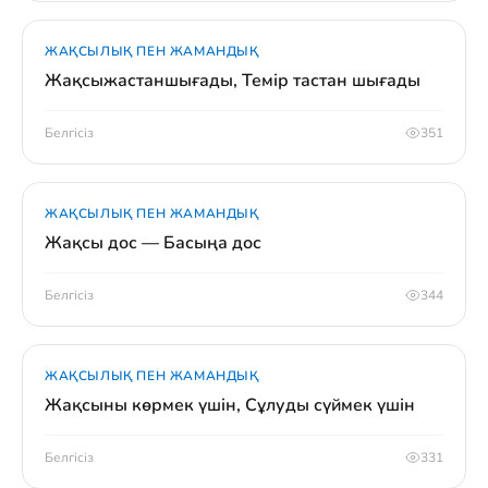
ЖАҚСЫЛЫҚ ПЕН ЖАМАНДЫҚ
Жақсыжастаншығады, Темір тастан шығады
Белгісіз
351
ЖАҚСЫЛЫҚ ПЕН ЖАМАНДЫҚ
Жақсы дос — Басыңа дос
Белгісіз
344
ЖАҚСЫЛЫҚ ПЕН ЖАМАНДЫҚ
Жақсыны көрмек үшін, Сұлуды сүймек үшін
Белгісіз
331