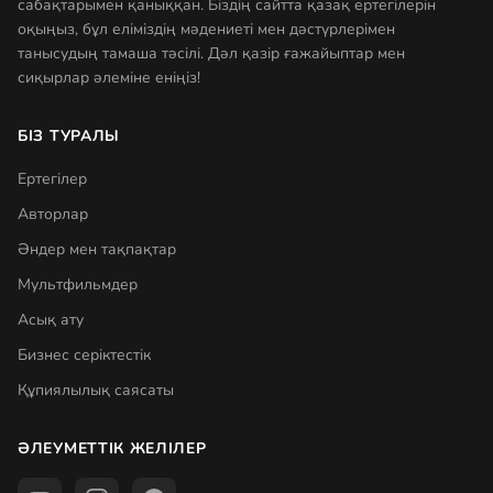
сабақтарымен қаныққан. Біздің сайтта қазақ ертегілерін
оқыңыз, бұл еліміздің мәдениеті мен дәстүрлерімен
танысудың тамаша тәсілі. Дәл қазір ғажайыптар мен
сиқырлар әлеміне еніңіз!
БІЗ ТУРАЛЫ
Ертегілер
Авторлар
Әндер мен тақпақтар
Мультфильмдер
Асық ату
Бизнес серіктестік
Құпиялылық саясаты
ӘЛЕУМЕТТІК ЖЕЛІЛЕР