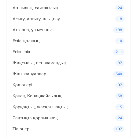
Аңшылық, саятшылық
24
Асығу, аптығу, асықпау
18
Ата-ана, ұл мен қыз
188
Әзіл-қалжың
10
Егіншілік
211
Жақсылық пен жамандық
87
Жан-жануарлар
540
Қол өнері
97
Қонақ, Қонақжайлылық
58
Қорқақтық, жасқаншақтық
15
Сақтықта қорлық жоқ
24
Тіл өнері
197