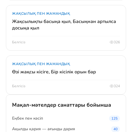
ЖАҚСЫЛЫҚ ПЕН ЖАМАНДЫҚ
Жақсылықты басыңа қыл, Басыңнан артылса
досыңа қыл
Белгісіз
326
ЖАҚСЫЛЫҚ ПЕН ЖАМАНДЫҚ
Өзі жақсы кісіге, Бір кісілік орын бар
Белгісіз
324
Мақал-мәтелдер санаттары бойынша
Eңбек пен кәсіп
125
Ақылды қария — ағынды дария
40