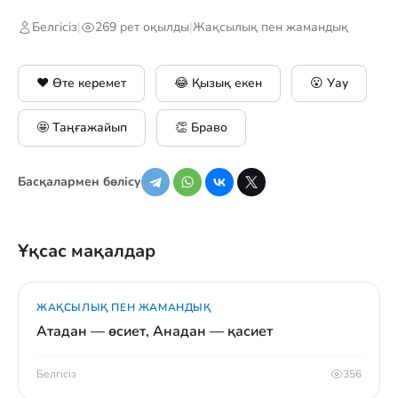
Белгісіз
|
269 рет оқылды
|
Жақсылық пен жамандық
❤️ Өте керемет
😂 Қызық екен
😮 Уау
🤩 Таңғажайып
👏 Браво
Басқалармен бөлісу
Ұқсас мақалдар
ЖАҚСЫЛЫҚ ПЕН ЖАМАНДЫҚ
Атадан — өсиет, Анадан — қасиет
Белгісіз
356