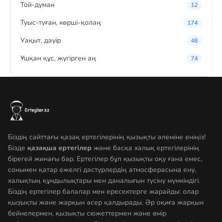
Той-думан
12
Туыс-туған, көрші-қолаң
174
Уақыт, дәуір
48
Ұшқан құс, жүгірген аң
74
Біздің сайттағы қазақ ертегілерінің қызықты әлеміне еніңіз!
Бізде
қазақша ертегілер
және басқа халық ертегілерінің
бірегей жинағы бар. Ертегілер бұл қызықты оқу ғана емес,
сонымен қатар ежелгі дәстүрлердің атмосферасына ену,
халықтың құндылықтары мен даналығын түсіну мүмкіндігі.
Біздің ертегілер балалар мен ересектерге жарайды: олар
қызықты және жарқын әсер қалдырады. Әр оқиға жарқын
бейнелермен, қызықты сюжеттермен және өмір