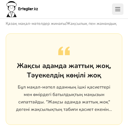
Қазақ мақал-мәтелдер жинағы
/
Жақсылық пен жамандық
Жақсы адамда жаттық жоқ,
Тәуекелдің көңілі жоқ
Бұл мақал-мәтел адамның ішкі қасиеттері
мен өмірдегі батылдықтың маңызын
сипаттайды. "Жақсы адамда жаттық жоқ"
дегені жақсылықтың табиғи қасиет екенін...