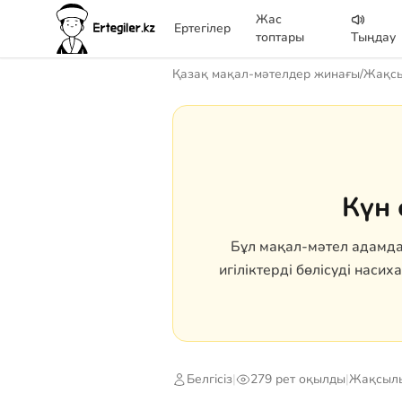
Жас
Ертегілер
топтары
Тыңдау
Қазақ мақал-мәтелдер жинағы
/
Жақсы
Күн 
Бұл мақал-мәтел адамда
игіліктерді бөлісуді наси
Белгісіз
|
279 рет оқылды
|
Жақсылы