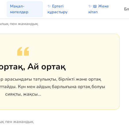
Мақал-
✨ Ертегі
✨ 📖 Жеке
Бл
мәтелдер
құрастыру
кітап
лық пен жамандық
ортақ, Ай ортақ
р арасындағы татулықты, бірлікті және ортақ
хаттайды. Күн мен айдың барлығына ортақ болуы
сияқты, жақсы...
қ пен жамандық