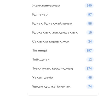
Жан-жануарлар
540
Қол өнері
97
Қонақ, Қонақжайлылық
58
Қорқақтық, жасқаншақтық
15
Сақтықта қорлық жоқ
24
Тіл өнері
197
Той-думан
12
Туыс-туған, көрші-қолаң
174
Уақыт, дәуір
48
Ұшқан құс, жүгірген аң
74