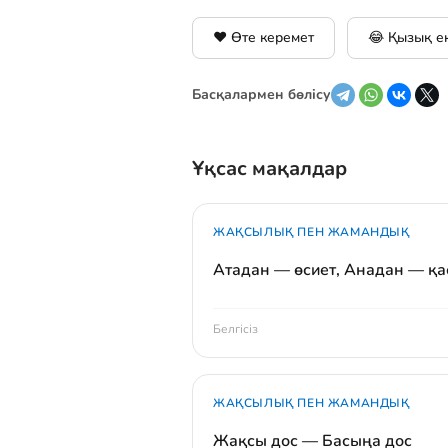
❤️ Өте керемет
😂 Қызық е
Басқалармен бөлісу
Ұқсас мақалдар
ЖАҚСЫЛЫҚ ПЕН ЖАМАНДЫҚ
Атадан — өсиет, Анадан — қа
Белгісіз
ЖАҚСЫЛЫҚ ПЕН ЖАМАНДЫҚ
Жақсы дос — Басыңа дос