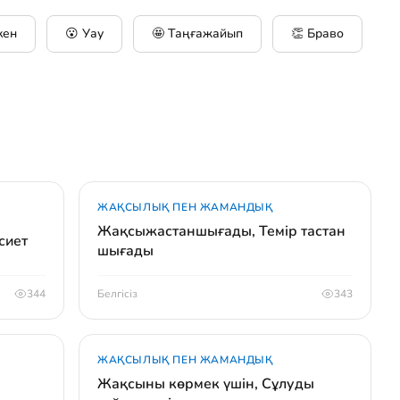
кен
😮 Уау
🤩 Таңғажайып
👏 Браво
ЖАҚСЫЛЫҚ ПЕН ЖАМАНДЫҚ
Жақсыжастаншығады, Темір тастан
сиет
шығады
344
Белгісіз
343
ЖАҚСЫЛЫҚ ПЕН ЖАМАНДЫҚ
Жақсыны көрмек үшін, Сұлуды