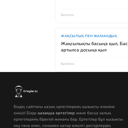
Белгісіз
ЖАҚСЫЛЫҚ ПЕН ЖАМАНДЫҚ
Жақсылықты басыңа қыл, Ба
артылса досыңа қыл
Белгісіз
Біздің сайттағы қазақ ертегілерінің қызықты әлеміне
еніңіз! Бізде
қазақша ертегілер
және басқа халық
ертегілерінің бірегей жинағы бар. Ертегілер бұл қызықты
оқу ғана емес, сонымен қатар ежелгі дәстүрлердің