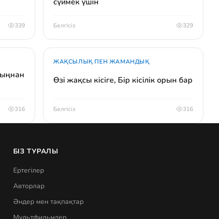
сүймек үшін
339
Белгісіз
329
ЖАҚСЫЛЫҚ ПЕН ЖАМАНДЫҚ
сыңнан
Өзі жақсы кісіге, Бір кісілік орын бар
316
Белгісіз
316
БІЗ ТУРАЛЫ
Ертегілер
Авторлар
Әндер мен тақпақтар
Мультфильмдер