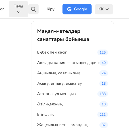
Тағы
ог
Кіру
Google
KK
Мақал-мәтелдер
санаттары бойынша
Eңбек пен кәсіп
125
Ақылды қария — ағынды дария
40
Аңшылық, саятшылық
24
Асығу, аптығу, асықпау
18
Ата-ана, ұл мен қыз
188
Әзіл-қалжың
10
Егіншілік
211
Жақсылық пен жамандық
87