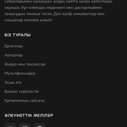
сабақтарымен қаныққан. Біздің сайтта қазақ ертегілерін
оқыңыз, бұл еліміздің мәдениеті мен дәстүрлерімен
танысудың тамаша тәсілі. Дәл қазір ғажайыптар мен
сиқырлар әлеміне еніңіз!
БІЗ ТУРАЛЫ
Ертегілер
Авторлар
Әндер мен тақпақтар
Мультфильмдер
Асық ату
Бизнес серіктестік
Құпиялылық саясаты
ӘЛЕУМЕТТІК ЖЕЛІЛЕР