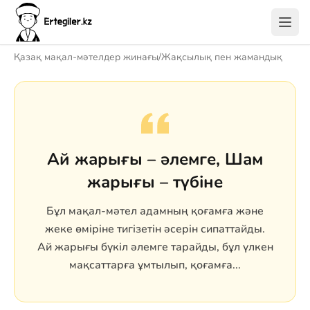
Қазақ мақал-мәтелдер жинағы
/
Жақсылық пен жамандық
Ай жарығы – әлемге, Шам
жарығы – түбіне
Бұл мақал-мәтел адамның қоғамға және
жеке өміріне тигізетін әсерін сипаттайды.
Ай жарығы бүкіл әлемге тарайды, бұл үлкен
мақсаттарға ұмтылып, қоғамға...