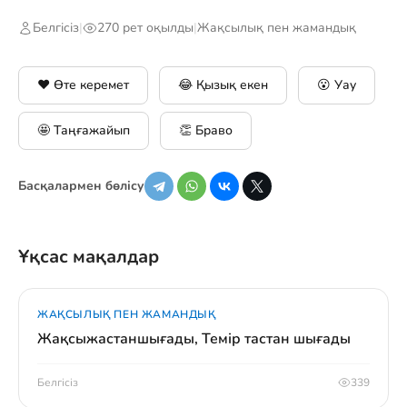
Белгісіз
|
270 рет оқылды
|
Жақсылық пен жамандық
❤️ Өте керемет
😂 Қызық екен
😮 Уау
🤩 Таңғажайып
👏 Браво
Басқалармен бөлісу
Ұқсас мақалдар
ЖАҚСЫЛЫҚ ПЕН ЖАМАНДЫҚ
Жақсыжастаншығады, Темір тастан шығады
Белгісіз
339