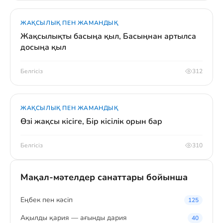
ЖАҚСЫЛЫҚ ПЕН ЖАМАНДЫҚ
Жақсылықты басыңа қыл, Басыңнан артылса
досыңа қыл
Белгісіз
312
ЖАҚСЫЛЫҚ ПЕН ЖАМАНДЫҚ
Өзі жақсы кісіге, Бір кісілік орын бар
Белгісіз
310
Мақал-мәтелдер санаттары бойынша
Eңбек пен кәсіп
125
Ақылды қария — ағынды дария
40