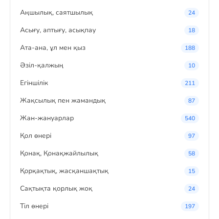
Аңшылық, саятшылық
24
Асығу, аптығу, асықпау
18
Ата-ана, ұл мен қыз
188
Әзіл-қалжың
10
Егіншілік
211
Жақсылық пен жамандық
87
Жан-жануарлар
540
Қол өнері
97
Қонақ, Қонақжайлылық
58
Қорқақтық, жасқаншақтық
15
Сақтықта қорлық жоқ
24
Тіл өнері
197