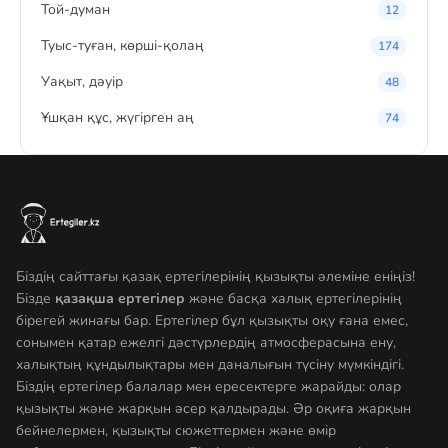
Той-думан
12
Туыс-туған, көрші-қолаң
174
Уақыт, дәуір
48
Ұшқан құс, жүгірген аң
74
Біздің сайттағы қазақ ертегілерінің қызықты әлеміне еніңіз!
Бізде
қазақша ертегілер
және басқа халық ертегілерінің
бірегей жинағы бар. Ертегілер бұл қызықты оқу ғана емес,
сонымен қатар ежелгі дәстүрлердің атмосферасына ену,
халықтың құндылықтары мен даналығын түсіну мүмкіндігі.
Біздің ертегілер балалар мен ересектерге жарайды: олар
қызықты және жарқын әсер қалдырады. Әр оқиға жарқын
бейнелермен, қызықты сюжеттермен және өмір