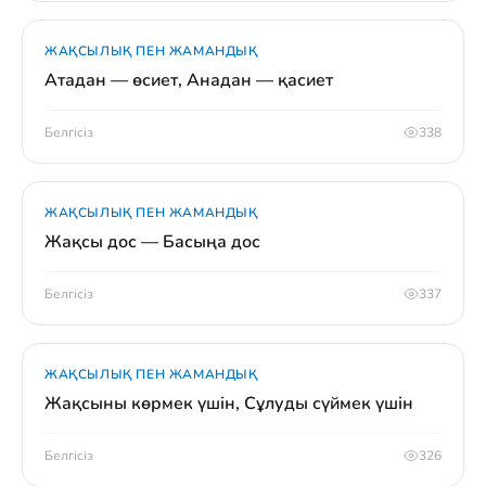
ЖАҚСЫЛЫҚ ПЕН ЖАМАНДЫҚ
Атадан — өсиет, Анадан — қасиет
Белгісіз
338
ЖАҚСЫЛЫҚ ПЕН ЖАМАНДЫҚ
Жақсы дос — Басыңа дос
Белгісіз
337
ЖАҚСЫЛЫҚ ПЕН ЖАМАНДЫҚ
Жақсыны көрмек үшін, Сұлуды сүймек үшін
Белгісіз
326