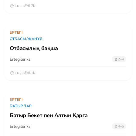
1 мин
6.7K
ЕРТЕГІ
ОТБАСЫ/ЖАНҰЯ
Отбасылық бақша
Ertegiler.kz
2–4
1 мин
8.1K
ЕРТЕГІ
БАТЫРЛАР
Батыр Бекет пен Алтын Қарға
Ertegiler.kz
4–6