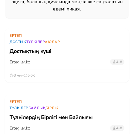
оқиға, баланың қиялында мәңгілікке сақталатын
әдемі хикая.
ЕРТЕГІ
ДОСТЫҚ
ТҮЛКІЛЕР
АЮЛАР
Достықтың күші
Ertegiler.kz
4–8
3 мин
5.0K
ЕРТЕГІ
ТҮЛКІЛЕР
БАЙЛЫҚ
БІРЛІК
Түлкілердің Бірлігі мен Байлығы
Ertegiler.kz
4–8