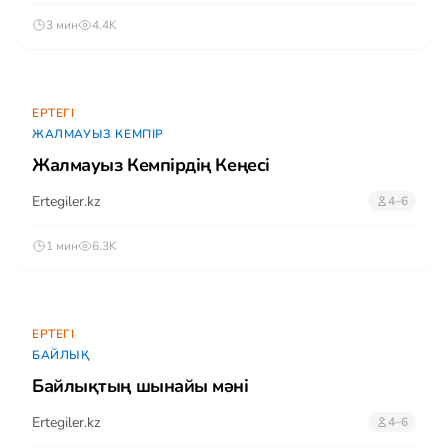
3 мин
4.4K
ЕРТЕГІ
ЖАЛМАУЫЗ КЕМПІР
Жалмауыз Кемпірдің Кеңесі
Ertegiler.kz
4–6
1 мин
6.3K
ЕРТЕГІ
БАЙЛЫҚ
Байлықтың шынайы мәні
Ertegiler.kz
4–6