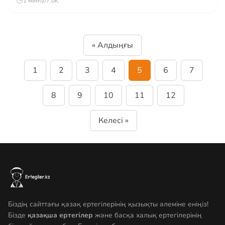
1 мин
7.0K
« Алдыңғы
1
2
3
4
5
6
7
8
9
10
11
12
Келесі »
Біздің сайттағы қазақ ертегілерінің қызықты әлеміне еніңіз!
Бізде
қазақша ертегілер
және басқа халық ертегілерінің