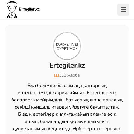
Ertegiler.kz
113 жазба
Бұл бөлімде біз өзіміздің авторлық
ертегілерімізді жариялаймыз. Ертегілеріміз
балаларға мейірімділік, батылдық және адалдық
секілді құндылықтарды үйретуге бағытталған.
Біздің ертегілер қиял-ғажайып әлемге есік
ашып, балалардың қиялын дамытып,
дүниетанымын кеңейтеді. Әрбір ертегі - ерекше