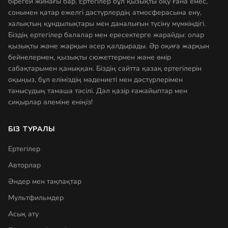
бірегей жинағы бар. Ертегілер бұл қызықты оқу ғана емес,
сонымен қатар ежелгі дәстүрлердің атмосферасына ену,
халықтың құндылықтары мен даналығын түсіну мүмкіндігі.
Біздің ертегілер балалар мен ересектерге жарайды: олар
қызықты және жарқын әсер қалдырады. Әр оқиға жарқын
бейнелермен, қызықты сюжеттермен және өмір
сабақтарымен қаныққан. Біздің сайтта қазақ ертегілерін
оқыңыз, бұл еліміздің мәдениеті мен дәстүрлерімен
танысудың тамаша тәсілі. Дәл қазір ғажайыптар мен
сиқырлар әлеміне еніңіз!
БІЗ ТУРАЛЫ
Ертегілер
Авторлар
Әндер мен тақпақтар
Мультфильмдер
Асық ату