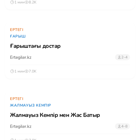
1 мин
8.2K
ЕРТЕГІ
ҒАРЫШ
Ғарыштағы достар
Ertegiler.kz
2–4
1 мин
7.0K
ЕРТЕГІ
ЖАЛМАУЫЗ КЕМПІР
Жалмауыз Кемпір мен Жас Батыр
Ertegiler.kz
4–8