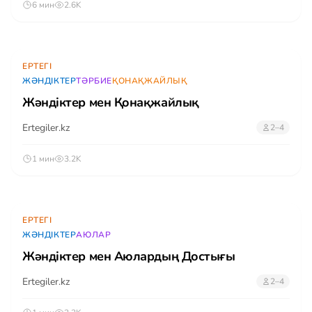
6 мин
2.6K
ЕРТЕГІ
ЖӘНДІКТЕР
ТӘРБИЕ
ҚОНАҚЖАЙЛЫҚ
Жәндіктер мен Қонақжайлық
Ertegiler.kz
2–4
1 мин
3.2K
ЕРТЕГІ
ЖӘНДІКТЕР
АЮЛАР
Жәндіктер мен Аюлардың Достығы
Ertegiler.kz
2–4