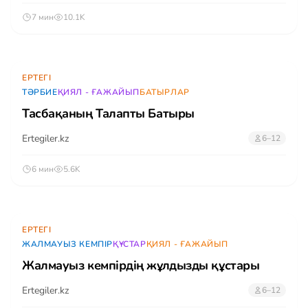
7 мин
10.1K
ЕРТЕГІ
ТӘРБИЕ
ҚИЯЛ - ҒАЖАЙЫП
БАТЫРЛАР
Тасбақаның Талапты Батыры
Ertegiler.kz
6–12
6 мин
5.6K
ЕРТЕГІ
ЖАЛМАУЫЗ КЕМПІР
ҚҰСТАР
ҚИЯЛ - ҒАЖАЙЫП
Жалмауыз кемпірдің жұлдызды құстары
Ertegiler.kz
6–12