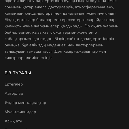
бірегей жинағы бар. Ертегілер бұл қызықты оқу ғана емес,
сонымен қатар ежелгі дәстүрлердің атмосферасына ену,
халықтың құндылықтары мен даналығын түсіну мүмкіндігі.
Біздің ертегілер балалар мен ересектерге жарайды: олар
қызықты және жарқын әсер қалдырады. Әр оқиға жарқын
бейнелермен, қызықты сюжеттермен және өмір
сабақтарымен қаныққан. Біздің сайтта қазақ ертегілерін
оқыңыз, бұл еліміздің мәдениеті мен дәстүрлерімен
танысудың тамаша тәсілі. Дәл қазір ғажайыптар мен
сиқырлар әлеміне еніңіз!
БІЗ ТУРАЛЫ
Ертегілер
Авторлар
Әндер мен тақпақтар
Мультфильмдер
Асық ату