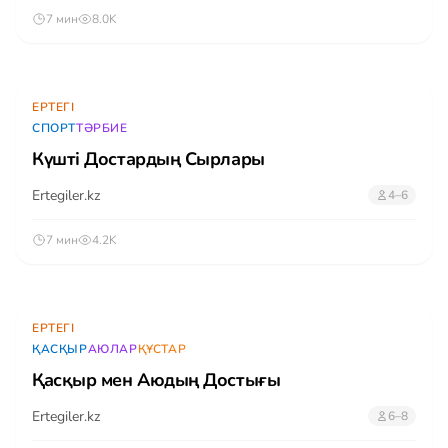
7 мин
8.0K
ЕРТЕГІ
СПОРТ
ТӘРБИЕ
Күшті Достардың Сырлары
Ertegiler.kz
4–6
7 мин
4.2K
ЕРТЕГІ
ҚАСҚЫР
АЮЛАР
ҚҰСТАР
Қасқыр мен Аюдың Достығы
Ertegiler.kz
6–8