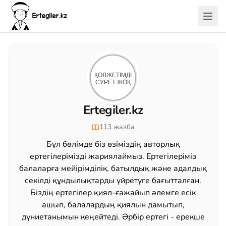
Ertegiler.kz
113 жазба
Бұл бөлімде біз өзіміздің авторлық
ертегілерімізді жариялаймыз. Ертегілеріміз
балаларға мейірімділік, батылдық және адалдық
секілді құндылықтарды үйретуге бағытталған.
Біздің ертегілер қиял-ғажайып әлемге есік
ашып, балалардың қиялын дамытып,
дүниетанымын кеңейтеді. Әрбір ертегі - ерекше