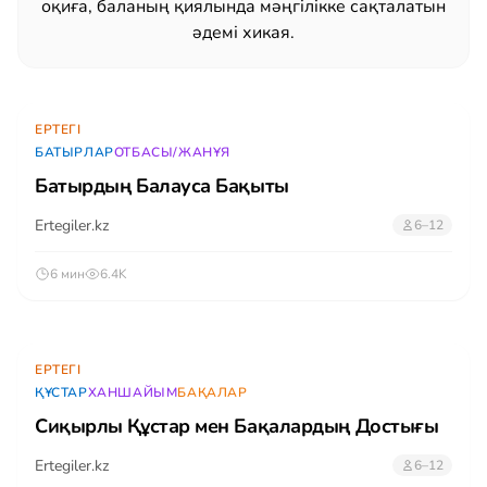
оқиға, баланың қиялында мәңгілікке сақталатын
әдемі хикая.
ЕРТЕГІ
БАТЫРЛАР
ОТБАСЫ/ЖАНҰЯ
Батырдың Балауса Бақыты
Ertegiler.kz
6–12
6 мин
6.4K
ЕРТЕГІ
ҚҰСТАР
ХАНШАЙЫМ
БАҚАЛАР
Сиқырлы Құстар мен Бақалардың Достығы
Ertegiler.kz
6–12