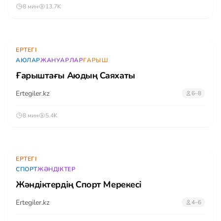
8 мин
13.7K
ЕРТЕГІ
АЮЛАР
ЖАНУАРЛАР
ҒАРЫШ
Ғарыштағы Аюдың Саяхаты
Ertegiler.kz
6–8
8 мин
5.4K
ЕРТЕГІ
СПОРТ
ЖӘНДІКТЕР
Жәндіктердің Спорт Мерекесі
Ertegiler.kz
4–6