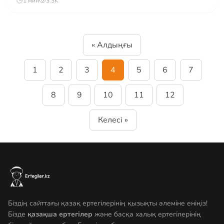
1 мин
3.3K
« Алдыңғы
1
2
3
4
5
6
7
8
9
10
11
12
Келесі »
Біздің сайттағы қазақ ертегілерінің қызықты әлеміне еніңіз!
Бізде
қазақша ертегілер
және басқа халық ертегілерінің