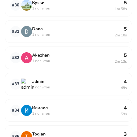
5
Куски
#30
1 попыток
1m 58s
5
Dana
#31
1 попыток
2m 10s
5
Akezhan
#32
1 попыток
2m 13s
4
admin
#33
1 попыток
49s
4
Исмаил
#34
1 попыток
59s
3
Togjan
#35