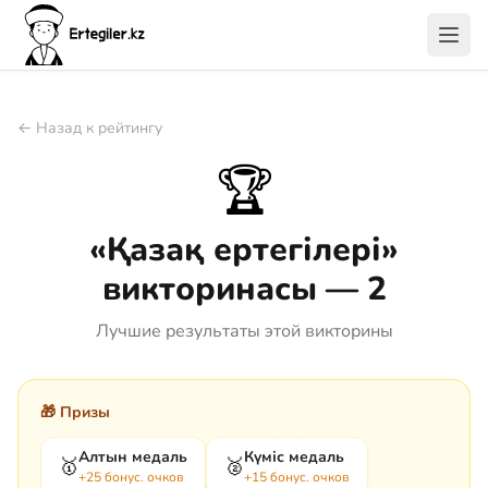
← Назад к рейтингу
🏆
«Қазақ ертегілері»
викторинасы — 2
Лучшие результаты этой викторины
🎁 Призы
Алтын медаль
Күміс медаль
🥇
🥈
+25 бонус. очков
+15 бонус. очков