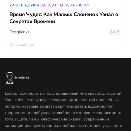
УАҚЫТ, ДӘУІР
АСЫҒУ, АПТЫҒУ, АСЫҚПАУ
Время Чудес: Как Малыш Слоненок Узнал о
Секретах Времени
Ertegiler.kz
4–6
6 мин
1.6K
Добро пожаловать в наш волшебный мир сказок для детей!
Наш сайт - это сундук с сокровищами, полный волшебных
историй, которые захватывают умы детей, вдохновляют
творчество и пробуждают любовь к чтению. Независимо от
того, ищете ли вы классические сказки, современные
вариации или культурно разнообразные истории, у нас есть