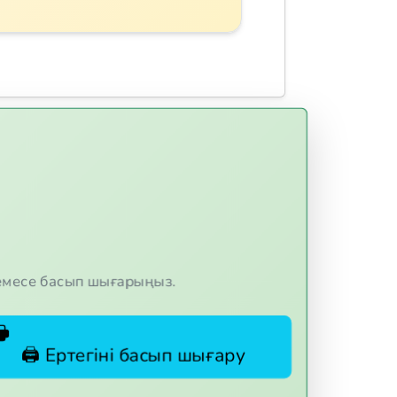
немесе басып шығарыңыз.
🖨️ Ертегіні басып шығару