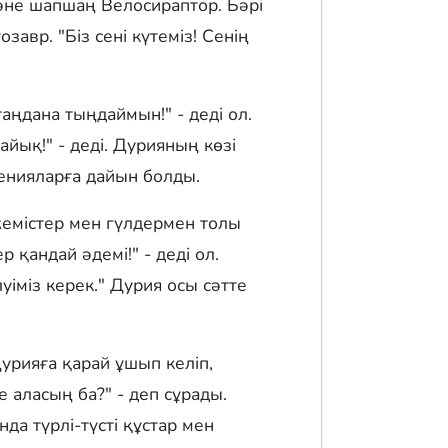
және шапшаң Велосираптор. Бәрі
завр. "Біз сені күтеміз! Сенің
ңдана тыңдаймын!" - деді ол.
йық!" - деді. Дурияның көзі
ченияларға дайын болды.
жемістер мен гүлдермен толы
р қандай әдемі!" - деді ол.
уіміз керек." Дурия осы сәтте
урияға қарай ұшып келіп,
е аласың ба?" - деп сұрады.
а түрлі-түсті құстар мен