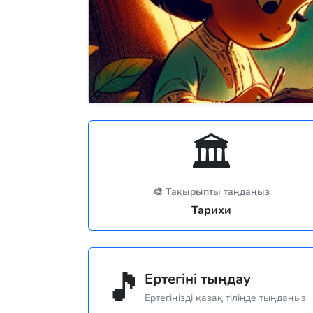
🏛️
🎨 Тақырыпты таңдаңыз
Тарихи
🎵
Ертегіні тыңдау
Ертегіңізді қазақ тілінде тыңдаңыз