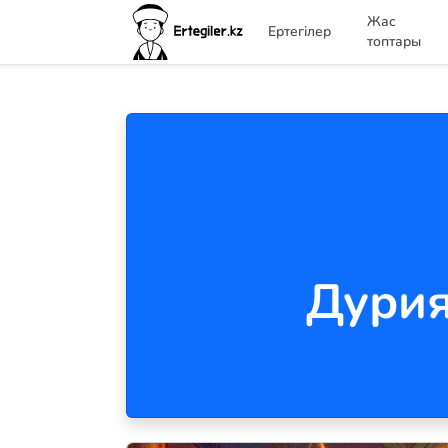
Жас
Ертегілер
топтары
Дурия