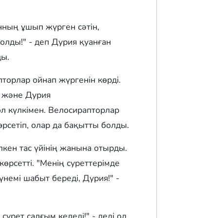
нның ұшып жүрген сәтін,
болды!" - деп Дурия қуанған
ды.
торлар ойнап жүргенін көрді.
, және Дурия
л күлкімен. Велосирапторлар
көрсетіп, олар да бақытты болды.
кен тас үйінің жанына отырды.
көрсетті. "Менің суреттерімде
үнемі шабыт береді, Дурия!" -
сурет салғым келеді!" - деді ол.