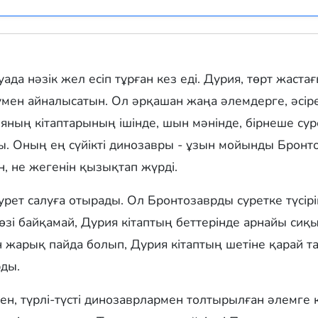
ауада нәзік жел есіп тұрған кез еді. Дурия, төрт жаста
лумен айналысатын. Ол әрқашан жаңа әлемдерге, әсі
яның кітаптарының ішінде, шын мәнінде, бірнеше су
ы. Оның ең сүйікті динозавры - ұзын мойынды Бронт
н, не жегенін қызықтап жүрді.
сурет салуға отырады. Ол Бронтозаврды суретке түсі
өзі байқамай, Дурия кітаптың беттерінде арнайы си
жарық пайда болып, Дурия кітаптың шетіне қарай тар
рды.
ен, түрлі-түсті динозаврлармен толтырылған әлемге к