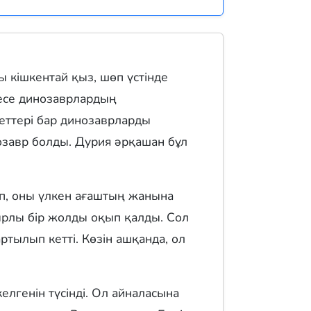
ғы кішкентай қыз, шөп үстінде
ресе динозаврлардың
реттері бар динозаврларды
озавр болды. Дурия әрқашан бұл
ріп, оны үлкен ағаштың жанына
қырлы бір жолды оқып қалды. Сол
тылып кетті. Көзін ашқанда, ол
елгенін түсінді. Ол айналасына