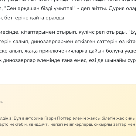
 "Сен әрқашан бізді ұмытпа!" - деп айтты. Дурия ола
 беттеріне қайта оралды.
месінде, кітаптарымен отырып, күлімсіреп отырды. "
терін салып, динозаврлармен өткізген сәттерін өз кі
ске алып, жаңа приключенияларға дайын болуға уәде
к динозаврлар әлемінде ғана емес, өзі де шынайы су
ин
діңіз! Бұл викторина Гарри Поттер әлемін жақсы білетін жас сиқ
ртс мектебін, квиддичті, негізгі кейіпкерлерді, сиқырлы заттар ме
иффиндор, Слизерин, Когтевран немесе Пуффендуй — қай факуль