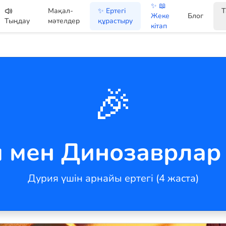
✨ 📖
Мақал-
✨ Ертегі
Т
Жеке
Блог
Тыңдау
мәтелдер
құрастыру
кітап
🎉
 мен Динозаврлар
Дурия үшін арнайы ертегі (4 жаста)