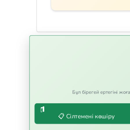
да, білімдеріңізді сынап
Бұл бірегей ертегіні ж
📋 Сілтемені көшіру