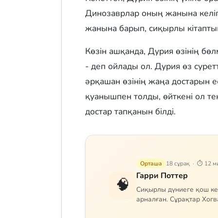
Динозаврлар оның жанына келіп,
жанына барып, сиқырлы кітаптың
Көзін ашқанда, Дурия өзінің бөл
- деп ойлады ол. Дурия өз сурет
әрқашан өзінің жаңа достарын е
қуанышпен толды, өйткені ол те
достар тапқанын білді.
Орташа
18 сұрақ · ⏱ 12 м
Гарри Поттер
🧠
Сиқырлы дүниеге қош кел
арналған. Сұрақтар Хогва
сиқырларды қамтиды. Гр