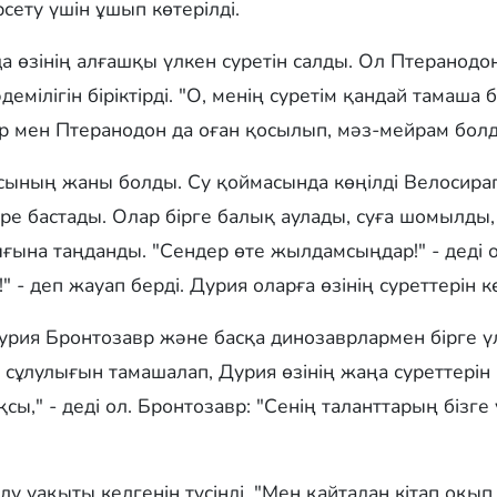
сету үшін ұшып көтерілді.
 өзінің алғашқы үлкен суретін салды. Ол Птеранодо
ілігін біріктірді. "О, менің суретім қандай тамаша 
р мен Птеранодон да оған қосылып, мәз-мейрам бол
асының жаны болды. Су қоймасында көңілді Велосирап
іре бастады. Олар бірге балық аулады, суға шомылды
на таңданды. "Сендер өте жылдамсыңдар!" - деді о
" - деп жауап берді. Дурия оларға өзінің суреттерін 
урия Бронтозавр және басқа динозаврлармен бірге үл
 сұлулығын тамашалап, Дурия өзінің жаңа суреттерін 
сы," - деді ол. Бронтозавр: "Сенің таланттарың бізге 
лу уақыты келгенін түсінді. "Мен қайтадан кітап оқып, 