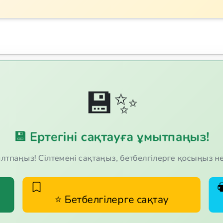
 көріңіз! 18 сұрақ, бір таңдауды және рас/жалған форматтарында.
💾✨
💾 Ертегіні сақтауға ұмытпаңыз!
оғалтпаңыз! Сілтемені сақтаңыз, бетбелгілерге қосыңыз 
⭐ Бетбелгілерге сақтау