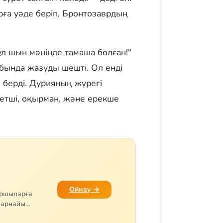
рға уәде беріп, Бронтозаврдың
Бұл шын мәнінде тамаша болған!"
табында жазуды шешті. Ол енді
 берді. Дурияның жүрегі
ретші, оқырман, және ерекше
Ойнау →
ыршыларға
н арнайы
тетке жатсаңыз