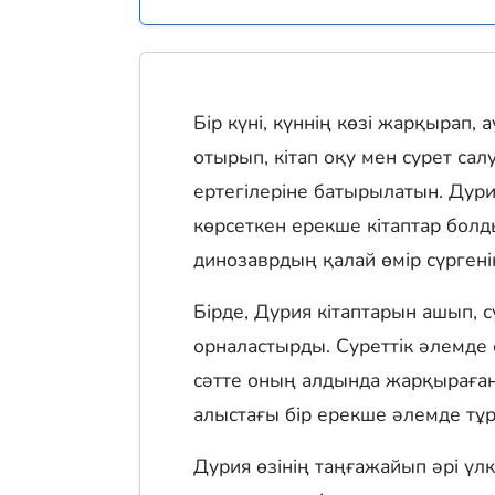
Бір күні, күннің көзі жарқырап, 
отырып, кітап оқу мен сурет са
ертегілеріне батырылатын. Дури
көрсеткен ерекше кітаптар болд
динозаврдың қалай өмір сүргені
Бірде, Дурия кітаптарын ашып, 
орналастырды. Суреттік әлемде 
сәтте оның алдында жарқыраған 
алыстағы бір ерекше әлемде тұ
Дурия өзінің таңғажайып әрі үлк