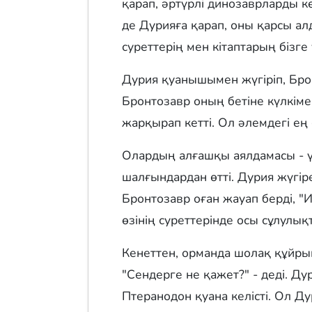
қарап, әртүрлі динозаврларды к
де Дурияға қарап, оны қарсы алд
суреттерің мен кітаптарың бізге
Дурия қуанышымен жүгіріп, Бро
Бронтозавр оның бетіне күлкіме
жарқырап кетті. Ол әлемдегі ең
Олардың алғашқы аялдамасы - ү
шалғындардан өтті. Дурия жүгіре 
Бронтозавр оған жауап берді, "И
өзінің суреттерінде осы сұлулық
Кенеттен, орманда шолақ құйры
"Сендерге не қажет?" - деді. Ду
Птеранодон қуана келісті. Ол Д