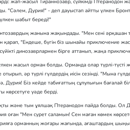
өрді: жап-жасыл Тираннозавр, сүйкімді Птеранодон 
ы. "Сәлем, Дурия!" - деп дауыстап айтты үлкен Бронто
 үлкен шабыт береді!"
нтозаврдың жанына жақындады. "Мен сені әрқашан та
н қарап, "Ендеше, бүгін біз шынайы приключение жаса
 сүйікті динозаврлармен бірге аттанып, жаңа приклю
лкен жасыл орман болды. Орманда олар түрлі-түсті 
отырып, әр түрлі гүлдердің иісін сезінді. "Мына гүлде
ә, Дурия! Біз кейде табиғаттың сұлулығын бағалай біл
ты көрсетуге уәде берді.
қты және тым ұялшақ Птеранодон пайда болды. Ол Д
рия оған "Мен сурет саламын! Сен маған көмек көрсет
урияға орманның жоғары жағында, ағаштардың шыңынд