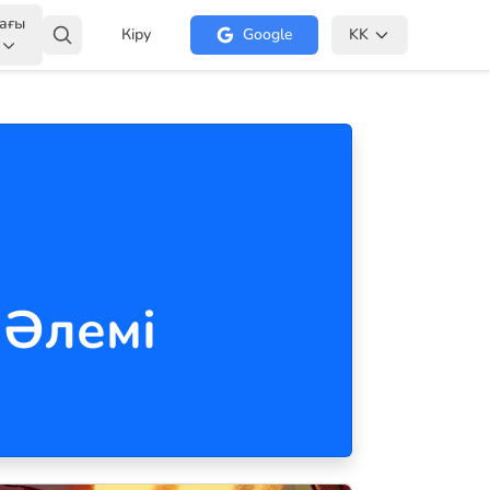
ағы
Кіру
Google
KK
 Әлемі