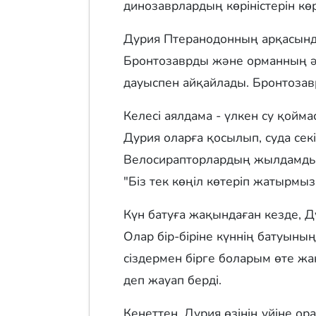
динозаврлардың көріністерін көр
Дурия Птеранодонның арқасында
Бронтозаврды және орманның әдем
дауыспен айқайлады. Бронтозав
Келесі аялдама - үлкен су қойм
Дурия оларға қосылып, суда сек
Велосирапторлардың жылдамдығы
"Біз тек көңіл көтеріп жатырмыз!
Күн батуға жақындаған кезде, Д
Олар бір-біріне күннің батуының
сіздермен бірге боларым өте жақ
деп жауап берді.
Кенеттен, Дурия өзінің үйіне ора