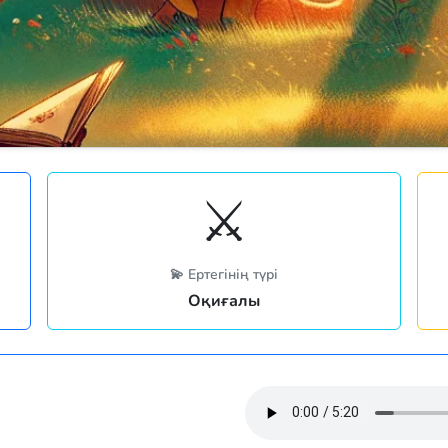
⚔️
💫 Ертегінің түрі
Оқиғалы