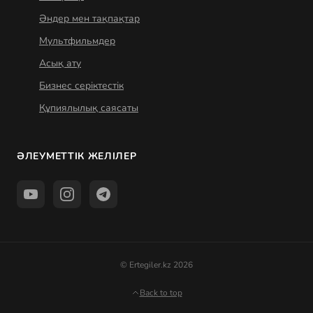
Әндер мен тақпақтар
Мультфильмдер
Асық ату
Бизнес серіктестік
Құпиялылық саясаты
ӘЛЕУМЕТТІК ЖЕЛІЛЕР
© Ertegiler.kz 2026
Back to top