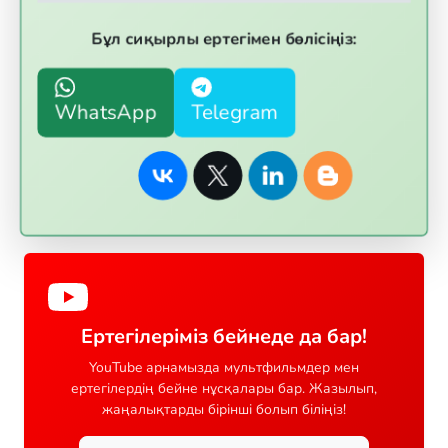
Бұл сиқырлы ертегімен бөлісіңіз:
WhatsApp
Telegram
Ертегілеріміз бейнеде да бар!
YouTube арнамызда мультфильмдер мен
ертегілердің бейне нұсқалары бар. Жазылып,
жаңалықтарды бірінші болып біліңіз!