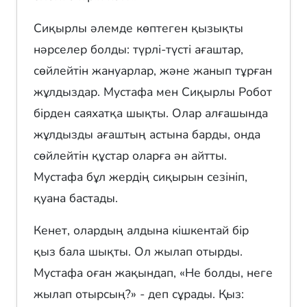
Сиқырлы әлемде көптеген қызықты
нәрселер болды: түрлі-түсті ағаштар,
сөйлейтін жануарлар, және жанып тұрған
жұлдыздар. Мустафа мен Сиқырлы Робот
бірден саяхатқа шықты. Олар алғашында
жұлдызды ағаштың астына барды, онда
сөйлейтін құстар оларға ән айтты.
Мустафа бұл жердің сиқырын сезініп,
қуана бастады.
Кенет, олардың алдына кішкентай бір
қыз бала шықты. Ол жылап отырды.
Мустафа оған жақындап, «Не болды, неге
жылап отырсың?» - деп сұрады. Қыз: