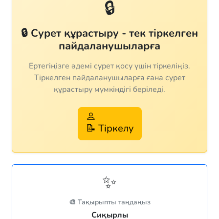
🔒
🔒 Сурет құрастыру - тек тіркелген
пайдаланушыларға
Ертегіңізге әдемі сурет қосу үшін тіркеліңіз.
Тіркелген пайдаланушыларға ғана сурет
құрастыру мүмкіндігі беріледі.
📝 Тіркелу
✨
🎨 Тақырыпты таңдаңыз
Сиқырлы