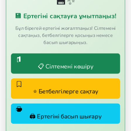
💾✨
форматтарында.
💾 Ертегіні сақтауға ұмытпаңыз!
Бұл бірегей ертегіні жоғалтпаңыз! Сілтемені
сақтаңыз, бетбелгілерге қосыңыз немесе
басып шығарыңыз.
📋 Сілтемені көшіру
⭐ Бетбелгілерге сақтау
🖨️ Ертегіні басып шығару