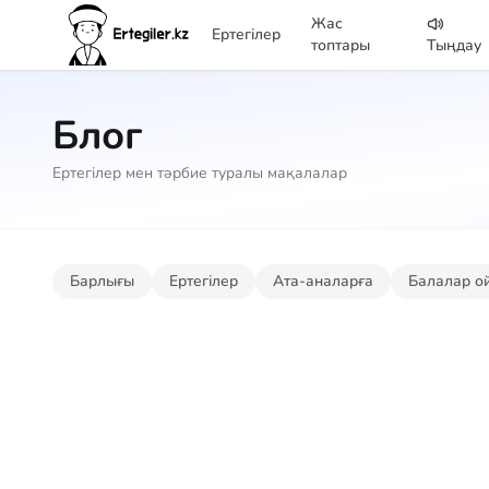
Жас
Ертегілер
топтары
Тыңдау
Блог
Ертегілер мен тәрбие туралы мақалалар
Барлығы
Ертегілер
Ата-аналарға
Балалар о