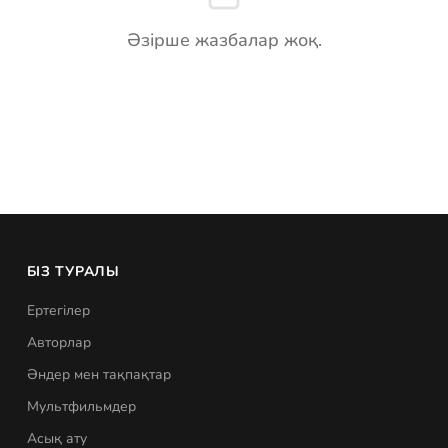
Әзірше жазбалар жоқ.
БІЗ ТУРАЛЫ
Ертегілер
Авторлар
Әндер мен тақпақтар
Мультфильмдер
Асық ату