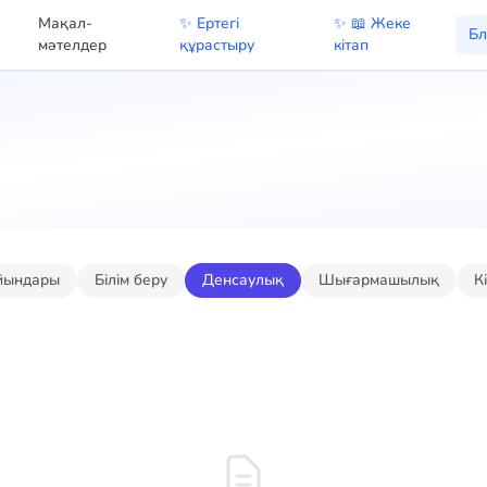
Мақал-
✨ Ертегі
✨ 📖 Жеке
Бл
мәтелдер
құрастыру
кітап
йындары
Білім беру
Денсаулық
Шығармашылық
К