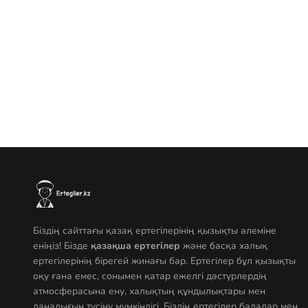
Біздің сайттағы қазақ ертегілерінің қызықты әлеміне
еніңіз! Бізде
қазақша ертегілер
және басқа халық
ертегілерінің бірегей жинағы бар. Ертегілер бұл қызықты
оқу ғана емес, сонымен қатар ежелгі дәстүрлердің
атмосферасына ену, халықтың құндылықтары мен
даналығын түсіну мүмкіндігі. Біздің ертегілер балалар мен