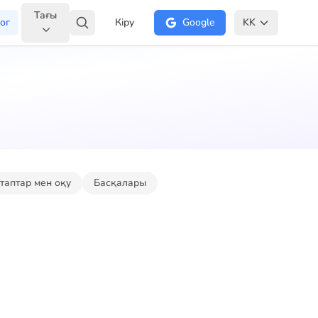
Тағы
ог
Кіру
Google
KK
ітаптар мен оқу
Басқалары