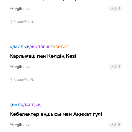
Ertegiler.kz
2–4
5 мин
1.1K
АДАЛДЫҚ
ЭКОЛОГИЯ
ТАБИҒАТ
Қарлығаш пен Көлдің Көзі
Ertegiler.kz
2–4
6 мин
1.7K
ҚИАЛ
АДАЛДЫҚ
Көбелектер аңшысы мен Ақиқат гүлі
Ertegiler.kz
6–8