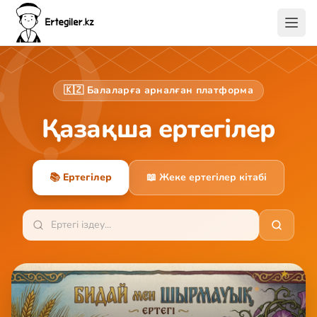
🇰🇿 Балаларға арналған платформа
Қазақша ертегілер
📚 Ертегілер
📖 Жеке ертегілер кітабі