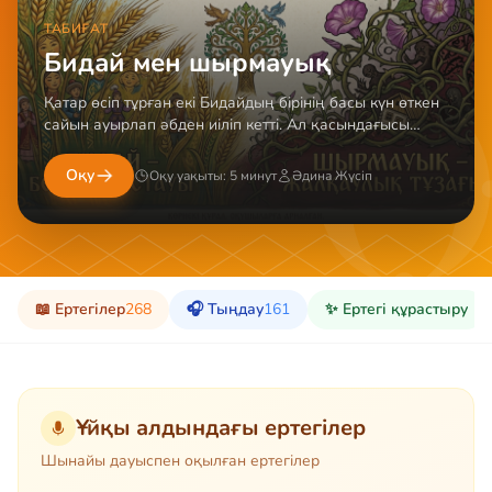
ТАБИҒАТ
Бидай мен шырмауық
Қатар өсіп тұрған екі Бидайдың бірінің басы күн өткен
сайын ауырлап әбден иіліп кетті. Ал қасындағысы
басын көтеріп тіп-тік тұр. Оны Шырмауық орап алғ...
Оқу
Оқу уақыты: 5 минут
Әдина Жүсіп
📖 Ертегілер
268
🎧 Тыңдау
161
✨ Ертегі құрастыру
Ұйқы алдындағы ертегілер
Шынайы дауыспен оқылған ертегілер