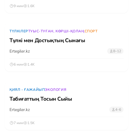
9 мин
1.6K
ТҮЛКІЛЕР
ТУЫС-ТУҒАН, КӨРШІ-ҚОЛАҢ
СПОРТ
Түлкі мен Достықтың Сынағы
Ertegiler.kz
8–12
6 мин
1.4K
ҚИЯЛ - ҒАЖАЙЫП
ЭКОЛОГИЯ
Табиғаттың Тосын Сыйы
Ertegiler.kz
4–6
7 мин
1.5K