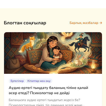
Блогтан соңғылар
Барлық жазбалар →
Ертегілер
Кітаптар мен оқу
Аудио ертегі тыңдату баланың тіліне қалай
әсер етеді? Психологтар не дейді
Балаңызға аудио ертегі тыңдатып жүрсіз бе?
Психологтардың пікірі, тіл дамуына әсері және