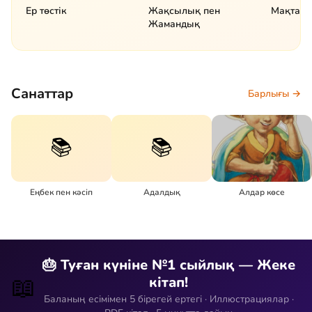
Ер төстік
Жақсылық пен
Мақта қ
Жамандық
Санаттар
Барлығы →
📚
📚
Eңбек пен кәсіп
Адалдық
Алдар көсе
🎂 Туған күніне №1 сыйлық — Жеке
📖
кітап!
Баланың есімімен 5 бірегей ертегі · Иллюстрациялар ·