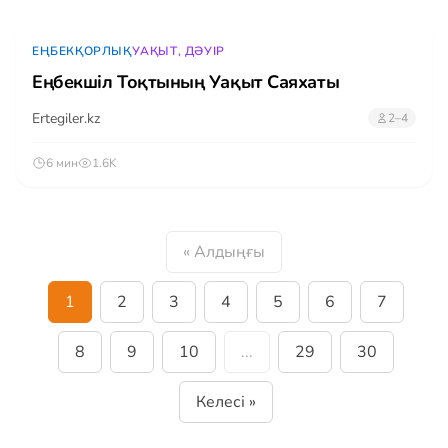
ЕҢБЕКҚОРЛЫҚ
УАҚЫТ, ДӘУІР
Еңбекшіл Тоқтының Уақыт Саяхаты
Ertegiler.kz
2–4
6 мин
1.6K
« Алдыңғы
1
2
3
4
5
6
7
8
9
10
...
29
30
Келесі »