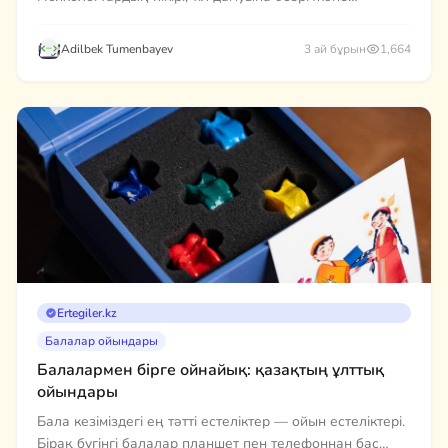
Ertegiler.kz-те тегін тыңдау мүмкіндігі.
Adilbek Tumenbayev
3 ай бұрын
1,664
Ertegiler.kz
Балалар ойындары
Балалармен бірге ойнайық: қазақтың ұлттық
ойындары
Бала кезіміздегі ең тәтті естеліктер — ойын естеліктері.
Бірақ бүгінгі балалар планшет пен телефоннан бас