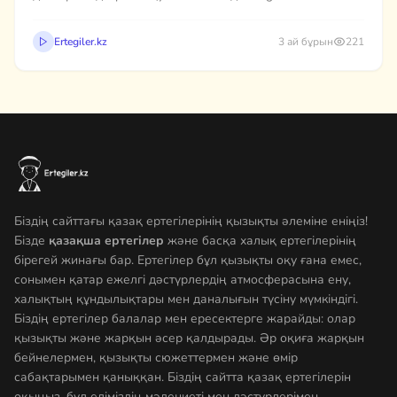
платформасында әрбір оқырман өз блогын жүргізе
алады. Бұл — сіздердің ойларыңызбен бөлісетін,
Ertegiler.kz
3 ай бұрын
221
тәжірибе алмасатын және бірге дамитын ортақ мекен.
Біздің сайттағы қазақ ертегілерінің қызықты әлеміне еніңіз!
Бізде
қазақша ертегілер
және басқа халық ертегілерінің
бірегей жинағы бар. Ертегілер бұл қызықты оқу ғана емес,
сонымен қатар ежелгі дәстүрлердің атмосферасына ену,
халықтың құндылықтары мен даналығын түсіну мүмкіндігі.
Біздің ертегілер балалар мен ересектерге жарайды: олар
қызықты және жарқын әсер қалдырады. Әр оқиға жарқын
бейнелермен, қызықты сюжеттермен және өмір
сабақтарымен қаныққан. Біздің сайтта қазақ ертегілерін
оқыңыз, бұл еліміздің мәдениеті мен дәстүрлерімен