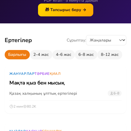
PDF кітап · 5 минутта дайын
🎁 Тапсырыс беру →
Ертегілер
Сұрыптау:
Барлығы
2–4 жас
4–6 жас
6–8 жас
8–12 жас
ЖАНУАРЛАР
ТӘРБИЕ
ҚИАЛ
Мақта қыз бен мысық
Қазақ халқының ұлттық ертегілері
6–8
2 мин
80.2K