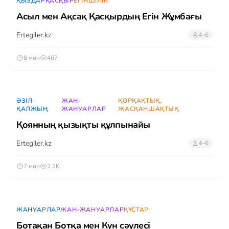
ҚЫЗДАР
ҚАСҚЫР
ЕГІНШІЛІК
Асыл мен Ақсақ Қасқырдың Егін Жұмбағы
Ertegiler.kz
4–6
8 мин
467
ӘЗІЛ-
ЖАН-
ҚОРҚАҚТЫҚ,
ҚАЛЖЫҢ
ЖАНУАРЛАР
ЖАСҚАНШАҚТЫҚ
Қоянның қызықты құлпынайы
Ertegiler.kz
4–6
7 мин
2.1K
ЖАНУАРЛАР
ЖАН-ЖАНУАРЛАР
ҚҰСТАР
Ботақан Ботқа мен Күн сәулесі