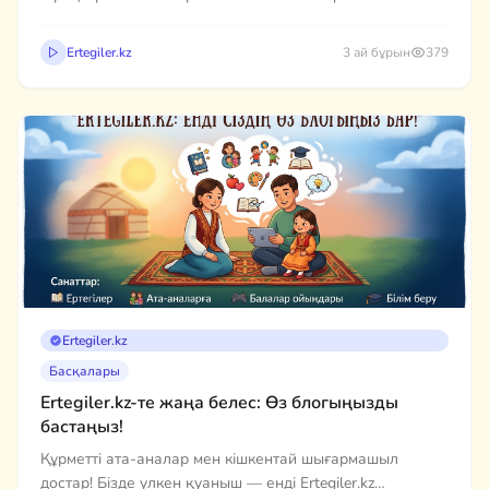
алмай жатқанда, ата-бабамыздан жеткен ойындар
ұмытылып жатыр. Сол ойындарды қайта тірілтіп,
Ertegiler.kz
3 ай бұрын
379
балаларыңызбен бірге ойнауға шақырамыз!
Ertegiler.kz
Басқалары
Ertegiler.kz-те жаңа белес: Өз блогыңызды
бастаңыз!
Құрметті ата-аналар мен кішкентай шығармашыл
достар! Бізде үлкен қуаныш — енді Ertegiler.kz