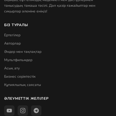
танысудың тамаша тәсілі. Дәл қазір ғажайыптар мен
сиқырлар әлеміне еніңіз!
БІЗ ТУРАЛЫ
Ертегілер
Авторлар
Әндер мен тақпақтар
Мультфильмдер
Асық ату
Бизнес серіктестік
Құпиялылық саясаты
ӘЛЕУМЕТТІК ЖЕЛІЛЕР