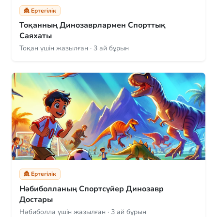
👸 Ертегілік
Тоқанның Динозаврлармен Спорттық
Саяхаты
Тоқан үшін жазылған · 3 ай бұрын
👸 Ертегілік
Нәбиболланың Спортсүйер Динозавр
Достары
Нәбиболла үшін жазылған · 3 ай бұрын