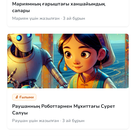
Мариямның ғарыштағы ханшайымдық
сапары
Мариям үшін жазылған · 3 ай бұрын
🔬 Ғылыми
Раушанның Роботтармен Мұхиттағы Сурет
Салуы
Раушан үшін жазылған · 3 ай бұрын