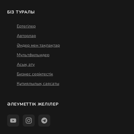
БІЗ ТУРАЛЫ
Ертегілер
Авторлар
Әндер мен тақпақтар
Мультфильмдер
Асық ату
Бизнес серіктестік
Құпиялылық саясаты
ӘЛЕУМЕТТІК ЖЕЛІЛЕР