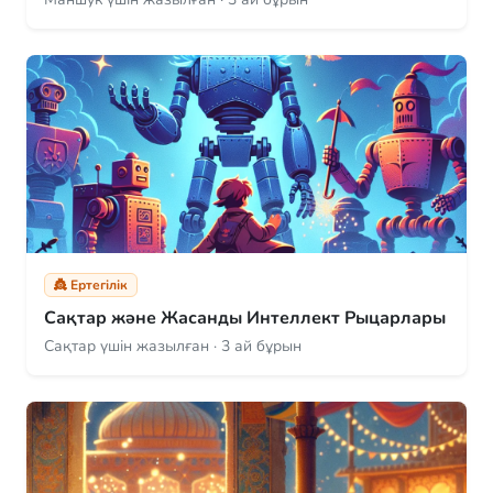
👸 Ертегілік
Сақтар және Жасанды Интеллект Рыцарлары
Сақтар үшін жазылған · 3 ай бұрын