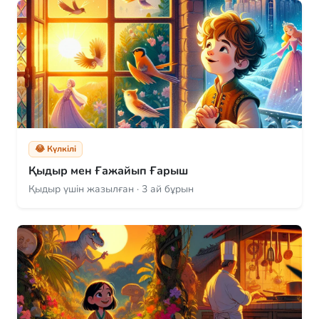
😂 Күлкілі
Қыдыр мен Ғажайып Ғарыш
Қыдыр үшін жазылған · 3 ай бұрын