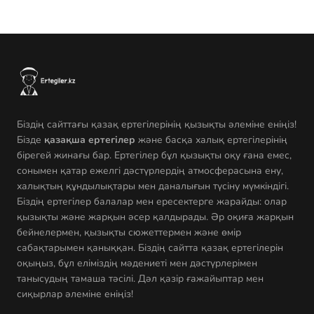
Біздің сайттағы қазақ ертегілерінің қызықты әлеміне еніңіз!
Бізде
қазақша ертегілер
және басқа халық ертегілерінің
бірегей жинағы бар. Ертегілер бұл қызықты оқу ғана емес,
сонымен қатар ежелгі дәстүрлердің атмосферасына ену,
халықтың құндылықтары мен даналығын түсіну мүмкіндігі.
Біздің ертегілер балалар мен ересектерге жарайды: олар
қызықты және жарқын әсер қалдырады. Әр оқиға жарқын
бейнелермен, қызықты сюжеттермен және өмір
сабақтарымен қаныққан. Біздің сайтта қазақ ертегілерін
оқыңыз, бұл еліміздің мәдениеті мен дәстүрлерімен
танысудың тамаша тәсілі. Дәл қазір ғажайыптар мен
сиқырлар әлеміне еніңіз!