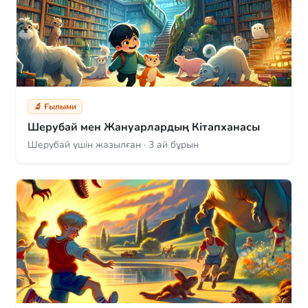
🔬 Ғылыми
Шерубай мен Жануарлардың Кітапханасы
Шерубай үшін жазылған · 3 ай бұрын