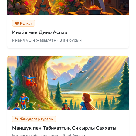
😂 Күлкілі
Инайя мен Дино Аспаз
Инайя үшін жазылған · 3 ай бұрын
🐾 Жануарлар туралы
Маншук пен Табиғаттың Сиқырлы Саяхаты
Маншук үшін жазылған · 3 ай бұрын