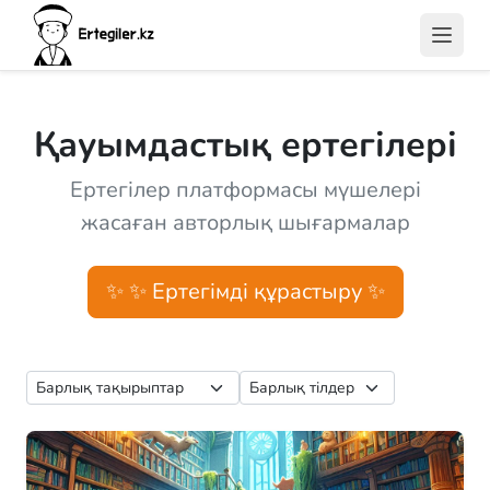
Қауымдастық ертегілері
Ертегілер платформасы мүшелері
жасаған авторлық шығармалар
✨ ✨ Ертегімді құрастыру ✨