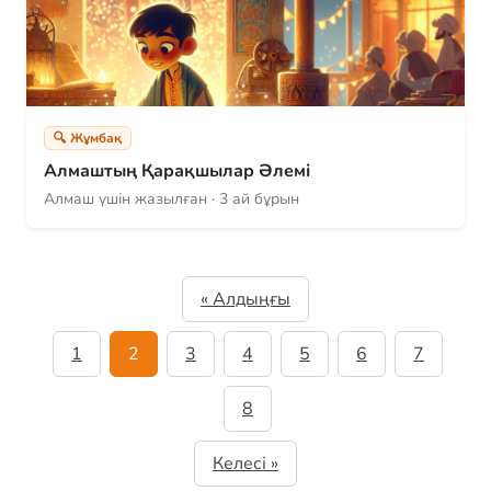
🔍 Жұмбақ
Алмаштың Қарақшылар Әлемі
Алмаш үшін жазылған · 3 ай бұрын
« Алдыңғы
1
2
3
4
5
6
7
8
Келесі »