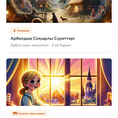
🔬 Ғылыми
Арболдың Сиқырлы Суреттері
Арбол үшін жазылған · 3 ай бұрын
🗺️ Саяхат пен оқиға