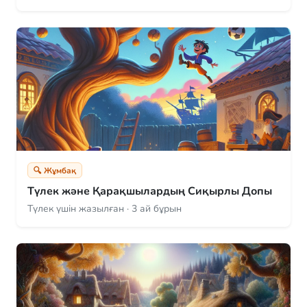
🔍 Жұмбақ
Түлек және Қарақшылардың Сиқырлы Допы
Түлек үшін жазылған · 3 ай бұрын