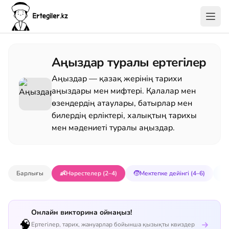
Аңыздар туралы ертегілер
Аңыздар — қазақ жерінің тарихи
аңыздары мен мифтері. Қалалар мен
өзендердің атаулары, батырлар мен
билердің ерліктері, халықтың тарихы
мен мәдениеті туралы аңыздар.
Барлығы
👶
Нәрестелер (2–4)
🧒
Мектепке дейінгі (4–6)
📚
Онлайн викторина ойнаңыз!
🧠
Ертегілер, тарих, жануарлар бойынша қызықты квиздер