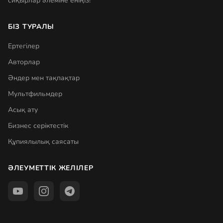
сиқырлар әлеміне еніңіз!
БІЗ ТУРАЛЫ
Ертегілер
Авторлар
Әндер мен тақпақтар
Мультфильмдер
Асық ату
Бизнес серіктестік
Құпиялылық саясаты
ӘЛЕУМЕТТІК ЖЕЛІЛЕР