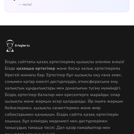
— тегін!
Біздің сайттағы қазақ ертегілерінің қызықты әлеміне еніңіз!
Бізде
қазақша ертегілер
және басқа халық ертегілерінің
бірегей жинағы бар. Ертегілер бұл қызықты оқу ғана емес,
сонымен қатар ежелгі дәстүрлердің атмосферасына ену,
халықтың құндылықтары мен даналығын түсіну мүмкіндігі.
Біздің ертегілер балалар мен ересектерге жарайды: олар
қызықты және жарқын әсер қалдырады. Әр оқиға жарқын
бейнелермен, қызықты сюжеттермен және өмір
сабақтарымен қаныққан. Біздің сайтта қазақ ертегілерін
оқыңыз, бұл еліміздің мәдениеті мен дәстүрлерімен
танысудың тамаша тәсілі. Дәл қазір ғажайыптар мен