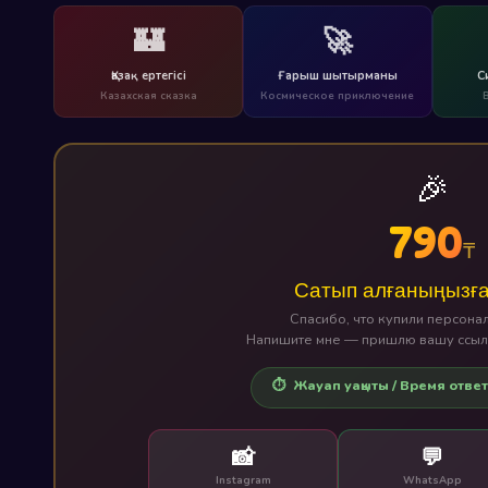
🏰
🚀
Қазақ ертегісі
Ғарыш шытырманы
С
Казахская сказка
Космическое приключение
🎉
790
₸
Сатып алғаныңызға
Спасибо, что купили персона
Напишите мне — пришлю вашу ссылк
⏱️ Жауап уақыты / Время ответ
📸
💬
Instagram
WhatsApp