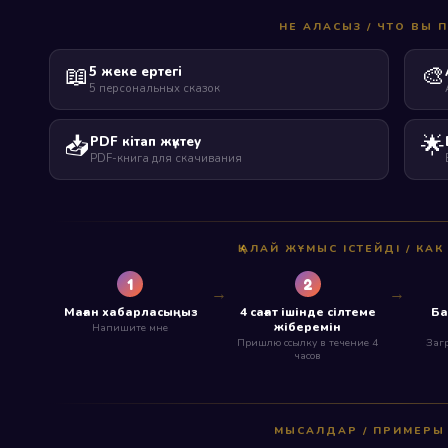
НЕ АЛАСЫЗ / ЧТО ВЫ 
📖
🎨
5 жеке ертегі
5 персональных сказок
📥
🌟
PDF кітап жүктеу
PDF-книга для скачивания
ҚАЛАЙ ЖҰМЫС ІСТЕЙДІ / КАК
1
2
→
→
Маған хабарласыңыз
4 сағат ішінде сілтеме
Ба
жіберемін
Напишите мне
Пришлю ссылку в течение 4
Загр
часов
МЫСАЛДАР / ПРИМЕРЫ 