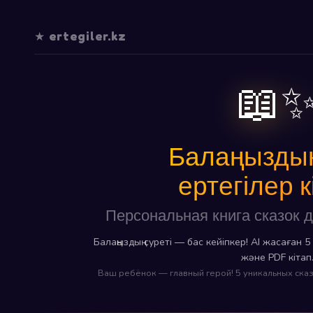
★ ertegiler.kz
📖
Балаңызды
ертегілер 
Персональная книга сказок 
Балаңыздың суреті — бас кейіпкер! AI жасаған 
және PDF кітап
Ваш ребёнок — главный герой! 5 уникальных сказ